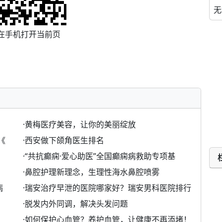
无
在手机打开当前页
·
黄梅医疗美容，让你的美丽绽放
《
·
西安做下颌角医生排名
·
“共抗癫痫·爱心助医”全国癫痫病救助专项基
·
鼻腔护理新理念，生理性海水鼻腔喷雾
病
·
瑞安治疗早泄的医院哪家好？瑞安男科医院排行
·
脱发内外同调，解决头发问题
·
如何保护心血管？养护血管，让健康不再添堵！