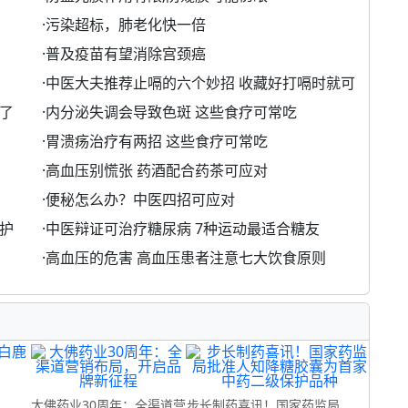
·
污染超标，肺老化快一倍
·
普及疫苗有望消除宫颈癌
·
中医大夫推荐止嗝的六个妙招 收藏好打嗝时就可
了
·
内分泌失调会导致色斑 这些食疗可常吃
·
胃溃疡治疗有两招 这些食疗可常吃
·
高血压别慌张 药酒配合药茶可应对
·
便秘怎么办？中医四招可应对
护
·
中医辩证可治疗糖尿病 7种运动最适合糖友
·
高血压的危害 高血压患者注意七大饮食原则
制
大佛药业30周年：全渠道营
步长制药喜讯！国家药监局