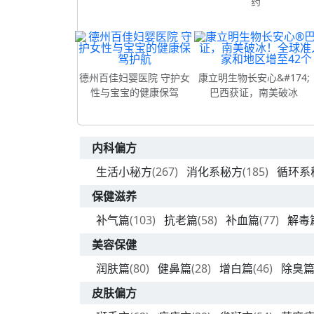
药
德州百佳妇婴医院 守护女
康立明生物长安心&#174;
性与宝宝的健康保驾
巴西获证，南美破冰
内科偏方
生活小秘方
(267)
消化系秘方
(185)
循环系
保健滋养
补气篇
(103)
抗老篇
(58)
补血篇
(77)
解毒
美容保健
润肤篇
(80)
健鼻篇
(28)
增白篇
(46)
除臭
皮肤偏方