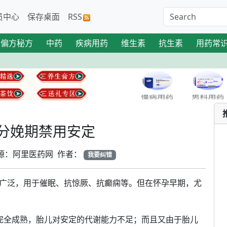
员中心
保存桌面
RSS
偏方秘方
中药
疾病用药
维生素
抗生素
用药常
分娩期禁用安定
1 来源：阿里医药网 作者：
我要纠错
广泛，用于催眠、抗惊厥、抗癫痫等。但在怀孕早期，尤
完全成熟，胎儿对安定的代谢能力不足；而且又由于胎儿