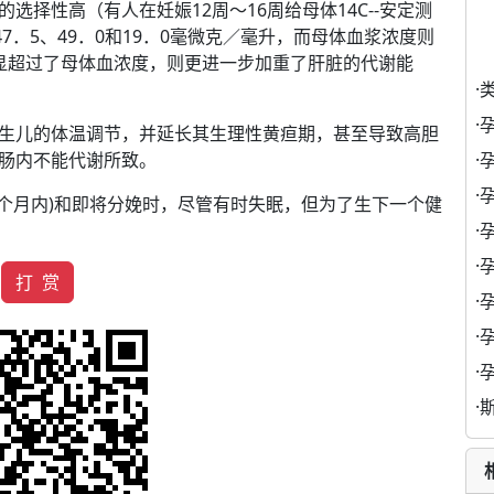
择性高（有人在妊娠12周～16周给母体14C--安定测
7．5、49．0和19．0毫微克／毫升，而母体血浆浓度则
，明显超过了母体血浓度，则更进一步加重了肝脏的代谢能
·
·
生儿的体温调节，并延长其生理性黄疸期，甚至导致高胆
·
肠内不能代谢所致。
·
个月内)和即将分娩时，尽管有时失眠，但为了生下一个健
·
·
打 赏
·
·
·
·