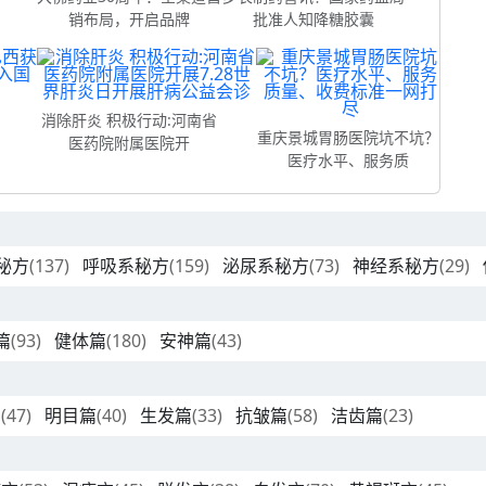
销布局，开启品牌
批准人知降糖胶囊
消除肝炎 积极行动:河南省
重庆景城胃肠医院坑不坑？
医药院附属医院开
医疗水平、服务质
秘方
(137)
呼吸系秘方
(159)
泌尿系秘方
(73)
神经系秘方
(29)
篇
(93)
健体篇
(180)
安神篇
(43)
篇
(47)
明目篇
(40)
生发篇
(33)
抗皱篇
(58)
洁齿篇
(23)