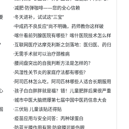
·
减肥·防弹咖啡——您的全心信赖
要
·
冬天进补，试试这“三宝”
·
中成药不良反应“尚不明确，药师教你这样破
·
喀什看前列腺医院有哪些？喀什医院技术怎么样
？
·
互联网医疗达摩克利斯之剑落地：医归医、药归
·
无需手术就可以治疗颈椎病
·
腰间盘突出的自我判断方法是怎样的？
·
风湿性关节炎的家庭疗法都有哪些?
·
阿司匹林怎么吃，阿司匹林哪些人适合长期服用
心
·
孩子白白胖胖就是福？错！儿童肥胖后果很严重
·
城市中医大脑燃爆第七届中国中医药信息大会
国
·
三伏贴 儿童该贴还得贴
·
疫苗应用与安全问答：丙种球蛋白
·
防蓝光膜作用有限;防窥膜可能伤眼