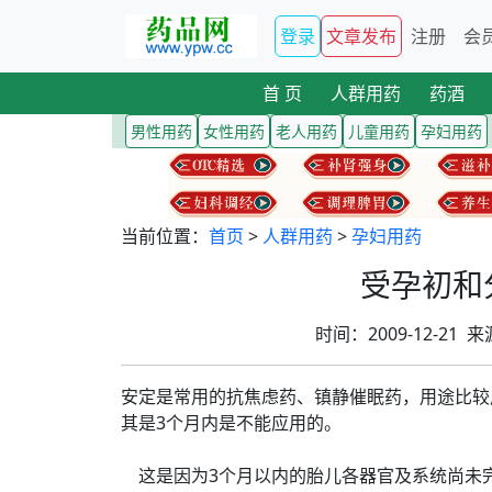
登录
文章发布
注册
会
首 页
人群用药
药酒
男性用药
女性用药
老人用药
儿童用药
孕妇用药
当前位置：
首页
>
人群用药
>
孕妇用药
受孕初和
时间：2009-12-2
安定是常用的抗焦虑药、镇静催眠药，用途比较
其是3个月内是不能应用的。
这是因为3个月以内的胎儿各器官及系统尚未