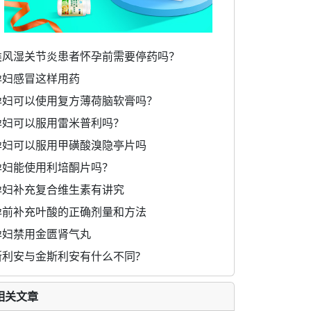
类风湿关节炎患者怀孕前需要停药吗？
孕妇感冒这样用药
孕妇可以使用复方薄荷脑软膏吗？
孕妇可以服用雷米普利吗？
孕妇可以服用甲磺酸溴隐亭片吗
孕妇能使用利培酮片吗？
孕妇补充复合维生素有讲究
孕前补充叶酸的正确剂量和方法
孕妇禁用金匮肾气丸
斯利安与金斯利安有什么不同?
相关文章