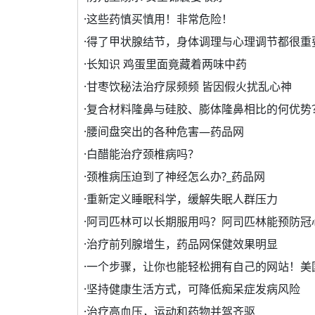
·
这些药慎买慎用！非常危险！
·
得了甲状腺结节，身体调理与心理调节都很重
·
长知识 鸡蛋里面竟藏着两味中药
·
甘枣饮秘法治疗尿频频 皆因假火扰乱心神
·
复合材料隆鼻与硅胶、膨体隆鼻相比的何优势
·
腰间盘突出的各种危害—药品网
·
白醋能治疗颈椎病吗？
·
颈椎病压迫到了神经怎么办?_药品网
·
重新定义睡眠科学，缓解失眠人群压力
·
阿司匹林可以长期服用吗？阿司匹林能预防冠
·
治疗前列腺增生，药品网保健效果明显
·
一个步骤，让你也能轻松拥有自己的网站！美
·
坚持健康生活方式，可降低痴呆症发病风险
·
治疗高血压，运动和药物并驾齐驱