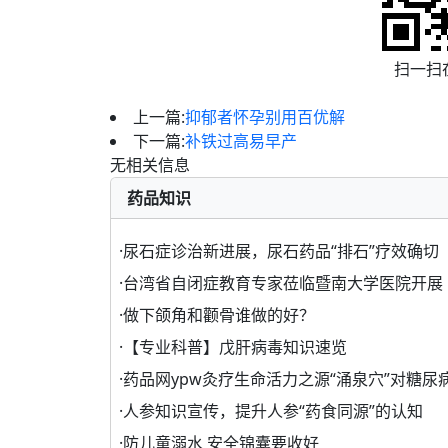
扫一扫
上一篇:
抑郁者怀孕别用百优解
下一篇:
补铁过高易早产
无相关信息
药品知识
·
尿石症诊治新进展，尿石药品“排石”疗效确切
·
台湾省自闭症教育专家莅临暨南大学医院开展
·
做下颌角和颧骨谁做的好？
·
【专业科普】戊肝病毒知识速览
·
药品网ypw灸疗生命活力之源“涌泉穴”对糖尿
·
人参知识宣传，提升人参“药食同源”的认知
·
防儿童溺水 安全锦囊要收好