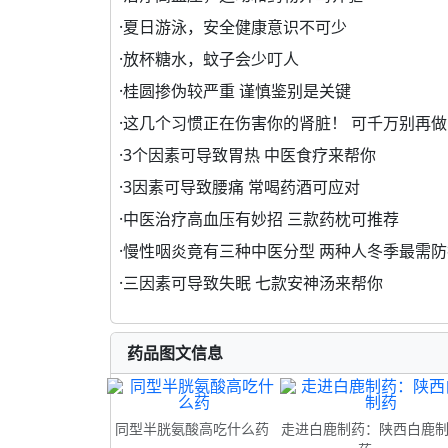
·
夏日游泳，安全健康意识不可少
·
放杯糖水，蚊子会少叮人
·
桂圆掺伪较严重 谨慎鉴别是关键
·
这几个习惯正在伤害你的肾脏！ 可千万别再做
·
3个因素可导致胃热 中医食疗来帮你
·
3因素可导致腰痛 常喝药酒可应对
·
中医治疗高血压有妙招 三款药枕可推荐
·
慢性咽炎竟有三种中医分型 两种人冬季最需防
·
三因素可导致失眠 七款安神汤来帮你
药品图文信息
同型半胱氨酸高吃什么药
走进白鹿制药：陕西白鹿