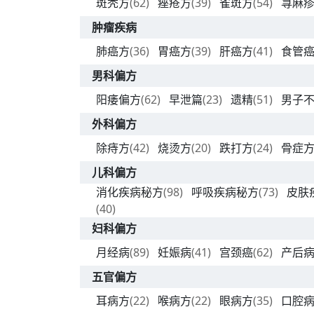
斑秃方
(62)
痤疮方
(39)
雀斑方
(54)
荨麻
肿瘤疾病
肺癌方
(36)
胃癌方
(39)
肝癌方
(41)
食管
男科偏方
阳痿偏方
(62)
早泄篇
(23)
遗精
(51)
男子
外科偏方
除痔方
(42)
烧烫方
(20)
跌打方
(24)
骨症
儿科偏方
消化疾病秘方
(98)
呼吸疾病秘方
(73)
皮肤
(40)
妇科偏方
月经病
(89)
妊娠病
(41)
宫颈癌
(62)
产后
五官偏方
耳病方
(22)
喉病方
(22)
眼病方
(35)
口腔