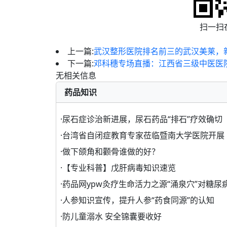
扫一扫
上一篇:
武汉整形医院排名前三的武汉美莱，
下一篇:
邓科穗专场直播：江西省三级中医医
无相关信息
药品知识
·
尿石症诊治新进展，尿石药品“排石”疗效确切
·
台湾省自闭症教育专家莅临暨南大学医院开展
·
做下颌角和颧骨谁做的好？
·
【专业科普】戊肝病毒知识速览
·
药品网ypw灸疗生命活力之源“涌泉穴”对糖尿
·
人参知识宣传，提升人参“药食同源”的认知
·
防儿童溺水 安全锦囊要收好