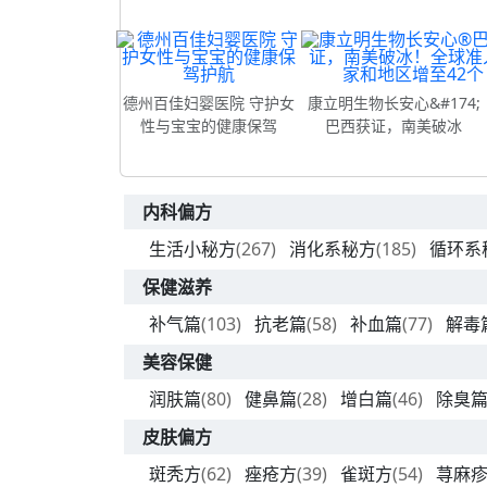
德州百佳妇婴医院 守护女
康立明生物长安心&#174;
性与宝宝的健康保驾
巴西获证，南美破冰
内科偏方
生活小秘方
(267)
消化系秘方
(185)
循环系
保健滋养
补气篇
(103)
抗老篇
(58)
补血篇
(77)
解毒
美容保健
润肤篇
(80)
健鼻篇
(28)
增白篇
(46)
除臭
皮肤偏方
斑秃方
(62)
痤疮方
(39)
雀斑方
(54)
荨麻