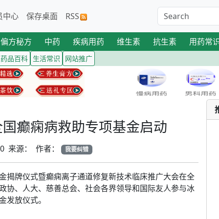
员中心
保存桌面
RSS
偏方秘方
中药
疾病用药
维生素
抗生素
用药常
药品百科
生活常识
网站推广
”全国癫痫病救助专项基金启动
-20 来源： 作者：
我要纠错
金揭牌仪式暨癫痫离子通道修复新技术临床推广大会在全
政协、人大、慈善总会、社会各界领导和国际友人参与冰
金发放仪式。