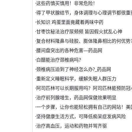
·
这些药慎买慎用！非常危险！
·
得了甲状腺结节，身体调理与心理调节都很重
·
长知识 鸡蛋里面竟藏着两味中药
·
甘枣饮秘法治疗尿频频 皆因假火扰乱心神
·
复合材料隆鼻与硅胶、膨体隆鼻相比的何优势
·
腰间盘突出的各种危害—药品网
·
白醋能治疗颈椎病吗？
·
颈椎病压迫到了神经怎么办?_药品网
·
重新定义睡眠科学，缓解失眠人群压力
·
阿司匹林可以长期服用吗？阿司匹林能预防冠
·
治疗前列腺增生，药品网保健效果明显
·
一个步骤，让你也能轻松拥有自己的网站！美
·
坚持健康生活方式，可降低痴呆症发病风险
·
治疗高血压，运动和药物并驾齐驱