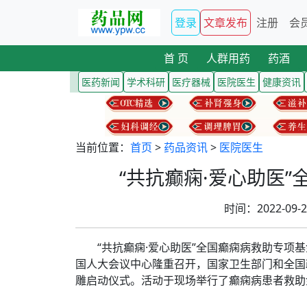
登录
文章发布
注册
会
首 页
人群用药
药酒
医药新闻
学术科研
医疗器械
医院医生
健康资讯
当前位置：
首页
>
药品资讯
>
医院医生
“共抗癫痫·爱心助医
时间：2022-09
“共抗癫痫·爱心助医”全国癫痫病救助专项基
国人大会议中心隆重召开，国家卫生部门和全国
雕启动仪式。活动于现场举行了癫痫病患者救助