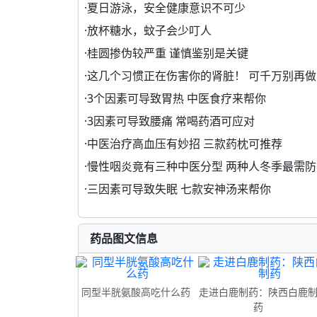
·
夏日游泳，安全健康意识不可少
·
放杯糖水，蚊子会少叮人
·
桂圆掺伪较严重 谨慎鉴别是关键
·
这几个习惯正在伤害你的肾脏！ 可千万别再做
·
3个因素可导致胃热 中医食疗来帮你
·
3因素可导致腰痛 常喝药酒可应对
·
中医治疗高血压有妙招 三款药枕可推荐
·
慢性咽炎竟有三种中医分型 两种人冬季最需防
·
三因素可导致失眠 七款安神汤来帮你
药品图文信息
同型半胱氨酸高吃什么药
走进白鹿制药：陕西白鹿
药