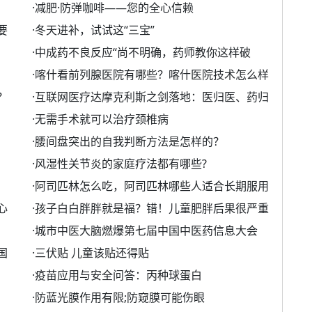
·
减肥·防弹咖啡——您的全心信赖
要
·
冬天进补，试试这“三宝”
·
中成药不良反应“尚不明确，药师教你这样破
·
喀什看前列腺医院有哪些？喀什医院技术怎么样
？
·
互联网医疗达摩克利斯之剑落地：医归医、药归
·
无需手术就可以治疗颈椎病
·
腰间盘突出的自我判断方法是怎样的？
·
风湿性关节炎的家庭疗法都有哪些?
·
阿司匹林怎么吃，阿司匹林哪些人适合长期服用
心
·
孩子白白胖胖就是福？错！儿童肥胖后果很严重
·
城市中医大脑燃爆第七届中国中医药信息大会
国
·
三伏贴 儿童该贴还得贴
·
疫苗应用与安全问答：丙种球蛋白
·
防蓝光膜作用有限;防窥膜可能伤眼