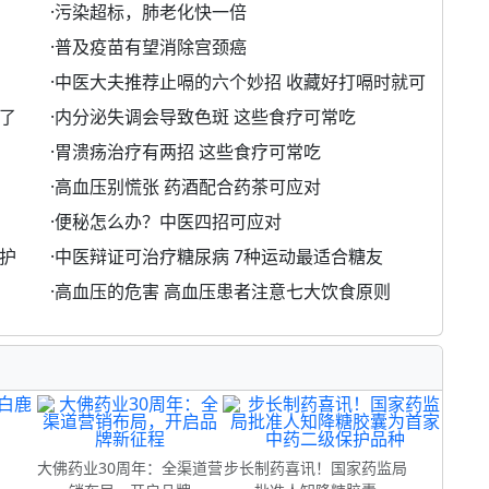
·
污染超标，肺老化快一倍
·
普及疫苗有望消除宫颈癌
·
中医大夫推荐止嗝的六个妙招 收藏好打嗝时就可
了
·
内分泌失调会导致色斑 这些食疗可常吃
·
胃溃疡治疗有两招 这些食疗可常吃
·
高血压别慌张 药酒配合药茶可应对
·
便秘怎么办？中医四招可应对
护
·
中医辩证可治疗糖尿病 7种运动最适合糖友
·
高血压的危害 高血压患者注意七大饮食原则
制
大佛药业30周年：全渠道营
步长制药喜讯！国家药监局