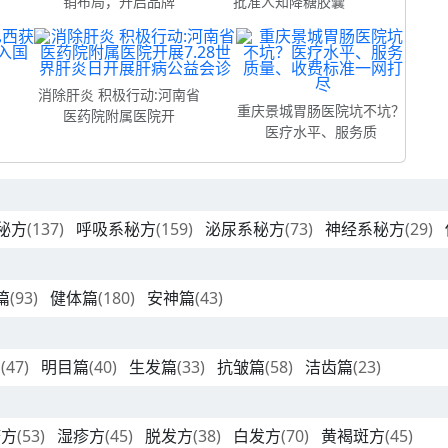
销布局，开启品牌
批准人知降糖胶囊
消除肝炎 积极行动:河南省
重庆景城胃肠医院坑不坑？
医药院附属医院开
医疗水平、服务质
秘方
(137)
呼吸系秘方
(159)
泌尿系秘方
(73)
神经系秘方
(29)
篇
(93)
健体篇
(180)
安神篇
(43)
篇
(47)
明目篇
(40)
生发篇
(33)
抗皱篇
(58)
洁齿篇
(23)
疹方
(53)
湿疹方
(45)
脱发方
(38)
白发方
(70)
黄褐斑方
(45)