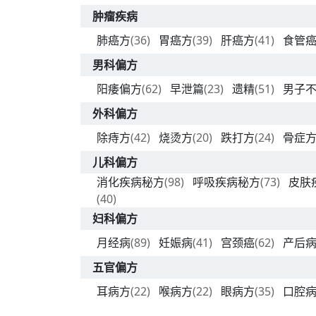
肿瘤疾病
肺癌方
(36)
胃癌方
(39)
肝癌方
(41)
食管
男科偏方
阳痿偏方
(62)
早泄篇
(23)
遗精
(51)
男子
外科偏方
除痔方
(42)
烧烫方
(20)
跌打方
(24)
骨症
儿科偏方
消化疾病秘方
(98)
呼吸疾病秘方
(73)
皮肤
(40)
妇科偏方
月经病
(89)
妊娠病
(41)
宫颈癌
(62)
产后
五官偏方
耳病方
(22)
喉病方
(22)
眼病方
(35)
口腔