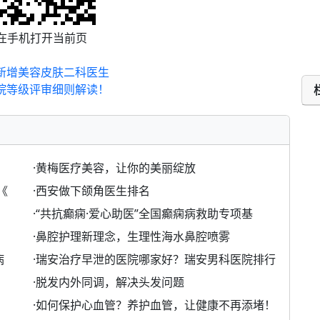
在手机打开当前页
新增美容皮肤二科医生
院等级评审细则解读！
·
黄梅医疗美容，让你的美丽绽放
《
·
西安做下颌角医生排名
·
“共抗癫痫·爱心助医”全国癫痫病救助专项基
·
鼻腔护理新理念，生理性海水鼻腔喷雾
病
·
瑞安治疗早泄的医院哪家好？瑞安男科医院排行
·
脱发内外同调，解决头发问题
·
如何保护心血管？养护血管，让健康不再添堵！