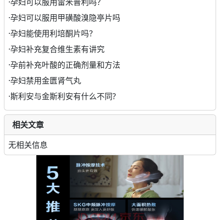
·
孕妇可以服用雷米普利吗？
·
孕妇可以服用甲磺酸溴隐亭片吗
·
孕妇能使用利培酮片吗？
·
孕妇补充复合维生素有讲究
·
孕前补充叶酸的正确剂量和方法
·
孕妇禁用金匮肾气丸
·
斯利安与金斯利安有什么不同?
相关文章
无相关信息