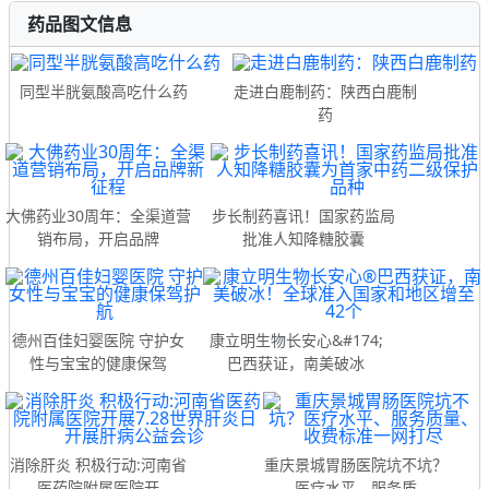
药品图文信息
同型半胱氨酸高吃什么药
走进白鹿制药：陕西白鹿制
药
大佛药业30周年：全渠道营
步长制药喜讯！国家药监局
销布局，开启品牌
批准人知降糖胶囊
德州百佳妇婴医院 守护女
康立明生物长安心&#174;
性与宝宝的健康保驾
巴西获证，南美破冰
消除肝炎 积极行动:河南省
重庆景城胃肠医院坑不坑？
医药院附属医院开
医疗水平、服务质