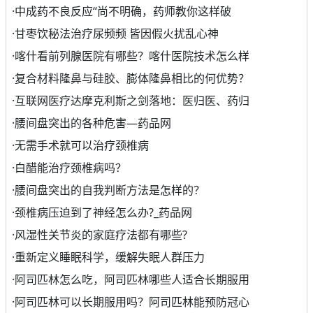
·
中成药不良反应“尚不明确，药师教你这样破
·
甘枣饮秘法治疗尿频频 皆因假火扰乱心神
·
喀什看前列腺医院有哪些？喀什医院技术怎么样
·
复合材料隆鼻与硅胶、膨体隆鼻相比的何优势？
·
互联网医疗达摩克利斯之剑落地：医归医、药归
·
腰间盘突出的各种危害—药品网
·
无需手术就可以治疗颈椎病
·
白醋能治疗颈椎病吗？
·
腰间盘突出的自我判断方法是怎样的？
·
颈椎病压迫到了神经怎么办?_药品网
·
风湿性关节炎的家庭疗法都有哪些?
·
重新定义睡眠科学，缓解失眠人群压力
·
阿司匹林怎么吃，阿司匹林哪些人适合长期服用
·
阿司匹林可以长期服用吗？阿司匹林能预防冠心