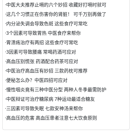
·
中医大夫推荐止嗝的六个妙招 收藏好打嗝时就可
·
这几个习惯正在伤害你的肾脏！ 可千万别再做了
·
内分泌失调会导致色斑 这些食疗可常吃
·
3个因素可导致胃热 中医食疗来帮你
·
胃溃疡治疗有两招 这些食疗可常吃
·
3因素可导致腰痛 常喝药酒可应对
·
高血压别慌张 药酒配合药茶可应对
·
中医治疗高血压有妙招 三款药枕可推荐
·
便秘怎么办？中医四招可应对
·
慢性咽炎竟有三种中医分型 两种人冬季最需防护
·
中医辩证可治疗糖尿病 7种运动最适合糖友
·
三因素可导致失眠 七款安神汤来帮你
·
高血压的危害 高血压患者注意七大饮食原则