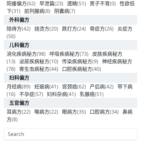
阳痿偏方
(62)
早泄篇
(23)
遗精
(51)
男子不育
(0)
性欲低
下
(31)
前列腺病
(8)
阴囊病
(7)
外科偏方
除痔方
(42)
烧烫方
(20)
跌打方
(24)
骨症方
(26)
炎症方
(56)
儿科偏方
消化疾病秘方
(98)
呼吸疾病秘方
(73)
皮肤疾病秘方
(13)
泌尿疾病秘方
(10)
传染疾病秘方
(9)
神经疾病秘方
(78)
寄生虫病秘方
(44)
口腔疾病秘方
(40)
妇科偏方
月经病
(89)
妊娠病
(41)
宫颈癌
(62)
产后病
(42)
带下病
(16)
不孕症
(57)
妇科杂病
(41)
乳腺癌
(51)
五官偏方
耳病方
(22)
喉病方
(22)
眼病方
(35)
口腔病方
(34)
鼻病
方
(8)