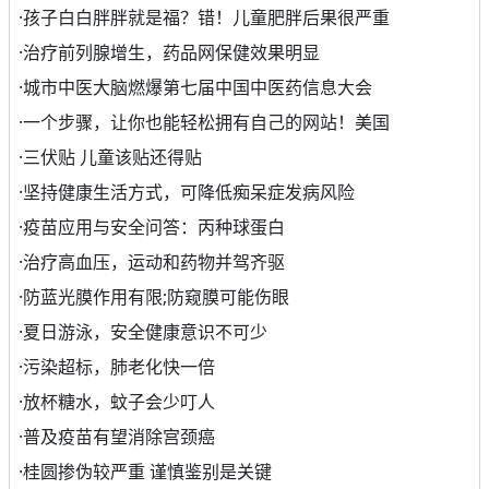
·
孩子白白胖胖就是福？错！儿童肥胖后果很严重
·
治疗前列腺增生，药品网保健效果明显
·
城市中医大脑燃爆第七届中国中医药信息大会
·
一个步骤，让你也能轻松拥有自己的网站！美国
·
三伏贴 儿童该贴还得贴
·
坚持健康生活方式，可降低痴呆症发病风险
·
疫苗应用与安全问答：丙种球蛋白
·
治疗高血压，运动和药物并驾齐驱
·
防蓝光膜作用有限;防窥膜可能伤眼
·
夏日游泳，安全健康意识不可少
·
污染超标，肺老化快一倍
·
放杯糖水，蚊子会少叮人
·
普及疫苗有望消除宫颈癌
·
桂圆掺伪较严重 谨慎鉴别是关键