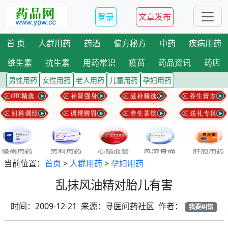
登录
文章发布
首 页
人群用药
药酒
偏方秘方
中药
疾病用药
维生素
抗生素
用药常识
疫苗
药品资讯
药店
男性用药
女性用药
老人用药
儿童用药
孕妇用药
当前位置：
首页
>
人群用药
>
孕妇用药
乱抹风油精对胎儿有害
时间：2009-12-21 来源：寻医问药社区 作者：
我要纠错