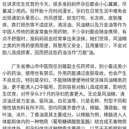
在讲求优生优育的今天，很多准妈妈怀孕后都会小心翼翼，尽
量减少用药。但怀胎十月时间漫长，孕妇在日常生活中难免会
出现诸如头晕恶心、伤风感冒、蚊虫叮咬、长冻疮、皮肤瘙
痒、跌打损伤等不适症状，清凉油、风油精以及万金油等作为
中国人传统的居家常备外用药物，不少孕妇都会随身携带，有
点不舒服时，准妈妈就会经常拿出来涂抹，她们觉得，风油精
之类的外用药使用简便，既管用又安全，且用量很少，不会对
胎儿造成损害，因而把这些药油当作“万能”油。
广东省佛山市中医院任剑雄副主任药师说，别小看这类小
小的药油，使用也有禁忌。外用药能通过皮肤吸收，也会产生
不良反应。特别是孕妇，不能随随便便地经常涂抹风油精类药
油，更不能滴入口中服用，否则容易对胎儿造成损害，影响优
生优育，对怀孕头3个月的孕妇危害更大。无论是风油精、清
凉油还是万金油、驱风油、白花油等，只是名称、剂型不同和
惰性填充料有所不同，但均同属芳香疗法，樟脑、薄荷脑、桉
叶油、冰片、丁香油是其主要成分。以樟脑为例，樟脑进入人
体能和体内的一种物质（葡萄糖磷酸脱氢酶）结合成无毒物质
排出体外，但孕妇体内这种物质含量很少，以至于不能顺利将