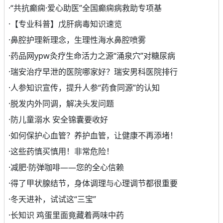
·
“共抗癫痫·爱心助医”全国癫痫病救助专项基
·
【专业科普】戊肝病毒知识速览
·
鼻腔护理新理念，生理性海水鼻腔喷雾
·
药品网ypw灸疗生命活力之源“涌泉穴”对糖尿病
·
瑞安治疗早泄的医院哪家好？瑞安男科医院排行
·
人参知识宣传，提升人参“药食同源”的认知
·
脱发内外同调，解决头发问题
·
防儿童溺水 安全锦囊要收好
·
如何保护心血管？养护血管，让健康不再添堵！
·
这些药慎买慎用！非常危险！
·
减肥·防弹咖啡——您的全心信赖
·
得了甲状腺结节，身体调理与心理调节都很重要
·
冬天进补，试试这“三宝”
·
长知识 鸡蛋里面竟藏着两味中药