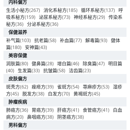
内科偏方
生活小秘方
(267)
消化系秘方
(185)
循环系秘方
(137)
呼
吸系秘方
(159)
泌尿系秘方
(73)
神经系秘方
(29)
传染系
秘方
(36)
分泌系秘方
(36)
保健滋养
补气篇
(103)
抗老篇
(58)
补血篇
(77)
解毒篇
(93)
健体
篇
(180)
安神篇
(43)
美容保健
润肤篇
(80)
健鼻篇
(28)
增白篇
(46)
除臭篇
(47)
明目篇
(40)
生发篇
(33)
抗皱篇
(58)
洁齿篇
(23)
皮肤偏方
斑秃方
(62)
痤疮方
(39)
雀斑方
(54)
荨麻疹方
(53)
湿疹
方
(45)
脱发方
(38)
白发方
(70)
黄褐斑方
(45)
肿瘤疾病
肺癌方
(36)
胃癌方
(39)
肝癌方
(41)
食管癌方
(41)
白血
病方
(20)
鼻咽癌方
(38)
阴茎癌方
(38)
男科偏方