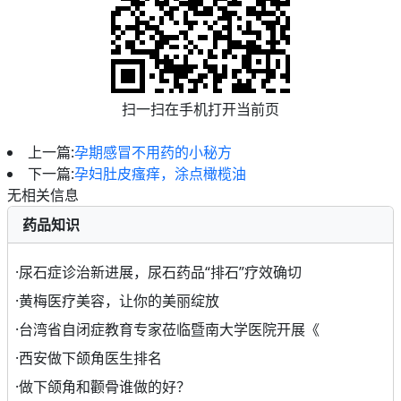
扫一扫在手机打开当前页
上一篇:
孕期感冒不用药的小秘方
下一篇:
孕妇肚皮瘙痒，涂点橄榄油
无相关信息
药品知识
·
尿石症诊治新进展，尿石药品“排石”疗效确切
·
黄梅医疗美容，让你的美丽绽放
·
台湾省自闭症教育专家莅临暨南大学医院开展《
·
西安做下颌角医生排名
·
做下颌角和颧骨谁做的好？