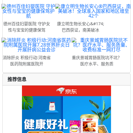
德州百佳妇婴医院 守护女
康立明生物长安心&#174;
性与宝宝的健康保驾
巴西获证，南美破冰
消除肝炎 积极行动:河南省
重庆景城胃肠医院坑不坑？
医药院附属医院开
医疗水平、服务质
推荐信息