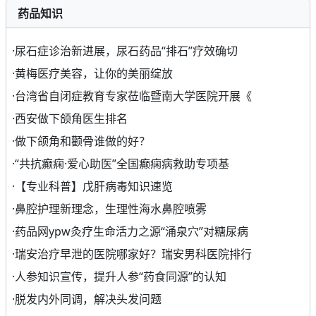
药品知识
·
尿石症诊治新进展，尿石药品“排石”疗效确切
·
黄梅医疗美容，让你的美丽绽放
·
台湾省自闭症教育专家莅临暨南大学医院开展《
·
西安做下颌角医生排名
·
做下颌角和颧骨谁做的好？
·
“共抗癫痫·爱心助医”全国癫痫病救助专项基
·
【专业科普】戊肝病毒知识速览
·
鼻腔护理新理念，生理性海水鼻腔喷雾
·
药品网ypw灸疗生命活力之源“涌泉穴”对糖尿病
·
瑞安治疗早泄的医院哪家好？瑞安男科医院排行
·
人参知识宣传，提升人参“药食同源”的认知
·
脱发内外同调，解决头发问题