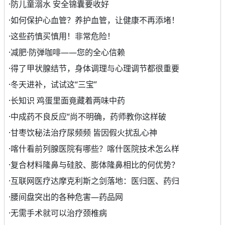
·
防儿童溺水 安全锦囊要收好
·
如何保护心血管？养护血管，让健康不再添堵！
·
这些药慎买慎用！非常危险！
·
减肥·防弹咖啡——您的全心信赖
·
得了甲状腺结节，身体调理与心理调节都很重要
·
冬天进补，试试这“三宝”
·
长知识 鸡蛋里面竟藏着两味中药
·
中成药不良反应“尚不明确，药师教你这样破
·
甘枣饮秘法治疗尿频频 皆因假火扰乱心神
·
喀什看前列腺医院有哪些？喀什医院技术怎么样
·
复合材料隆鼻与硅胶、膨体隆鼻相比的何优势？
·
互联网医疗达摩克利斯之剑落地：医归医、药归
·
腰间盘突出的各种危害—药品网
·
无需手术就可以治疗颈椎病