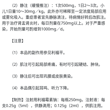
（2）静注（缓慢推注）：1次500mg，1日2～3次。小
儿1日量10～30mg／kg。此外亦可稀释至一定浓度局部应用
或雾化吸入。重症患者宜先静脉滴注，待病情好转后改肌注。
用于治疗肾盂肾炎时，每日剂量在750mg以上。对于严重感
染，开始剂量可酌增到1000mg／d。
【注意】
（1）本品的副作用参见利福平。
（2）肌注可引起局部疼痛，有时可引起硬结、肿块。
（3）静注后可出现巩膜或皮肤黄染。
（4）本品偶引起耳鸣、听力下降。
【制剂】注射用利福霉素钠：每瓶250mg。注射液：每
支0.25g（5ml），供静滴用；0.125g（2ml），供肌注用。