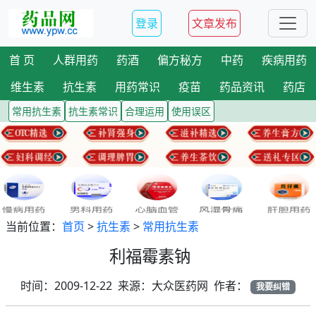
登录
文章发布
首 页
人群用药
药酒
偏方秘方
中药
疾病用药
维生素
抗生素
用药常识
疫苗
药品资讯
药店
常用抗生素
抗生素常识
合理运用
使用误区
当前位置：
首页
>
抗生素
>
常用抗生素
利福霉素钠
时间：2009-12-22 来源：大众医药网 作者：
我要纠错