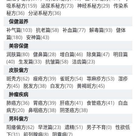
吸系秘方
(159)
泌尿系秘方
(73)
神经系秘方
(29)
传染系
秘方
(36)
分泌系秘方
(36)
保健滋养
补气篇
(103)
抗老篇
(58)
补血篇
(77)
解毒篇
(93)
健体
篇
(180)
安神篇
(43)
美容保健
润肤篇
(80)
健鼻篇
(28)
增白篇
(46)
除臭篇
(47)
明目篇
(40)
生发篇
(33)
抗皱篇
(58)
洁齿篇
(23)
皮肤偏方
斑秃方
(62)
痤疮方
(39)
雀斑方
(54)
荨麻疹方
(53)
湿疹
方
(45)
脱发方
(38)
白发方
(70)
黄褐斑方
(45)
肿瘤疾病
肺癌方
(36)
胃癌方
(39)
肝癌方
(41)
食管癌方
(41)
白血
病方
(20)
鼻咽癌方
(38)
阴茎癌方
(38)
男科偏方
阳痿偏方
(62)
早泄篇
(23)
遗精
(51)
男子不育
(0)
性欲低
下
(31)
前列腺病
(8)
阴囊病
(7)