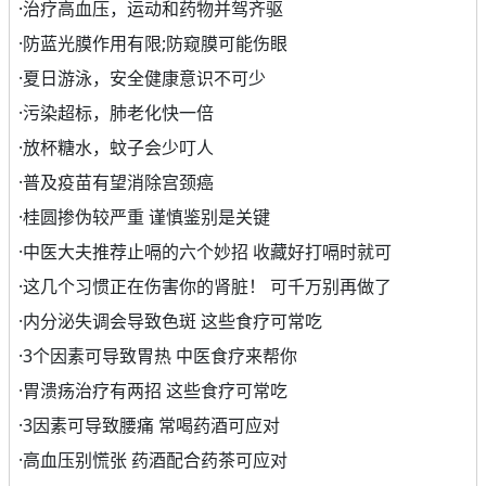
·
治疗高血压，运动和药物并驾齐驱
·
防蓝光膜作用有限;防窥膜可能伤眼
·
夏日游泳，安全健康意识不可少
·
污染超标，肺老化快一倍
·
放杯糖水，蚊子会少叮人
·
普及疫苗有望消除宫颈癌
·
桂圆掺伪较严重 谨慎鉴别是关键
·
中医大夫推荐止嗝的六个妙招 收藏好打嗝时就可
·
这几个习惯正在伤害你的肾脏！ 可千万别再做了
·
内分泌失调会导致色斑 这些食疗可常吃
·
3个因素可导致胃热 中医食疗来帮你
·
胃溃疡治疗有两招 这些食疗可常吃
·
3因素可导致腰痛 常喝药酒可应对
·
高血压别慌张 药酒配合药茶可应对