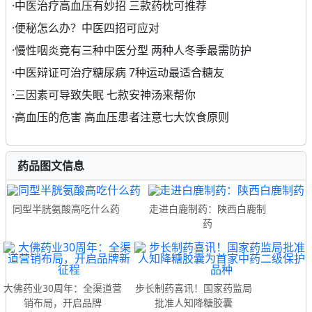
·
中医治疗高血压有妙招 三款药枕可推荐
·
便秘怎么办？中医四招可应对
·
慢性咽炎竟有三种中医分型 两种人冬季最需防护
·
中医辩证可治疗糖尿病 7种运动最适合糖友
·
三因素可导致失眠 七款安神汤来帮你
·
高血压的危害 高血压患者注意七大饮食原则
药品图文信息
同型半胱氨酸高吃什么药
走进白鹿制药：陕西白鹿制
药
大佛药业30周年：全渠道营
步长制药喜讯！国家药监局
销布局，开启品牌
批准人知降糖胶囊