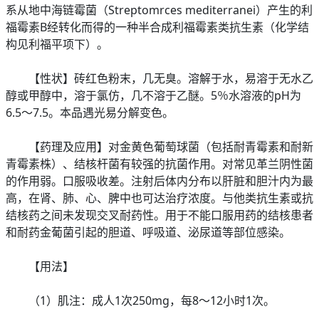
系从地中海链霉菌（Streptomrces mediterranei）产生的利
福霉素B经转化而得的一种半合成利福霉素类抗生素（化学结
构见利福平项下）。
【性状】砖红色粉末，几无臭。溶解于水，易溶于无水乙
醇或甲醇中，溶于氯仿，几不溶于乙醚。5％水溶液的pH为
6.5～7.5。本品遇光易分解变色。
【药理及应用】对金黄色葡萄球菌（包括耐青霉素和耐新
青霉素株）、结核杆菌有较强的抗菌作用。对常见革兰阴性菌
的作用弱。口服吸收差。注射后体内分布以肝脏和胆汁内为最
高，在肾、肺、心、脾中也可达治疗浓度。与他类抗生素或抗
结核药之间未发现交叉耐药性。用于不能口服用药的结核患者
和耐药金葡菌引起的胆道、呼吸道、泌尿道等部位感染。
【用法】
（1）肌注：成人1次250mg，每8～12小时1次。