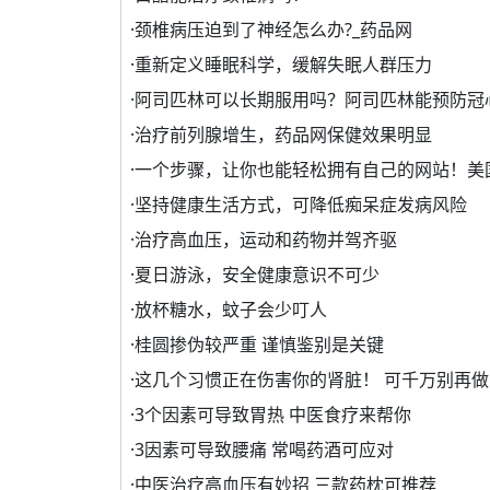
·
颈椎病压迫到了神经怎么办?_药品网
·
重新定义睡眠科学，缓解失眠人群压力
·
阿司匹林可以长期服用吗？阿司匹林能预防冠
·
治疗前列腺增生，药品网保健效果明显
·
一个步骤，让你也能轻松拥有自己的网站！美
·
坚持健康生活方式，可降低痴呆症发病风险
·
治疗高血压，运动和药物并驾齐驱
·
夏日游泳，安全健康意识不可少
·
放杯糖水，蚊子会少叮人
·
桂圆掺伪较严重 谨慎鉴别是关键
·
这几个习惯正在伤害你的肾脏！ 可千万别再做
·
3个因素可导致胃热 中医食疗来帮你
·
3因素可导致腰痛 常喝药酒可应对
·
中医治疗高血压有妙招 三款药枕可推荐