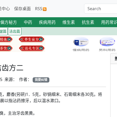
员中心
保存桌面
RSS
偏方秘方
中药
疾病用药
维生素
抗生素
用药常
皱篇
洁齿篇
篇
洁齿方二
-25 来源： 作者：
我要纠错
，麝香(另研)1．5克，砂锅细末、石膏细末各30克。将
每晨以指沾药擦牙，后以温水漱口。
臭，主治牙齿黑黄。