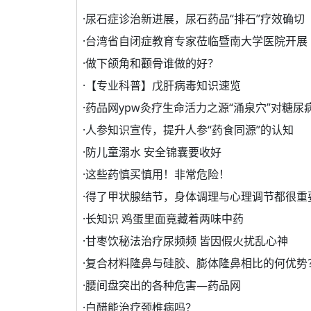
·
尿石症诊治新进展，尿石药品“排石”疗效确切
·
台湾省自闭症教育专家莅临暨南大学医院开展
·
做下颌角和颧骨谁做的好？
·
【专业科普】戊肝病毒知识速览
·
药品网ypw灸疗生命活力之源“涌泉穴”对糖尿
·
人参知识宣传，提升人参“药食同源”的认知
·
防儿童溺水 安全锦囊要收好
·
这些药慎买慎用！非常危险！
·
得了甲状腺结节，身体调理与心理调节都很重
·
长知识 鸡蛋里面竟藏着两味中药
·
甘枣饮秘法治疗尿频频 皆因假火扰乱心神
·
复合材料隆鼻与硅胶、膨体隆鼻相比的何优势
·
腰间盘突出的各种危害—药品网
·
白醋能治疗颈椎病吗？