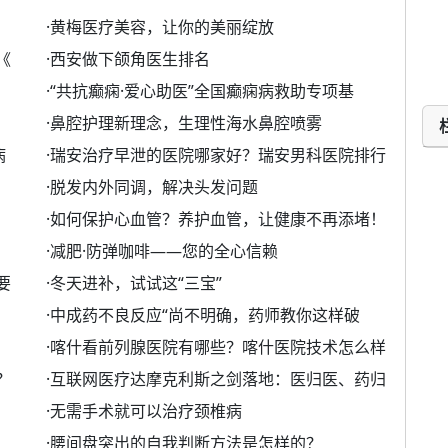
·
黄梅医疗美容，让你的美丽绽放
《
·
西安做下颌角医生排名
·
“共抗癫痫·爱心助医”全国癫痫病救助专项基
·
鼻腔护理新理念，生理性海水鼻腔喷雾
病
·
瑞安治疗早泄的医院哪家好？瑞安男科医院排行
·
脱发内外同调，解决头发问题
·
如何保护心血管？养护血管，让健康不再添堵！
·
减肥·防弹咖啡——您的全心信赖
要
·
冬天进补，试试这“三宝”
·
中成药不良反应“尚不明确，药师教你这样破
·
喀什看前列腺医院有哪些？喀什医院技术怎么样
？
·
互联网医疗达摩克利斯之剑落地：医归医、药归
·
无需手术就可以治疗颈椎病
·
腰间盘突出的自我判断方法是怎样的？