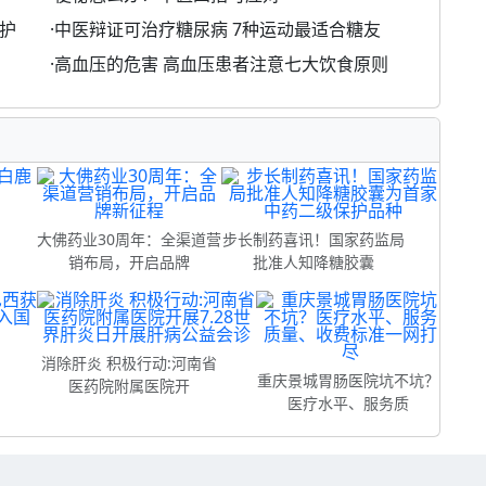
护
·
中医辩证可治疗糖尿病 7种运动最适合糖友
·
高血压的危害 高血压患者注意七大饮食原则
制
大佛药业30周年：全渠道营
步长制药喜讯！国家药监局
销布局，开启品牌
批准人知降糖胶囊
消除肝炎 积极行动:河南省
重庆景城胃肠医院坑不坑？
医药院附属医院开
医疗水平、服务质