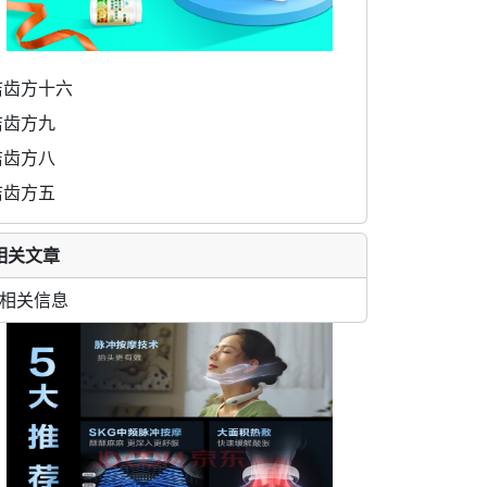
洁齿方十六
洁齿方九
洁齿方八
洁齿方五
相关文章
相关信息