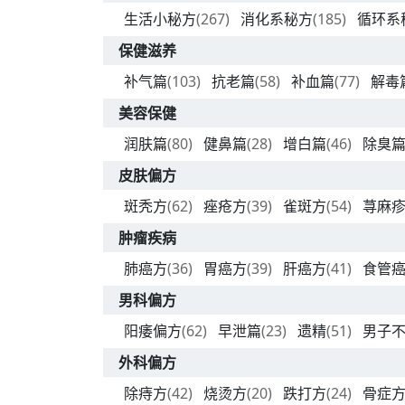
生活小秘方
(267)
消化系秘方
(185)
循环系
保健滋养
补气篇
(103)
抗老篇
(58)
补血篇
(77)
解毒
美容保健
润肤篇
(80)
健鼻篇
(28)
增白篇
(46)
除臭
皮肤偏方
斑秃方
(62)
痤疮方
(39)
雀斑方
(54)
荨麻
肿瘤疾病
肺癌方
(36)
胃癌方
(39)
肝癌方
(41)
食管
男科偏方
阳痿偏方
(62)
早泄篇
(23)
遗精
(51)
男子
外科偏方
除痔方
(42)
烧烫方
(20)
跌打方
(24)
骨症