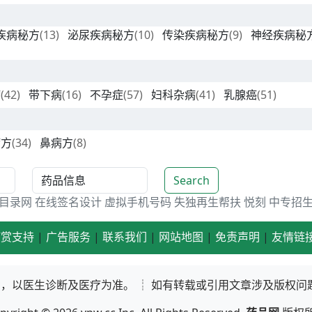
疾病秘方
(13)
泌尿疾病秘方
(10)
传染疾病秘方
(9)
神经疾病秘
病
(42)
带下病
(16)
不孕症
(57)
妇科杂病
(41)
乳腺癌
(51)
病方
(34)
鼻病方
(8)
Search
目录网
在线签名设计
虚拟手机号码
失独再生帮扶
悦刻
中专招
打赏支持
|
广告服务
|
联系我们
|
网站地图
|
免责声明
|
友情链
，以医生诊断及医疗为准。 ┊ 如有转载或引用文章涉及版权问