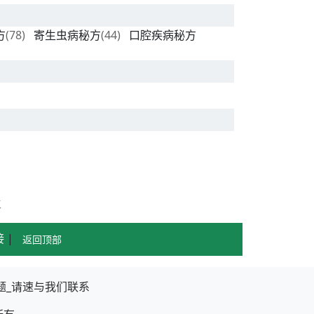
方
(78)
寄生虫病秘方
(44)
口腔疾病秘方
生
接
|
返回顶部
题_请速与我们联系