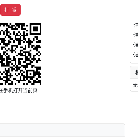
打 赏
·
·
·
·
无
在手机打开当前页