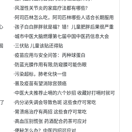
·
风湿性关节炎的家庭疗法都有哪些?
·
阿司匹林怎么吃，阿司匹林哪些人适合长期服用
心
·
孩子白白胖胖就是福？错！儿童肥胖后果很严重
·
城市中医大脑燃爆第七届中国中医药信息大会
国
·
三伏贴 儿童该贴还得贴
·
疫苗应用与安全问答：丙种球蛋白
·
防蓝光膜作用有限;防窥膜可能伤眼
·
污染超标，肺老化快一倍
·
普及疫苗有望消除宫颈癌
·
中医大夫推荐止嗝的六个妙招 收藏好打嗝时就可
了
·
内分泌失调会导致色斑 这些食疗可常吃
·
胃溃疡治疗有两招 这些食疗可常吃
·
高血压别慌张 药酒配合药茶可应对
·
便秘怎么办？中医四招可应对