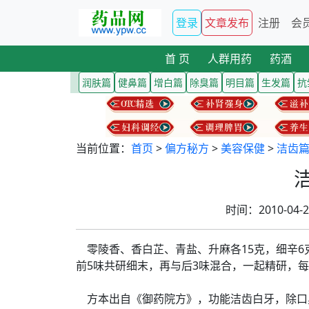
登录
文章发布
注册
会
首 页
人群用药
药酒
润肤篇
健鼻篇
增白篇
除臭篇
明目篇
生发篇
抗
当前位置：
首页
>
偏方秘方
>
美容保健
>
洁齿
时间：2010-04
零陵香、香白芷、青盐、升麻各15克，细辛6克
前5味共研细末，再与后3味混合，一起精研，
方本出自《御药院方》，功能洁齿白牙，除口