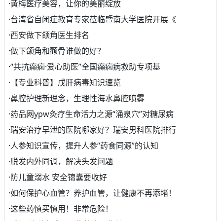
·
黄梅医疗美容，让你的美丽绽放
·
台湾省自闭症教育专家莅临暨南大学医院开展《
·
西安做下颌角医生排名
·
做下颌角和颧骨谁做的好？
·
“共抗癫痫·爱心助医”全国癫痫病救助专项基
·
【专业科普】戊肝病毒知识速览
·
鼻腔护理新理念，生理性海水鼻腔喷雾
·
药品网ypw灸疗生命活力之源“涌泉穴”对糖尿病
·
瑞安治疗早泄的医院哪家好？瑞安男科医院排行
·
人参知识宣传，提升人参“药食同源”的认知
·
脱发内外同调，解决头发问题
·
防儿童溺水 安全锦囊要收好
·
如何保护心血管？养护血管，让健康不再添堵！
·
这些药慎买慎用！非常危险！