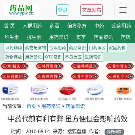
登录
文章发布
首 页
人群用药
药酒
偏方秘方
中药
疾病用药
维生素
抗生素
用药常识
疫苗
药品资讯
药店
识药辨药
药物与食物
合理用药
药品常识
用药误区
家庭药箱
药物存放
用药禁忌
OTC常识
不良反应
医药常识
当前位置：
首页
>
用药常识
>
药品常识
中药代煎有利有弊 虽方便但会影响药效
时间：2010-08-01 来源：搜狐健康 作者：
我要纠错