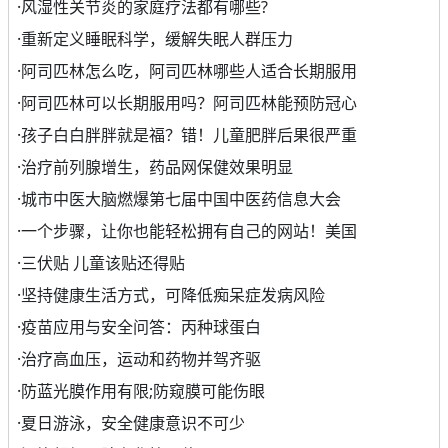
·
风湿性关节炎的家庭疗法都有哪些?
·
重新定义睡眠科学，缓解失眠人群压力
·
阿司匹林怎么吃，阿司匹林哪些人适合长期服用
·
阿司匹林可以长期服用吗？阿司匹林能预防冠心
·
孩子白白胖胖就是福？错！儿童肥胖后果很严重
·
治疗前列腺增生，药品网保健效果明显
·
城市中医大脑燃爆第七届中国中医药信息大会
·
一个步骤，让你也能轻松拥有自己的网站！美国
·
三伏贴 儿童该贴还得贴
·
坚持健康生活方式，可降低痴呆症发病风险
·
疫苗应用与安全问答：丙种球蛋白
·
治疗高血压，运动和药物并驾齐驱
·
防蓝光膜作用有限;防窥膜可能伤眼
·
夏日游泳，安全健康意识不可少