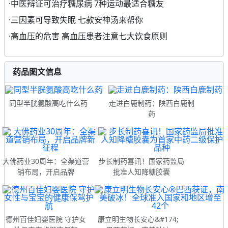
·
中医辩证可治疗糖尿病 7种运动最适合糖友
·
三因素可导致失眠 七款安神汤来帮你
·
高血压的危害 高血压患者注意七大饮食原则
药品图文信息
同型半胱氨酸高吃什么药
走进白鹿制药：陕西白鹿制
药
大佛药业30周年：全渠道营
步长制药喜讯！国家药监局
销布局，开启品牌
批准人知降糖胶囊
德州百佳妇婴医院 守护女
康立明生物长安心&#174;