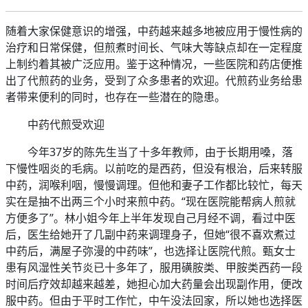
随着大家保健意识的增强，中药越来越多地被应用于慢性病的
治疗和日常保健，但煎煮时间长、气味大等缺点却在一定程度
上制约着其被广泛应用。鉴于这种情况，一些医院和药店便推
出了代煎药的业务，受到了众多患者的欢迎。代煎药业务给患
者带来便利的同时，也存在一些潜在的隐患。
中药代煎受欢迎
今年37岁的陈先生当了十多年教师，由于长期用嗓，落
下慢性咽炎的毛病。以前吃的是西药，但没有根治，后来转服
中药，润喉利咽，慢慢调理。但他和妻子工作都比较忙，每天
实在是抽不出两三个小时来煎中药。“现在医院能帮病人煎就
方便多了”。林小姐今年上半年发现自己月经不调，看过中医
后，医生给她开了几副中药来调理身子，但她“很不喜欢煮过
中药后，满屋子弥漫的中药味”，也选择让医院代煎。甄女士
患有风湿性关节炎已十多年了，服用磺胺类、甲胺类西药一段
时间后疗效却越来越差，她担心加大药量会出现副作用，便改
服中药。但由于平时工作忙，中午没法回家，所以她也选择医