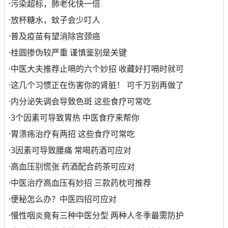
·
污染超标，肺老化快一倍
·
放杯糖水，蚊子会少叮人
·
普及疫苗有望消除宫颈癌
·
桂圆掺伪较严重 谨慎鉴别是关键
·
中医大夫推荐止嗝的六个妙招 收藏好打嗝时就可
·
这几个习惯正在伤害你的肾脏！ 可千万别再做了
·
内分泌失调会导致色斑 这些食疗可常吃
·
3个因素可导致胃热 中医食疗来帮你
·
胃溃疡治疗有两招 这些食疗可常吃
·
3因素可导致腰痛 常喝药酒可应对
·
高血压别慌张 药酒配合药茶可应对
·
中医治疗高血压有妙招 三款药枕可推荐
·
便秘怎么办？中医四招可应对
·
慢性咽炎竟有三种中医分型 两种人冬季最需防护