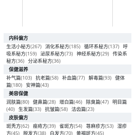
内科偏方
生活小秘方
(267)
消化系秘方
(185)
循环系秘方
(137)
呼
吸系秘方
(159)
泌尿系秘方
(73)
神经系秘方
(29)
传染系
秘方
(36)
分泌系秘方
(36)
保健滋养
补气篇
(103)
抗老篇
(58)
补血篇
(77)
解毒篇
(93)
健体
篇
(180)
安神篇
(43)
美容保健
润肤篇
(80)
健鼻篇
(28)
增白篇
(46)
除臭篇
(47)
明目篇
(40)
生发篇
(33)
抗皱篇
(58)
洁齿篇
(23)
皮肤偏方
斑秃方
(62)
痤疮方
(39)
雀斑方
(54)
荨麻疹方
(53)
湿疹
方
(45)
脱发方
(38)
白发方
(70)
黄褐斑方
(45)