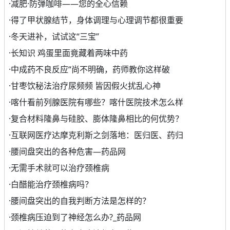
·
减肥·防弹咖啡——您的全心信赖
·
得了甲状腺结节，身体调理与心理调节都很重要
·
冬天进补，试试这“三宝”
·
长知识 鸡蛋里面竟藏着两味中药
·
中成药不良反应“尚不明确，药师教你这样破
·
甘枣饮秘法治疗尿频频 皆因假火扰乱心神
·
喀什看前列腺医院有哪些？喀什医院技术怎么样
·
复合材料隆鼻与硅胶、膨体隆鼻相比的何优势？
·
互联网医疗达摩克利斯之剑落地：医归医、药归
·
腰间盘突出的各种危害—药品网
·
无需手术就可以治疗颈椎病
·
白醋能治疗颈椎病吗？
·
腰间盘突出的自我判断方法是怎样的？
·
颈椎病压迫到了神经怎么办?_药品网