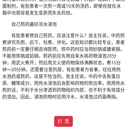
菌制剂，有些患者一次煎一周或10天的汤药，即使存放在冰
箱中也很容易发生变质而失去药效。
自己煎药最好凉水浸泡
有些患者想自己煎药，应该注意什么？张主任说，中药煎
煮讲究先煎、后下、包煮、烊化。这些知识都比较专业，患者
煎药前一定要仔细咨询医师。煎中药时应当用砂锅或搪瓷锅，
不能用铁锅或铝锅，煎药前应先用自来水将药物浸泡20分
钟，用武火煮开，然后用文火使药物保持沸腾状态，煮15分
钟～20分钟。还需要注意的是，有些患者为省事，往往用热
水泡药或煎药，这是不恰当的。张主任说，中药中含有蛋白
质、糖等成分，用热水浸泡后会影响药物的煎出率。而用热水
煎的话，不利于水分渗透到药物组织内部，也不利于有效成分
的溶出。因此，浸泡药物时应用冷水，水浸泡过药面两指。
打 赏