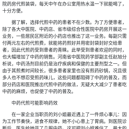
院药房代煎装袋，每天中午在办公室用热水温一下就能喝了，
十分方便。
据了解，选择代煎中药的患者不在少数。为了方便患者，
除了各大中医院、中药店、省市级综合性医院中药房开展这一
业务，一些居民区附近的小药店也推出了这一业务。每副只需
付两元左右的代煎费，就能将药煎好并用密封袋封好交给患
者，因此代煎药受到患者的青睐。此举受到患者欢迎的同时，
也大幅增加了中药的销售。河南省中医院药学部副主任赵旭分
析说，中药汤剂目前仍是治疗疾病和保健的主要剂型之一。但
由于其煎煮时间较长，很多患者家里也没有煎药砂锅，况且很
多人也不想忍受煎药味儿，这些问题都阻碍了中药的普及，而
部分药店和医院推出代煎中药的做法，无疑大大减少了患者吃
中药的麻烦，也促使了中药的普及。
中药代煎可能影响药效
在一家企业当职员的刘小姐最近遇上了一件烦心事儿：因
为工作节奏快，进食不规律，她不小心患上了胃病。到医院诊
断后，医生给她开了几服中药。这可把刘小姐难住了，最大的