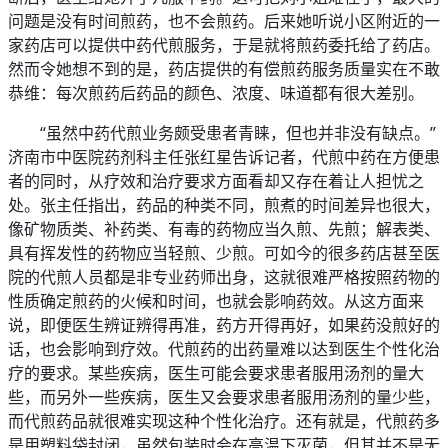
问题是没有时间煎药，也不会煎药。后来她听说小区附近的一
家药店可以提供中药代煎服务，于是就将煎药委托给了药店。
然而令她想不到的是，药店提供的有偿煎药服务质量实在不敢
恭维：每次煎药后药品的颜色、浓度、味道都有很大差别。
“虽然中药代煎业务颇受患者青睐，但也并非没有缺点。”
济南市中医院药剂科主任张红星告诉记者，代煎中药在方便患
者的同时，从疗效和治疗要求方面看却又存在着让人担忧之
处。张主任指出，药品的种类不同，煎煮的时间差异也很大，
像矿物质类、补药类、有毒的药物应当久煎、先煎；解表类、
具有挥发性的药物应当轻煎、少煎。可如今的很多药店甚至医
院的代煎人员都是非专业药师出身，这就很难严格按照药物的
性质确定煎药的火候和时间，也就会影响药效。从这方面来
说，即便医生辨证辨得再准，药方开得再好，如果药没煎好的
话，也会影响到疗效。代煎药的出药量难以达到医生个性化治
疗的要求。某些疾病，医生可能会要求患者服用汤剂的量大
些，而另外一些疾病，医生又会要求患者服用汤剂的量少些，
而代煎药品就很难实现这种个性化治疗。还有就是，代煎药多
是用塑料袋封闭，虽然包装时会在高温下灭菌，但其并不是无