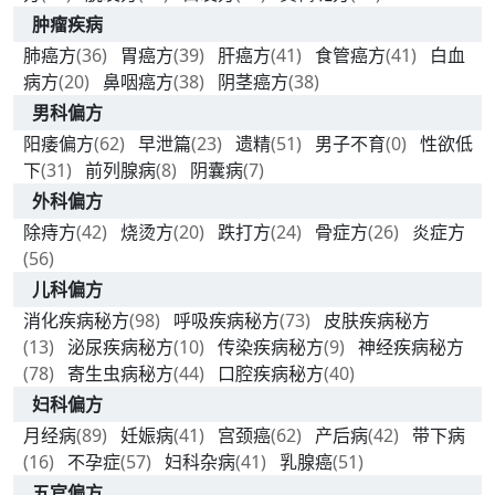
肿瘤疾病
肺癌方
(36)
胃癌方
(39)
肝癌方
(41)
食管癌方
(41)
白血
病方
(20)
鼻咽癌方
(38)
阴茎癌方
(38)
男科偏方
阳痿偏方
(62)
早泄篇
(23)
遗精
(51)
男子不育
(0)
性欲低
下
(31)
前列腺病
(8)
阴囊病
(7)
外科偏方
除痔方
(42)
烧烫方
(20)
跌打方
(24)
骨症方
(26)
炎症方
(56)
儿科偏方
消化疾病秘方
(98)
呼吸疾病秘方
(73)
皮肤疾病秘方
(13)
泌尿疾病秘方
(10)
传染疾病秘方
(9)
神经疾病秘方
(78)
寄生虫病秘方
(44)
口腔疾病秘方
(40)
妇科偏方
月经病
(89)
妊娠病
(41)
宫颈癌
(62)
产后病
(42)
带下病
(16)
不孕症
(57)
妇科杂病
(41)
乳腺癌
(51)
五官偏方