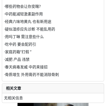
·
哪些药物会让你变瞎?
·
中药能减轻激素副作用
·
经典六味地黄丸 也有新用途
·
疑似湿疹应先诊断 不能乱用药
·
用吗丁啉 需注意些什么
·
吃中药 要会配药引
·
家庭药箱“打假 ”
·
减肥 产品 违禁
·
春天病毒发威 中药来接招
·
骨质增生 外用膏药不能消除骨刺
相关文章
无相关信息