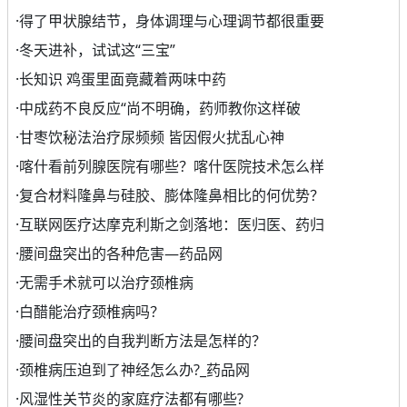
·
得了甲状腺结节，身体调理与心理调节都很重要
·
冬天进补，试试这“三宝”
·
长知识 鸡蛋里面竟藏着两味中药
·
中成药不良反应“尚不明确，药师教你这样破
·
甘枣饮秘法治疗尿频频 皆因假火扰乱心神
·
喀什看前列腺医院有哪些？喀什医院技术怎么样
·
复合材料隆鼻与硅胶、膨体隆鼻相比的何优势？
·
互联网医疗达摩克利斯之剑落地：医归医、药归
·
腰间盘突出的各种危害—药品网
·
无需手术就可以治疗颈椎病
·
白醋能治疗颈椎病吗？
·
腰间盘突出的自我判断方法是怎样的？
·
颈椎病压迫到了神经怎么办?_药品网
·
风湿性关节炎的家庭疗法都有哪些?