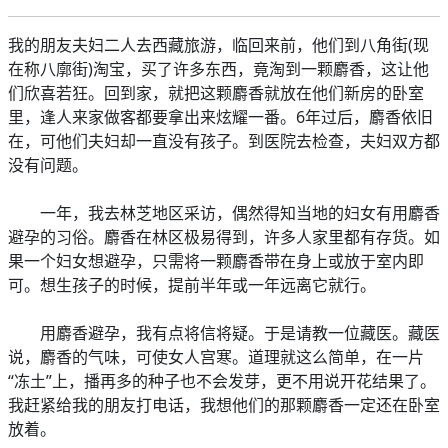
我的朋友夫妇二人去西藏旅游，临回来前，他们到八角街(现
在称八廓街)淘宝，买了许多东西，竟淘到一颗麝香，这让他
们欣喜若狂。回到家，就把这颗麝香就放在他们新房的卧室
里，逢人来家做客都要拿出来炫耀一番。6年过后，麝香依旧
在，可他们夫妇却一直没有孩子。到医院去检查，夫妇双方都
没有问题。
一年，我去林芝地区采访，偶然得知当地的妇女有用麝香
避孕的习俗。麝香在林区极易得到，许多人家里都有存货。如
果一个妇女想避孕，只需将一颗麝香带在身上或放于室内即
可。想生孩子的时候，提前半年或一年远离它就行。
用麝香避孕，我有点将信将疑。于是请教一位藏医。藏医
说，麝香的气味，可使女人宫寒。道理就这么简单，在一片
“冻土”上，播再多的种子也不会发芽，更不用说开花结果了。
我赶紧给我的朋友打电话，我想他们的那颗麝香一定还在卧室
放着。