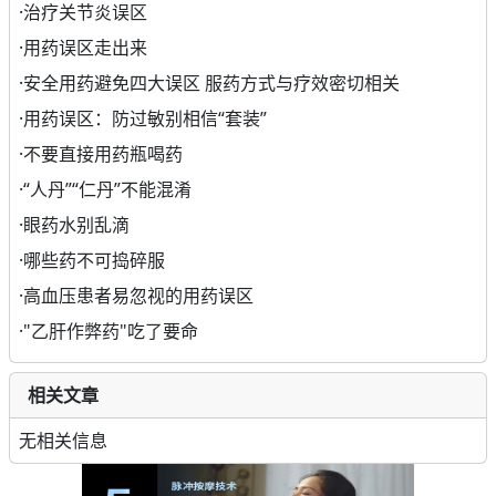
·
治疗关节炎误区
·
用药误区走出来
·
安全用药避免四大误区 服药方式与疗效密切相关
·
用药误区：防过敏别相信“套装”
·
不要直接用药瓶喝药
·
“人丹”“仁丹”不能混淆
·
眼药水别乱滴
·
哪些药不可捣碎服
·
高血压患者易忽视的用药误区
·
"乙肝作弊药"吃了要命
相关文章
无相关信息