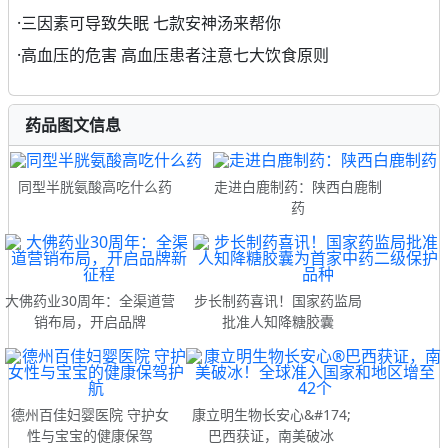
·
三因素可导致失眠 七款安神汤来帮你
·
高血压的危害 高血压患者注意七大饮食原则
药品图文信息
同型半胱氨酸高吃什么药
走进白鹿制药：陕西白鹿制
药
大佛药业30周年：全渠道营
步长制药喜讯！国家药监局
销布局，开启品牌
批准人知降糖胶囊
德州百佳妇婴医院 守护女
康立明生物长安心&#174;
性与宝宝的健康保驾
巴西获证，南美破冰