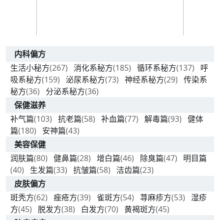
内科偏方
生活小秘方
(267)
消化系秘方
(185)
循环系秘方
(137)
呼
吸系秘方
(159)
泌尿系秘方
(73)
神经系秘方
(29)
传染系
秘方
(36)
分泌系秘方
(36)
保健滋养
补气篇
(103)
抗老篇
(58)
补血篇
(77)
解毒篇
(93)
健体
篇
(180)
安神篇
(43)
美容保健
润肤篇
(80)
健鼻篇
(28)
增白篇
(46)
除臭篇
(47)
明目篇
(40)
生发篇
(33)
抗皱篇
(58)
洁齿篇
(23)
皮肤偏方
斑秃方
(62)
痤疮方
(39)
雀斑方
(54)
荨麻疹方
(53)
湿疹
方
(45)
脱发方
(38)
白发方
(70)
黄褐斑方
(45)