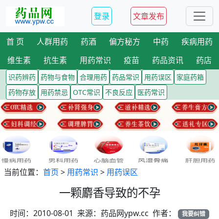
登录
文章发布
首 页
人群用药
药酒
偏方秘方
中药
疾病用药
维生素
抗生素
用药常识
疫苗
药品资讯
药店
识药辨药
药物与食物
合理用药
药品常识
用药误区
家庭药箱
药物存放
用药禁忌
OTC常识
不良反应
医药常识
当前位置：
首页
>
用药常识
>
用药误区
一颗麝香导致的不孕
时间：2010-08-01 来源：药品网ypw.cc 作者：
我要纠错