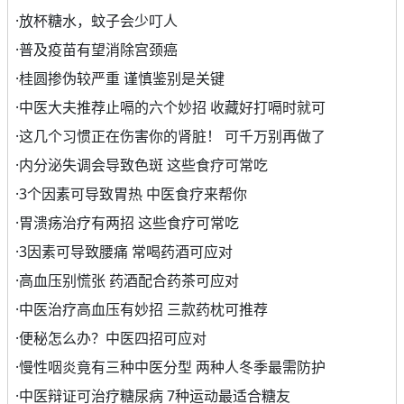
·
放杯糖水，蚊子会少叮人
·
普及疫苗有望消除宫颈癌
·
桂圆掺伪较严重 谨慎鉴别是关键
·
中医大夫推荐止嗝的六个妙招 收藏好打嗝时就可
·
这几个习惯正在伤害你的肾脏！ 可千万别再做了
·
内分泌失调会导致色斑 这些食疗可常吃
·
3个因素可导致胃热 中医食疗来帮你
·
胃溃疡治疗有两招 这些食疗可常吃
·
3因素可导致腰痛 常喝药酒可应对
·
高血压别慌张 药酒配合药茶可应对
·
中医治疗高血压有妙招 三款药枕可推荐
·
便秘怎么办？中医四招可应对
·
慢性咽炎竟有三种中医分型 两种人冬季最需防护
·
中医辩证可治疗糖尿病 7种运动最适合糖友