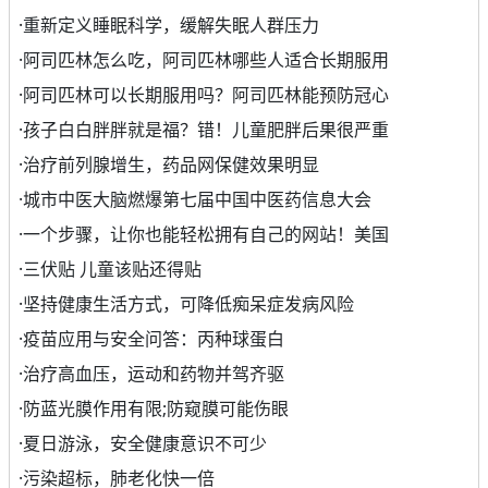
·
重新定义睡眠科学，缓解失眠人群压力
·
阿司匹林怎么吃，阿司匹林哪些人适合长期服用
·
阿司匹林可以长期服用吗？阿司匹林能预防冠心
·
孩子白白胖胖就是福？错！儿童肥胖后果很严重
·
治疗前列腺增生，药品网保健效果明显
·
城市中医大脑燃爆第七届中国中医药信息大会
·
一个步骤，让你也能轻松拥有自己的网站！美国
·
三伏贴 儿童该贴还得贴
·
坚持健康生活方式，可降低痴呆症发病风险
·
疫苗应用与安全问答：丙种球蛋白
·
治疗高血压，运动和药物并驾齐驱
·
防蓝光膜作用有限;防窥膜可能伤眼
·
夏日游泳，安全健康意识不可少
·
污染超标，肺老化快一倍