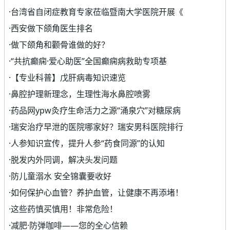
·
台湾省自闭症教育专家莅临暨南大学医院开展《
·
西安做下颌角医生排名
·
做下颌角和颧骨谁做的好？
·
“共抗癫痫·爱心助医”全国癫痫病救助专项基
·
【专业科普】戊肝病毒知识速览
·
鼻腔护理新理念，生理性海水鼻腔喷雾
·
药品网ypw灸疗生命活力之源“涌泉穴”对糖尿病
·
瑞安治疗早泄的医院哪家好？瑞安男科医院排行
·
人参知识宣传，提升人参“药食同源”的认知
·
脱发内外同调，解决头发问题
·
防儿童溺水 安全锦囊要收好
·
如何保护心血管？养护血管，让健康不再添堵！
·
这些药慎买慎用！非常危险！
·
减肥·防弹咖啡——您的全心信赖