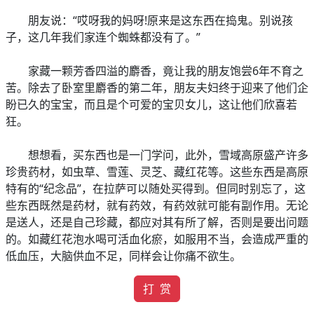
朋友说：“哎呀我的妈呀!原来是这东西在捣鬼。别说孩
子，这几年我们家连个蜘蛛都没有了。”
家藏一颗芳香四溢的麝香，竟让我的朋友饱尝6年不育之
苦。除去了卧室里麝香的第二年，朋友夫妇终于迎来了他们企
盼已久的宝宝，而且是个可爱的宝贝女儿，这让他们欣喜若
狂。
想想看，买东西也是一门学问，此外，雪域高原盛产许多
珍贵药材，如虫草、雪莲、灵芝、藏红花等。这些东西是高原
特有的“纪念品”，在拉萨可以随处买得到。但同时别忘了，这
些东西既然是药材，就有药效，有药效就可能有副作用。无论
是送人，还是自己珍藏，都应对其有所了解，否则是要出问题
的。如藏红花泡水喝可活血化瘀，如服用不当，会造成严重的
低血压，大脑供血不足，同样会让你痛不欲生。
打 赏