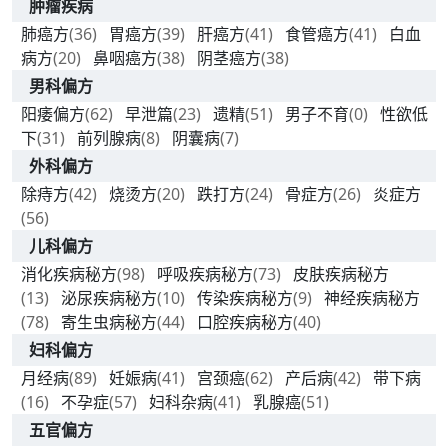
肿瘤疾病
肺癌方
(36)
胃癌方
(39)
肝癌方
(41)
食管癌方
(41)
白血
病方
(20)
鼻咽癌方
(38)
阴茎癌方
(38)
男科偏方
阳痿偏方
(62)
早泄篇
(23)
遗精
(51)
男子不育
(0)
性欲低
下
(31)
前列腺病
(8)
阴囊病
(7)
外科偏方
除痔方
(42)
烧烫方
(20)
跌打方
(24)
骨症方
(26)
炎症方
(56)
儿科偏方
消化疾病秘方
(98)
呼吸疾病秘方
(73)
皮肤疾病秘方
(13)
泌尿疾病秘方
(10)
传染疾病秘方
(9)
神经疾病秘方
(78)
寄生虫病秘方
(44)
口腔疾病秘方
(40)
妇科偏方
月经病
(89)
妊娠病
(41)
宫颈癌
(62)
产后病
(42)
带下病
(16)
不孕症
(57)
妇科杂病
(41)
乳腺癌
(51)
五官偏方