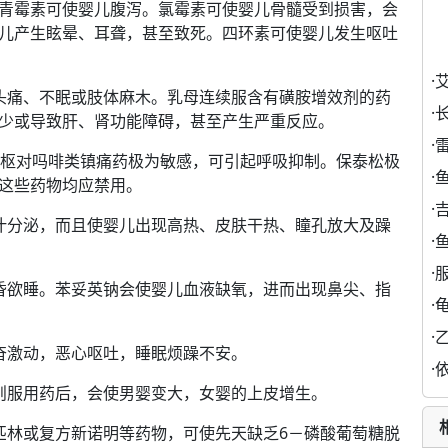
青霉素可使婴儿腹泻。氯霉素可使婴儿骨髓受到损害，会
儿产生眩晕、耳聋，甚至致死。四环素可使婴儿发生呕吐
·
痛、不眠或肢体麻木。乳母连续服含有磺胺增效剂的药
·
少或导致肝、肾功能障碍，甚至产生严重反应。
·
枢对吗啡类镇痛药极为敏感，可引起呼吸抑制。保泰松极
·
这些药物均应禁用。
·
分泌，而且使婴儿出现高热、皮肤干热、瞳孔放大及躁
·
·
欲睡。苯妥英钠会使婴儿血液缺氧，进而出现鼻尖、指
·
·
激动，恶心呕吐，睡眠烦躁不安。
·
服用药后，会使男婴变大，女婴的上皮增生。
林或复方新诺明等药物，可使先天缺乏6－磷酸葡萄糖脱