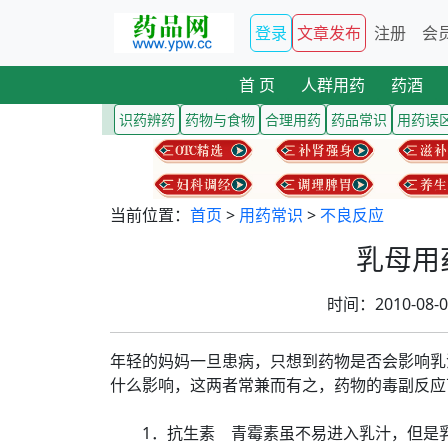
登录
文章发布
注册
会
首 页
人群用药
药酒
识药辨药
药物与食物
合理用药
药品常识
用药误
当前位置：
首页
>
用药常识
>
不良反应
乳母用
时间：2010-08
年轻的妈妈一旦患病，只想到药物是否会影响乳
什么影响，这两者常兼而有之，药物的毒副反应
1．抗生素 青霉素虽不易进入乳汁，但是乳