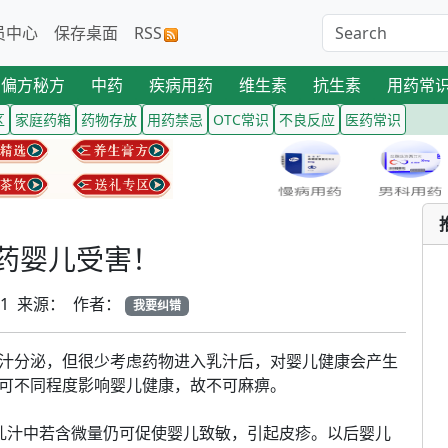
员中心
保存桌面
RSS
偏方秘方
中药
疾病用药
维生素
抗生素
用药常
区
家庭药箱
药物存放
用药禁忌
OTC常识
不良反应
医药常识
药婴儿受害！
-01 来源： 作者：
我要纠错
汁分泌，但很少考虑药物进入乳汁后，对婴儿健康会产生
可不同程度影响婴儿健康，故不可麻痹。
汁中若含微量仍可促使婴儿致敏，引起皮疹。以后婴儿