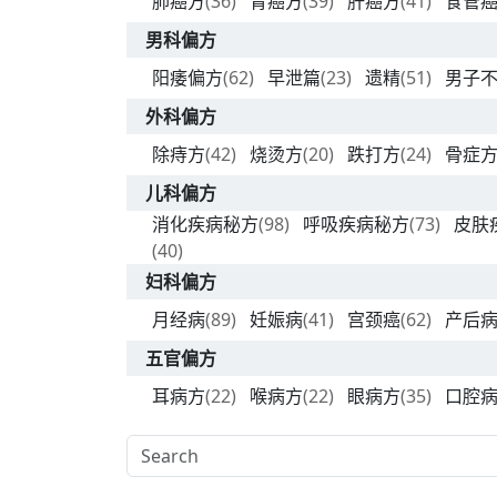
肺癌方
(36)
胃癌方
(39)
肝癌方
(41)
食管
男科偏方
阳痿偏方
(62)
早泄篇
(23)
遗精
(51)
男子
外科偏方
除痔方
(42)
烧烫方
(20)
跌打方
(24)
骨症
儿科偏方
消化疾病秘方
(98)
呼吸疾病秘方
(73)
皮肤
(40)
妇科偏方
月经病
(89)
妊娠病
(41)
宫颈癌
(62)
产后
五官偏方
耳病方
(22)
喉病方
(22)
眼病方
(35)
口腔