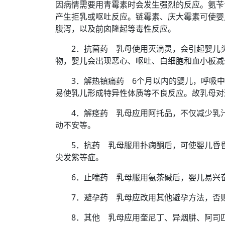
因病情需要用青霉素时会发生强烈的反应。氨苄
产生拒乳或呕吐反应。链霉素、庆大霉素可使婴
腹泻，以及前囟隆起等毒性反应。
2．抗菌药 乳母使用灭滴灵，会引起婴儿头
物，婴儿会出现恶心、呕吐、白细胞和血小板减
3．解热镇痛药 6个月以内的婴儿，呼吸中
易使乳儿形成特异性体质等不良反应。故乳母对
4．解痉药 乳母应用阿托品，不仅减少乳汁
动不安等。
5．抗药 乳母服用扑痫酮后，可使婴儿昏昏
尖发紫等症。
6．止喘药 乳母服用氨茶碱后，婴儿易兴奋
7．避孕药 乳母应改用其他避孕方法，否则
8．其他 乳母应用奎尼丁、异烟肼、阿司匹