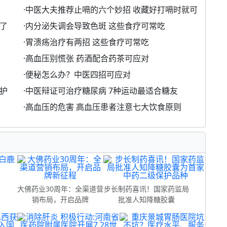
·
中医大夫推荐止嗝的六个妙招 收藏好打嗝时就可
了
·
内分泌失调会导致色斑 这些食疗可常吃
·
胃溃疡治疗有两招 这些食疗可常吃
·
高血压别慌张 药酒配合药茶可应对
·
便秘怎么办？中医四招可应对
护
·
中医辩证可治疗糖尿病 7种运动最适合糖友
·
高血压的危害 高血压患者注意七大饮食原则
制
大佛药业30周年：全渠道营
步长制药喜讯！国家药监局
销布局，开启品牌
批准人知降糖胶囊