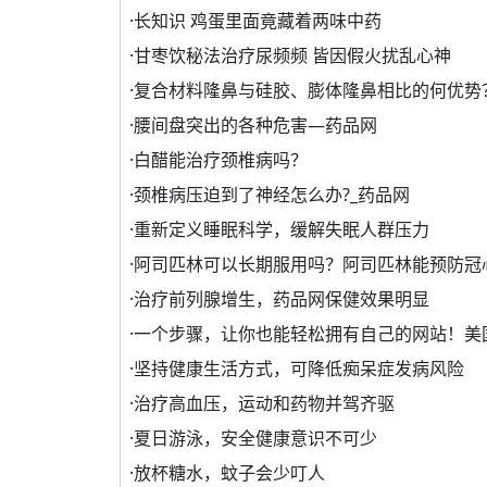
·
长知识 鸡蛋里面竟藏着两味中药
·
甘枣饮秘法治疗尿频频 皆因假火扰乱心神
·
复合材料隆鼻与硅胶、膨体隆鼻相比的何优势
·
腰间盘突出的各种危害—药品网
·
白醋能治疗颈椎病吗？
·
颈椎病压迫到了神经怎么办?_药品网
·
重新定义睡眠科学，缓解失眠人群压力
·
阿司匹林可以长期服用吗？阿司匹林能预防冠
·
治疗前列腺增生，药品网保健效果明显
·
一个步骤，让你也能轻松拥有自己的网站！美
·
坚持健康生活方式，可降低痴呆症发病风险
·
治疗高血压，运动和药物并驾齐驱
·
夏日游泳，安全健康意识不可少
·
放杯糖水，蚊子会少叮人