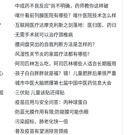
·
中成药不良反应“尚不明确，药师教你这样破
·
喀什看前列腺医院有哪些？喀什医院技术怎么样
？
·
互联网医疗达摩克利斯之剑落地：医归医、药归
·
无需手术就可以治疗颈椎病
·
腰间盘突出的自我判断方法是怎样的？
·
风湿性关节炎的家庭疗法都有哪些?
·
阿司匹林怎么吃，阿司匹林哪些人适合长期服用
心
·
孩子白白胖胖就是福？错！儿童肥胖后果很严重
·
城市中医大脑燃爆第七届中国中医药信息大会
国
·
三伏贴 儿童该贴还得贴
·
疫苗应用与安全问答：丙种球蛋白
·
防蓝光膜作用有限;防窥膜可能伤眼
·
污染超标，肺老化快一倍
·
普及疫苗有望消除宫颈癌