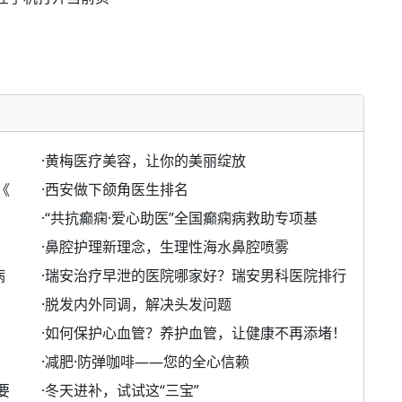
·
黄梅医疗美容，让你的美丽绽放
《
·
西安做下颌角医生排名
·
“共抗癫痫·爱心助医”全国癫痫病救助专项基
·
鼻腔护理新理念，生理性海水鼻腔喷雾
病
·
瑞安治疗早泄的医院哪家好？瑞安男科医院排行
·
脱发内外同调，解决头发问题
·
如何保护心血管？养护血管，让健康不再添堵！
·
减肥·防弹咖啡——您的全心信赖
要
·
冬天进补，试试这“三宝”