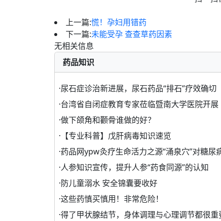
上一篇:
慌！孕妇用错药
下一篇:
未能受孕 查查草药因素
无相关信息
药品知识
·
尿石症诊治新进展，尿石药品“排石”疗效确切
·
台湾省自闭症教育专家莅临暨南大学医院开展
·
做下颌角和颧骨谁做的好？
·
【专业科普】戊肝病毒知识速览
·
药品网ypw灸疗生命活力之源“涌泉穴”对糖尿
·
人参知识宣传，提升人参“药食同源”的认知
·
防儿童溺水 安全锦囊要收好
·
这些药慎买慎用！非常危险！
·
得了甲状腺结节，身体调理与心理调节都很重