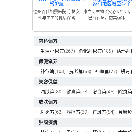
德州百佳妇婴医院 守护女
康立明生物长安心&#174;
性与宝宝的健康保驾
巴西获证，南美破冰
内科偏方
生活小秘方
(267)
消化系秘方
(185)
循环系
保健滋养
补气篇
(103)
抗老篇
(58)
补血篇
(77)
解毒
美容保健
润肤篇
(80)
健鼻篇
(28)
增白篇
(46)
除臭
皮肤偏方
斑秃方
(62)
痤疮方
(39)
雀斑方
(54)
荨麻
肿瘤疾病