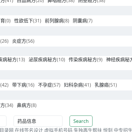
癌方
(41)
白血病方
(20)
鼻咽癌方
(38)
阴茎癌方
(38)
不育
(0)
性欲低下
(31)
前列腺病
(8)
阴囊病
(7)
方
(26)
炎症方
(56)
疾病秘方
(13)
泌尿疾病秘方
(10)
传染疾病秘方
(9)
神经疾病秘
病
(42)
带下病
(16)
不孕症
(57)
妇科杂病
(41)
乳腺癌
(51)
病方
(34)
鼻病方
(8)
Search
目录网
在线签名设计
虚拟手机号码
失独再生帮扶
悦刻
中专招