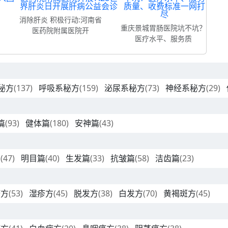
消除肝炎 积极行动:河南省
重庆景城胃肠医院坑不坑？
医药院附属医院开
医疗水平、服务质
秘方
(137)
呼吸系秘方
(159)
泌尿系秘方
(73)
神经系秘方
(29)
篇
(93)
健体篇
(180)
安神篇
(43)
篇
(47)
明目篇
(40)
生发篇
(33)
抗皱篇
(58)
洁齿篇
(23)
疹方
(53)
湿疹方
(45)
脱发方
(38)
白发方
(70)
黄褐斑方
(45)