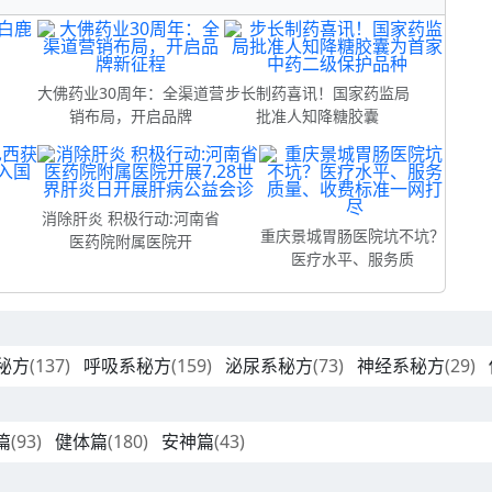
制
大佛药业30周年：全渠道营
步长制药喜讯！国家药监局
销布局，开启品牌
批准人知降糖胶囊
消除肝炎 积极行动:河南省
重庆景城胃肠医院坑不坑？
医药院附属医院开
医疗水平、服务质
秘方
(137)
呼吸系秘方
(159)
泌尿系秘方
(73)
神经系秘方
(29)
篇
(93)
健体篇
(180)
安神篇
(43)