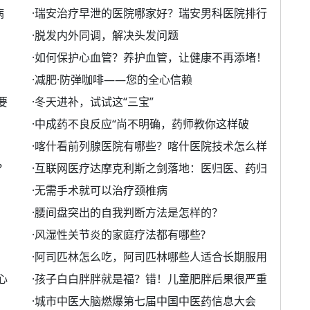
病
·
瑞安治疗早泄的医院哪家好？瑞安男科医院排行
·
脱发内外同调，解决头发问题
·
如何保护心血管？养护血管，让健康不再添堵！
·
减肥·防弹咖啡——您的全心信赖
要
·
冬天进补，试试这“三宝”
·
中成药不良反应“尚不明确，药师教你这样破
·
喀什看前列腺医院有哪些？喀什医院技术怎么样
？
·
互联网医疗达摩克利斯之剑落地：医归医、药归
·
无需手术就可以治疗颈椎病
·
腰间盘突出的自我判断方法是怎样的？
·
风湿性关节炎的家庭疗法都有哪些?
·
阿司匹林怎么吃，阿司匹林哪些人适合长期服用
心
·
孩子白白胖胖就是福？错！儿童肥胖后果很严重
·
城市中医大脑燃爆第七届中国中医药信息大会