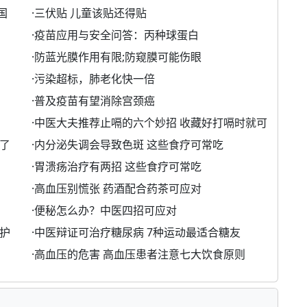
国
·
三伏贴 儿童该贴还得贴
·
疫苗应用与安全问答：丙种球蛋白
·
防蓝光膜作用有限;防窥膜可能伤眼
·
污染超标，肺老化快一倍
·
普及疫苗有望消除宫颈癌
·
中医大夫推荐止嗝的六个妙招 收藏好打嗝时就可
了
·
内分泌失调会导致色斑 这些食疗可常吃
·
胃溃疡治疗有两招 这些食疗可常吃
·
高血压别慌张 药酒配合药茶可应对
·
便秘怎么办？中医四招可应对
护
·
中医辩证可治疗糖尿病 7种运动最适合糖友
·
高血压的危害 高血压患者注意七大饮食原则