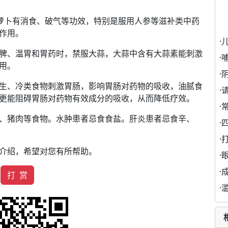
因萝卜有消食、破气等功效，特别是服用人参等滋补类中药
作用。
·
脾、温胃和胃药时，禁服大蒜，大蒜中含有大蒜素能刺激
·
用。
·
生、冷类食物刺激胃肠，影响胃肠对药物的吸收，油腻食
·
更能阻碍胃肠对药物有效成分的吸收，从而降低疗效。
·
、猪肉等食物。水肿患者忌食食盐。肝炎患者忌食辛、
·
·
介绍，希望对您有所帮助。
·
·
打 赏
·