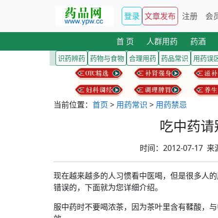
登录
文章发布
注册
会
首 页
人群用药
药酒
识药辨药
药物与食物
合理用药
药品常识
用药误
当前位置：
首页
>
用药常识
>
用药禁忌
吃中药请
时间：2012-07-1
现在越来越多的人习惯看中医喝，但是很多人的
错误的，下面就为您详细介绍。
服中药时不要喝浓茶，因为茶叶里含有鞣酸，与