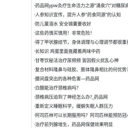
·
药品网ypw灸疗生命活力之源“涌泉穴”对糖尿
·
人参知识宣传，提升人参“药食同源”的认知
·
防儿童溺水 安全锦囊要收好
·
这些药慎买慎用！非常危险！
·
得了甲状腺结节，身体调理与心理调节都很重
·
长知识 鸡蛋里面竟藏着两味中药
·
甘枣饮秘法治疗尿频频 皆因假火扰乱心神
·
复合材料隆鼻与硅胶、膨体隆鼻相比的何优势
·
腰间盘突出的各种危害—药品网
·
白醋能治疗颈椎病吗？
·
颈椎病压迫到了神经怎么办?_药品网
·
重新定义睡眠科学，缓解失眠人群压力
·
阿司匹林可以长期服用吗？阿司匹林能预防冠
·
治疗前列腺增生，药品网保健效果明显