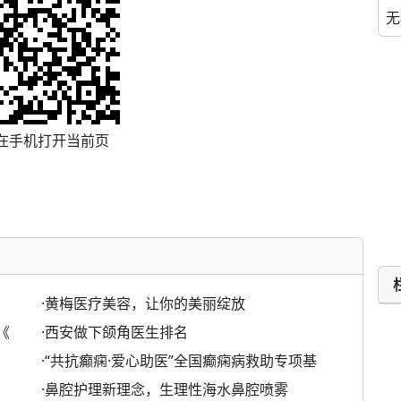
无
在手机打开当前页
·
黄梅医疗美容，让你的美丽绽放
《
·
西安做下颌角医生排名
·
“共抗癫痫·爱心助医”全国癫痫病救助专项基
·
鼻腔护理新理念，生理性海水鼻腔喷雾