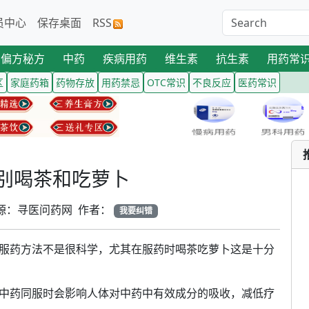
员中心
保存桌面
RSS
偏方秘方
中药
疾病用药
维生素
抗生素
用药常
区
家庭药箱
药物存放
用药禁忌
OTC常识
不良反应
医药常识
别喝茶和吃萝卜
7 来源：寻医问药网 作者：
我要纠错
服药方法不是很科学，尤其在服药时喝茶吃萝卜这是十分
中药同服时会影响人体对中药中有效成分的吸收，减低疗