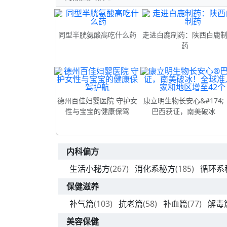
同型半胱氨酸高吃什么药
走进白鹿制药：陕西白鹿
药
德州百佳妇婴医院 守护女
康立明生物长安心&#174;
性与宝宝的健康保驾
巴西获证，南美破冰
内科偏方
生活小秘方
(267)
消化系秘方
(185)
循环系
保健滋养
补气篇
(103)
抗老篇
(58)
补血篇
(77)
解毒
美容保健