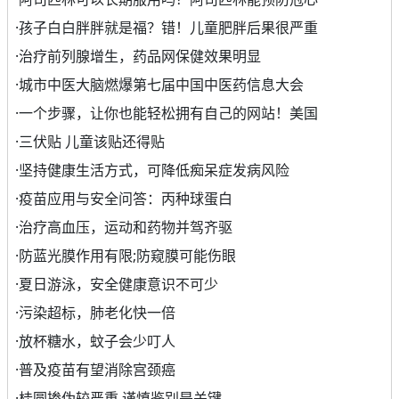
·
孩子白白胖胖就是福？错！儿童肥胖后果很严重
·
治疗前列腺增生，药品网保健效果明显
·
城市中医大脑燃爆第七届中国中医药信息大会
·
一个步骤，让你也能轻松拥有自己的网站！美国
·
三伏贴 儿童该贴还得贴
·
坚持健康生活方式，可降低痴呆症发病风险
·
疫苗应用与安全问答：丙种球蛋白
·
治疗高血压，运动和药物并驾齐驱
·
防蓝光膜作用有限;防窥膜可能伤眼
·
夏日游泳，安全健康意识不可少
·
污染超标，肺老化快一倍
·
放杯糖水，蚊子会少叮人
·
普及疫苗有望消除宫颈癌
·
桂圆掺伪较严重 谨慎鉴别是关键