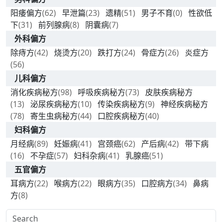
阳痿偏方
(62)
早泄篇
(23)
遗精
(51)
男子不育
(0)
性欲低
下
(31)
前列腺病
(8)
阴囊病
(7)
外科偏方
除痔方
(42)
烧烫方
(20)
跌打方
(24)
骨症方
(26)
炎症方
(56)
儿科偏方
消化疾病秘方
(98)
呼吸疾病秘方
(73)
皮肤疾病秘方
(13)
泌尿疾病秘方
(10)
传染疾病秘方
(9)
神经疾病秘方
(78)
寄生虫病秘方
(44)
口腔疾病秘方
(40)
妇科偏方
月经病
(89)
妊娠病
(41)
宫颈癌
(62)
产后病
(42)
带下病
(16)
不孕症
(57)
妇科杂病
(41)
乳腺癌
(51)
五官偏方
耳病方
(22)
喉病方
(22)
眼病方
(35)
口腔病方
(34)
鼻病
方
(8)