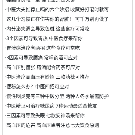
·
中医大夫推荐止嗝的六个妙招 收藏好打嗝时就可
·
这几个习惯正在伤害你的肾脏！ 可千万别再做了
·
内分泌失调会导致色斑 这些食疗可常吃
·
3个因素可导致胃热 中医食疗来帮你
·
胃溃疡治疗有两招 这些食疗可常吃
·
3因素可导致腰痛 常喝药酒可应对
·
高血压别慌张 药酒配合药茶可应对
·
中医治疗高血压有妙招 三款药枕可推荐
·
便秘怎么办？中医四招可应对
·
慢性咽炎竟有三种中医分型 两种人冬季最需防护
·
中医辩证可治疗糖尿病 7种运动最适合糖友
·
三因素可导致失眠 七款安神汤来帮你
·
高血压的危害 高血压患者注意七大饮食原则