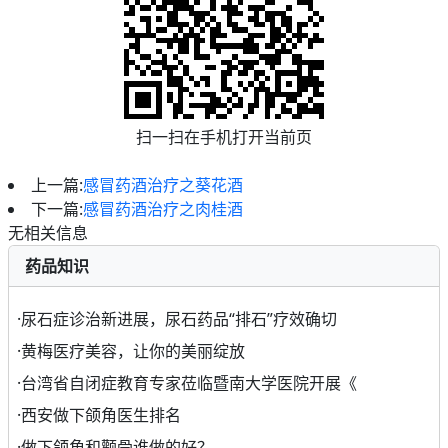
扫一扫在手机打开当前页
上一篇:
感冒药酒治疗之葵花酒
下一篇:
感冒药酒治疗之肉桂酒
无相关信息
药品知识
·
尿石症诊治新进展，尿石药品“排石”疗效确切
·
黄梅医疗美容，让你的美丽绽放
·
台湾省自闭症教育专家莅临暨南大学医院开展《
·
西安做下颌角医生排名
·
做下颌角和颧骨谁做的好？