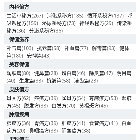
内科偏方
生活小秘方
(267)
消化系秘方
(185)
循环系秘方
(137)
呼
吸系秘方
(159)
泌尿系秘方
(73)
神经系秘方
(29)
传染系
秘方
(36)
分泌系秘方
(36)
保健滋养
补气篇
(103)
抗老篇
(58)
补血篇
(77)
解毒篇
(93)
健体
篇
(180)
安神篇
(43)
美容保健
润肤篇
(80)
健鼻篇
(28)
增白篇
(46)
除臭篇
(47)
明目篇
(40)
生发篇
(33)
抗皱篇
(58)
洁齿篇
(23)
皮肤偏方
斑秃方
(62)
痤疮方
(39)
雀斑方
(54)
荨麻疹方
(53)
湿疹
方
(45)
脱发方
(38)
白发方
(70)
黄褐斑方
(45)
肿瘤疾病
肺癌方
(36)
胃癌方
(39)
肝癌方
(41)
食管癌方
(41)
白血
病方
(20)
鼻咽癌方
(38)
阴茎癌方
(38)
男科偏方