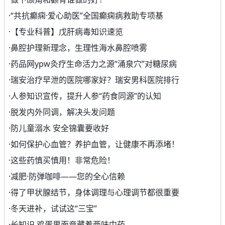
·
“共抗癫痫·爱心助医”全国癫痫病救助专项基
·
【专业科普】戊肝病毒知识速览
·
鼻腔护理新理念，生理性海水鼻腔喷雾
·
药品网ypw灸疗生命活力之源“涌泉穴”对糖尿病
·
瑞安治疗早泄的医院哪家好？瑞安男科医院排行
·
人参知识宣传，提升人参“药食同源”的认知
·
脱发内外同调，解决头发问题
·
防儿童溺水 安全锦囊要收好
·
如何保护心血管？养护血管，让健康不再添堵！
·
这些药慎买慎用！非常危险！
·
减肥·防弹咖啡——您的全心信赖
·
得了甲状腺结节，身体调理与心理调节都很重要
·
冬天进补，试试这“三宝”
·
长知识 鸡蛋里面竟藏着两味中药