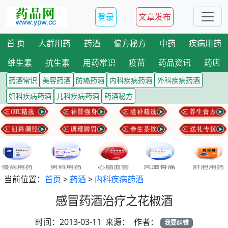
登录
文章发布
首 页
人群用药
药酒
偏方秘方
中药
疾病用药
维生素
抗生素
用药常识
疫苗
药品资讯
药店
药酒常识
美容药酒
防癌药酒
内科疾病药酒
外科疾病药酒
妇科疾病药酒
儿科疾病药酒
药酒秘方
当前位置：
首页
>
药酒
>
内科疾病药酒
感冒药酒治疗之花椒酒
时间：2013-03-11 来源： 作者：
我要纠错