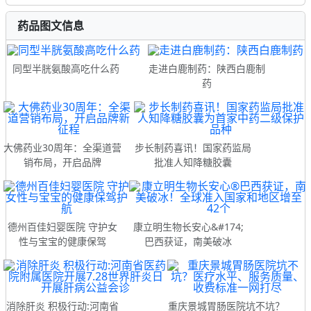
药品图文信息
同型半胱氨酸高吃什么药
走进白鹿制药：陕西白鹿制
药
大佛药业30周年：全渠道营
步长制药喜讯！国家药监局
销布局，开启品牌
批准人知降糖胶囊
德州百佳妇婴医院 守护女
康立明生物长安心&#174;
性与宝宝的健康保驾
巴西获证，南美破冰
消除肝炎 积极行动:河南省
重庆景城胃肠医院坑不坑？