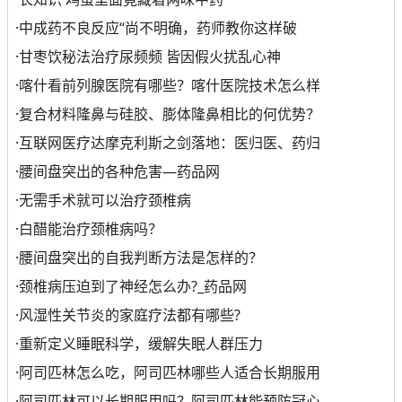
·
中成药不良反应“尚不明确，药师教你这样破
·
甘枣饮秘法治疗尿频频 皆因假火扰乱心神
·
喀什看前列腺医院有哪些？喀什医院技术怎么样
·
复合材料隆鼻与硅胶、膨体隆鼻相比的何优势？
·
互联网医疗达摩克利斯之剑落地：医归医、药归
·
腰间盘突出的各种危害—药品网
·
无需手术就可以治疗颈椎病
·
白醋能治疗颈椎病吗？
·
腰间盘突出的自我判断方法是怎样的？
·
颈椎病压迫到了神经怎么办?_药品网
·
风湿性关节炎的家庭疗法都有哪些?
·
重新定义睡眠科学，缓解失眠人群压力
·
阿司匹林怎么吃，阿司匹林哪些人适合长期服用
·
阿司匹林可以长期服用吗？阿司匹林能预防冠心