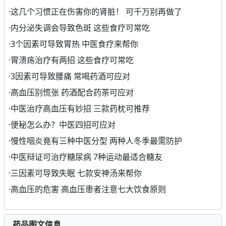
·
这几个习惯正在伤害你的肾脏！ 可千万别再做了
·
内分泌失调会导致色斑 这些食疗可常吃
·
3个因素可导致胃热 中医食疗来帮你
·
胃溃疡治疗有两招 这些食疗可常吃
·
3因素可导致腰痛 常喝药酒可应对
·
高血压别慌张 药酒配合药茶可应对
·
中医治疗高血压有妙招 三款药枕可推荐
·
便秘怎么办？中医四招可应对
·
慢性咽炎竟有三种中医分型 两种人冬季最需防护
·
中医辩证可治疗糖尿病 7种运动最适合糖友
·
三因素可导致失眠 七款安神汤来帮你
·
高血压的危害 高血压患者注意七大饮食原则
药品图文信息