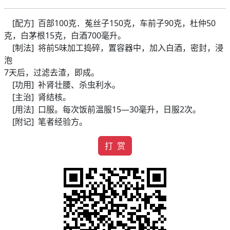
[配方] 百部100克．菟丝子150克，车前子90克，杜仲50
克，白茅根15克，白酒700毫升。
[制法] 将前5味加工捣碎，置容器中，加入白酒，密封，浸
泡
7天后，过滤去渣，即成。
[功用] 补肾壮腰、杀虫利水。
[主治] 肾结核。
[用法] 口服。每次饭前温服15—30毫升，日服2次。
[附记] 笔者经验方。
打 赏