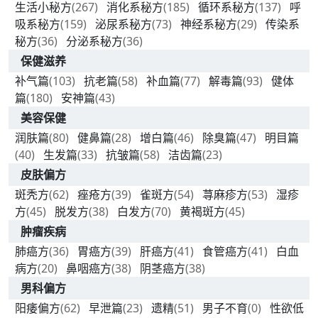
生活小秘方
(267)
消化系秘方
(185)
循环系秘方
(137)
呼
吸系秘方
(159)
泌尿系秘方
(73)
神经系秘方
(29)
传染系
秘方
(36)
分泌系秘方
(36)
保健滋养
补气篇
(103)
抗老篇
(58)
补血篇
(77)
解毒篇
(93)
健体
篇
(180)
安神篇
(43)
美容保健
润肤篇
(80)
健鼻篇
(28)
增白篇
(46)
除臭篇
(47)
明目篇
(40)
生发篇
(33)
抗皱篇
(58)
洁齿篇
(23)
皮肤偏方
斑秃方
(62)
痤疮方
(39)
雀斑方
(54)
荨麻疹方
(53)
湿疹
方
(45)
脱发方
(38)
白发方
(70)
黄褐斑方
(45)
肿瘤疾病
肺癌方
(36)
胃癌方
(39)
肝癌方
(41)
食管癌方
(41)
白血
病方
(20)
鼻咽癌方
(38)
阴茎癌方
(38)
男科偏方
阳痿偏方
(62)
早泄篇
(23)
遗精
(51)
男子不育
(0)
性欲低