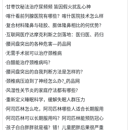
·
甘枣饮秘法治疗尿频频 皆因假火扰乱心神
·
喀什看前列腺医院有哪些？喀什医院技术怎么样
·
复合材料隆鼻与硅胶、膨体隆鼻相比的何优势？
·
互联网医疗达摩克利斯之剑落地：医归医、药归
·
腰间盘突出的各种危害—药品网
·
无需手术就可以治疗颈椎病
·
白醋能治疗颈椎病吗？
·
腰间盘突出的自我判断方法是怎样的？
·
颈椎病压迫到了神经怎么办?_药品网
·
风湿性关节炎的家庭疗法都有哪些?
·
重新定义睡眠科学，缓解失眠人群压力
·
阿司匹林怎么吃，阿司匹林哪些人适合长期服用
·
阿司匹林可以长期服用吗？阿司匹林能预防冠心
·
孩子白白胖胖就是福？错！儿童肥胖后果很严重