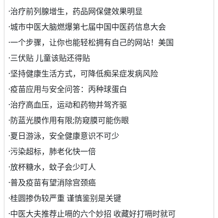
·
治疗前列腺增生，药品网保健效果明显
·
城市中医大脑燃爆第七届中国中医药信息大会
·
一个步骤，让你也能轻松拥有自己的网站！美国
·
三伏贴 儿童该贴还得贴
·
坚持健康生活方式，可降低痴呆症发病风险
·
疫苗应用与安全问答：丙种球蛋白
·
治疗高血压，运动和药物并驾齐驱
·
防蓝光膜作用有限;防窥膜可能伤眼
·
夏日游泳，安全健康意识不可少
·
污染超标，肺老化快一倍
·
放杯糖水，蚊子会少叮人
·
普及疫苗有望消除宫颈癌
·
桂圆掺伪较严重 谨慎鉴别是关键
·
中医大夫推荐止嗝的六个妙招 收藏好打嗝时就可