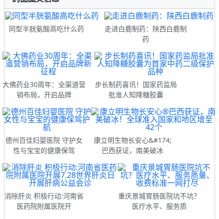
同型半胱氨酸高吃什么药
走进白鹿制药：陕西白鹿制
药
大佛药业30周年：全渠道营
步长制药喜讯！国家药监局
销布局，开启品牌
批准人知降糖胶囊
德州百佳妇婴医院 守护女
康立明生物长安心&#174;
性与宝宝的健康保驾
巴西获证，南美破冰
消除肝炎 积极行动:河南省
重庆景城胃肠医院坑不坑？
医药院附属医院开
医疗水平、服务质