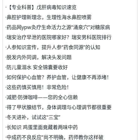
·
【专业科普】戊肝病毒知识速览
·
鼻腔护理新理念，生理性海水鼻腔喷雾
·
药品网ypw灸疗生命活力之源“涌泉穴”对糖尿病
·
瑞安治疗早泄的医院哪家好？瑞安男科医院排行
·
人参知识宣传，提升人参“药食同源”的认知
·
脱发内外同调，解决头发问题
·
防儿童溺水 安全锦囊要收好
·
如何保护心血管？养护血管，让健康不再添堵！
·
这些药慎买慎用！非常危险！
·
减肥·防弹咖啡——您的全心信赖
·
得了甲状腺结节，身体调理与心理调节都很重要
·
冬天进补，试试这“三宝”
·
长知识 鸡蛋里面竟藏着两味中药
·
中成药不良反应“尚不明确，药师教你这样破