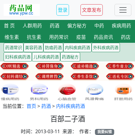
登录
文章发布
首 页
人群用药
药酒
偏方秘方
中药
疾病用药
维生素
抗生素
用药常识
疫苗
药品资讯
药店
药酒常识
美容药酒
防癌药酒
内科疾病药酒
外科疾病药酒
妇科疾病药酒
儿科疾病药酒
药酒秘方
当前位置：
首页
>
药酒
>
内科疾病药酒
百部二子酒
时间：2013-03-11 来源： 作者：
我要纠错