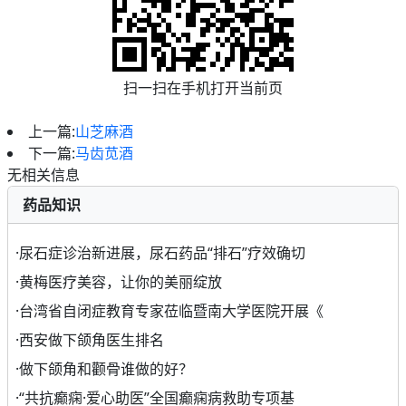
扫一扫在手机打开当前页
上一篇:
山芝麻酒
下一篇:
马齿苋酒
无相关信息
药品知识
·
尿石症诊治新进展，尿石药品“排石”疗效确切
·
黄梅医疗美容，让你的美丽绽放
·
台湾省自闭症教育专家莅临暨南大学医院开展《
·
西安做下颌角医生排名
·
做下颌角和颧骨谁做的好？
·
“共抗癫痫·爱心助医”全国癫痫病救助专项基