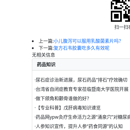
扫一扫
上一篇:
小儿腹泻可以服用乳酸菌素片吗？
下一篇:
复方石韦胶囊吃多久有效呢
无相关信息
药品知识
·
尿石症诊治新进展，尿石药品“排石”疗效确切
·
台湾省自闭症教育专家莅临暨南大学医院开展
·
做下颌角和颧骨谁做的好？
·
【专业科普】戊肝病毒知识速览
·
药品网ypw灸疗生命活力之源“涌泉穴”对糖尿
·
人参知识宣传，提升人参“药食同源”的认知