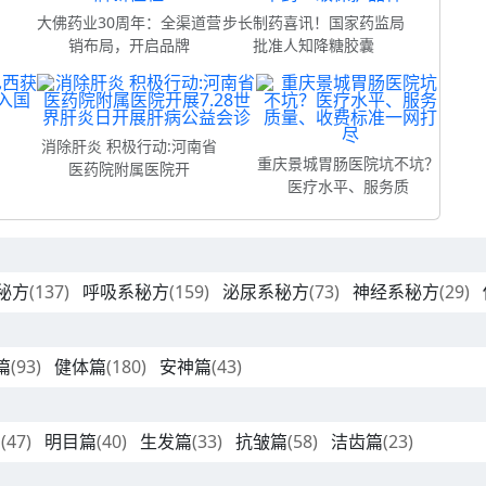
制
大佛药业30周年：全渠道营
步长制药喜讯！国家药监局
销布局，开启品牌
批准人知降糖胶囊
消除肝炎 积极行动:河南省
重庆景城胃肠医院坑不坑？
医药院附属医院开
医疗水平、服务质
秘方
(137)
呼吸系秘方
(159)
泌尿系秘方
(73)
神经系秘方
(29)
篇
(93)
健体篇
(180)
安神篇
(43)
篇
(47)
明目篇
(40)
生发篇
(33)
抗皱篇
(58)
洁齿篇
(23)