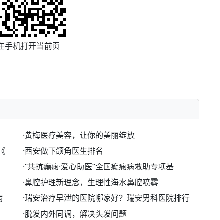
在手机打开当前页
·
黄梅医疗美容，让你的美丽绽放
《
·
西安做下颌角医生排名
·
“共抗癫痫·爱心助医”全国癫痫病救助专项基
·
鼻腔护理新理念，生理性海水鼻腔喷雾
病
·
瑞安治疗早泄的医院哪家好？瑞安男科医院排行
·
脱发内外同调，解决头发问题