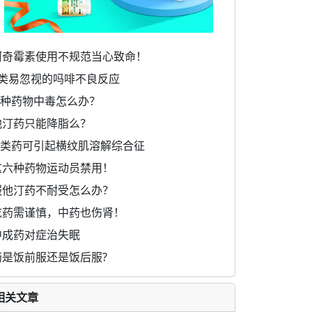
阿奇霉素使用不规范当心致命！
4类易忽视的吗啡不良反应
6 种药物中毒怎么办？
他汀药只能降脂么？
7 类药可引起横纹肌溶解综合征
这六种药物运动员禁用！
服他汀药不耐受怎么办？
吃药需谨慎，中药也伤肾！
中成药对症治失眠
药是饭前服还是饭后服?
相关文章