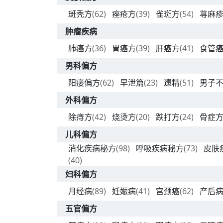
斑秃方
(62)
痤疮方
(39)
雀斑方
(54)
荨麻
肿瘤疾病
肺癌方
(36)
胃癌方
(39)
肝癌方
(41)
食管
男科偏方
阳痿偏方
(62)
早泄篇
(23)
遗精
(51)
男子
外科偏方
除痔方
(42)
烧烫方
(20)
跌打方
(24)
骨症
儿科偏方
消化疾病秘方
(98)
呼吸疾病秘方
(73)
皮肤
(40)
妇科偏方
月经病
(89)
妊娠病
(41)
宫颈癌
(62)
产后
五官偏方