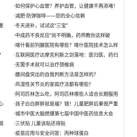
·
如何保护心血管？养护血管，让健康不再添堵！
·
减肥·防弹咖啡——您的全心信赖
要
·
冬天进补，试试这“三宝”
·
中成药不良反应“尚不明确，药师教你这样破
·
喀什看前列腺医院有哪些？喀什医院技术怎么样
？
·
互联网医疗达摩克利斯之剑落地：医归医、药归
·
无需手术就可以治疗颈椎病
·
腰间盘突出的自我判断方法是怎样的？
·
风湿性关节炎的家庭疗法都有哪些?
·
阿司匹林怎么吃，阿司匹林哪些人适合长期服用
心
·
孩子白白胖胖就是福？错！儿童肥胖后果很严重
·
城市中医大脑燃爆第七届中国中医药信息大会
国
·
三伏贴 儿童该贴还得贴
·
疫苗应用与安全问答：丙种球蛋白