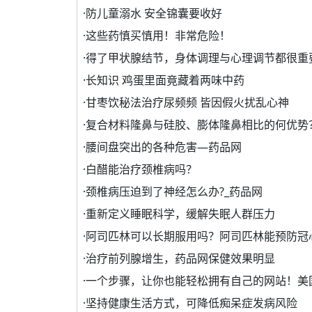
·
防儿童溺水 安全锦囊要收好
·
这些药慎买慎用！非常危险！
·
得了甲状腺结节，身体调理与心理调节都很重
·
长知识 鸡蛋里面竟藏着两味中药
·
甘枣饮秘法治疗尿频频 皆因假火扰乱心神
·
复合材料隆鼻与硅胶、膨体隆鼻相比的何优势
·
腰间盘突出的各种危害—药品网
·
白醋能治疗颈椎病吗？
·
颈椎病压迫到了神经怎么办?_药品网
·
重新定义睡眠科学，缓解失眠人群压力
·
阿司匹林可以长期服用吗？阿司匹林能预防冠
·
治疗前列腺增生，药品网保健效果明显
·
一个步骤，让你也能轻松拥有自己的网站！美
·
坚持健康生活方式，可降低痴呆症发病风险