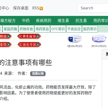
员中心
保存桌面
RSS
偏方秘方
中药
疾病用药
维生素
抗生素
用药常
区
家庭药箱
药物存放
用药禁忌
OTC常识
不良反应
医药常识
的注意事项有哪些
-24 来源： 作者：
我要纠错
风活血，化瘀止痛的功效。药物能否发挥最大疗效，除了
影响因素。为了使患者使用药物是能更好的发挥药物疗
介绍。