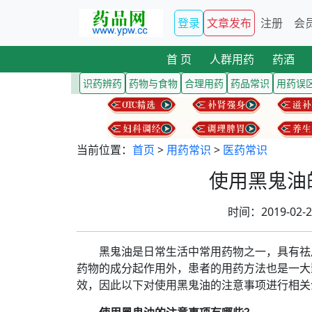
登录
文章发布
注册
会
首 页
人群用药
药酒
识药辨药
药物与食物
合理用药
药品常识
用药误
当前位置：
首页
>
用药常识
>
医药常识
使用黑鬼油
时间：2019-02
黑鬼油是日常生活中常用药物之一，具有祛
药物的成分起作用外，患者的用药
方法也是一大
效，因此以下对使用黑鬼油的注意事项进行相关