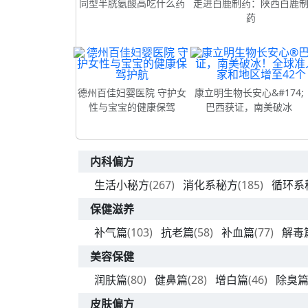
同型半胱氨酸高吃什么药
走进白鹿制药：陕西白鹿
药
德州百佳妇婴医院 守护女
康立明生物长安心&#174;
性与宝宝的健康保驾
巴西获证，南美破冰
内科偏方
生活小秘方
(267)
消化系秘方
(185)
循环系
保健滋养
补气篇
(103)
抗老篇
(58)
补血篇
(77)
解毒
美容保健
润肤篇
(80)
健鼻篇
(28)
增白篇
(46)
除臭
皮肤偏方