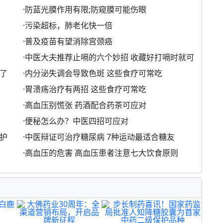
·
防蓝光膜作用有限;防窥膜可能伤眼
·
污染超标，肺老化快一倍
·
普及疫苗有望消除宫颈癌
·
中医大夫推荐止嗝的六个妙招 收藏好打嗝时就可
了
·
内分泌失调会导致色斑 这些食疗可常吃
·
胃溃疡治疗有两招 这些食疗可常吃
·
高血压别慌张 药酒配合药茶可应对
·
便秘怎么办？中医四招可应对
护
·
中医辩证可治疗糖尿病 7种运动最适合糖友
·
高血压的危害 高血压患者注意七大饮食原则