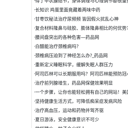
·
得了甲状腺结节，身体调理与心理调节都很重
·
长知识 鸡蛋里面竟藏着两味中药
·
甘枣饮秘法治疗尿频频 皆因假火扰乱心神
·
复合材料隆鼻与硅胶、膨体隆鼻相比的何优势
·
腰间盘突出的各种危害—药品网
·
白醋能治疗颈椎病吗？
·
颈椎病压迫到了神经怎么办?_药品网
·
重新定义睡眠科学，缓解失眠人群压力
·
阿司匹林可以长期服用吗？阿司匹林能预防冠
·
治疗前列腺增生，药品网保健效果明显
·
一个步骤，让你也能轻松拥有自己的网站！美
·
坚持健康生活方式，可降低痴呆症发病风险
·
治疗高血压，运动和药物并驾齐驱
·
夏日游泳，安全健康意识不可少