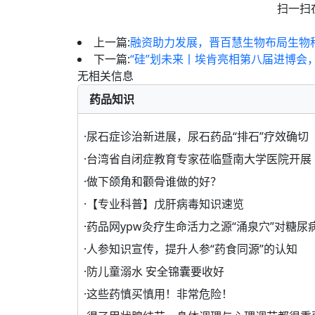
扫一扫
上一篇:
融资助力发展，晋百慧生物布局生物
下一篇:
“硅”划未来丨埃肯亮相第八届进博会
无相关信息
药品知识
·
尿石症诊治新进展，尿石药品“排石”疗效确切
·
台湾省自闭症教育专家莅临暨南大学医院开展
·
做下颌角和颧骨谁做的好？
·
【专业科普】戊肝病毒知识速览
·
药品网ypw灸疗生命活力之源“涌泉穴”对糖尿
·
人参知识宣传，提升人参“药食同源”的认知
·
防儿童溺水 安全锦囊要收好
·
这些药慎买慎用！非常危险！