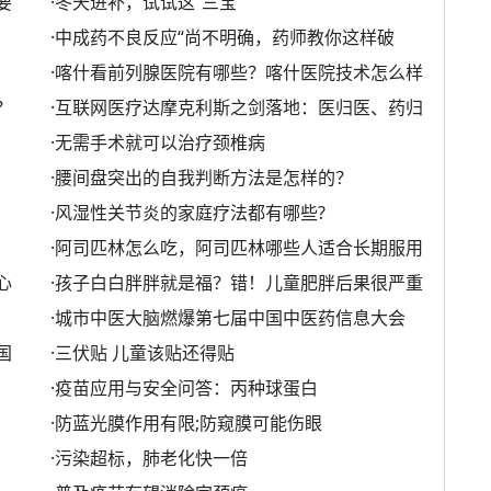
要
·
冬天进补，试试这“三宝”
·
中成药不良反应“尚不明确，药师教你这样破
·
喀什看前列腺医院有哪些？喀什医院技术怎么样
？
·
互联网医疗达摩克利斯之剑落地：医归医、药归
·
无需手术就可以治疗颈椎病
·
腰间盘突出的自我判断方法是怎样的？
·
风湿性关节炎的家庭疗法都有哪些?
·
阿司匹林怎么吃，阿司匹林哪些人适合长期服用
心
·
孩子白白胖胖就是福？错！儿童肥胖后果很严重
·
城市中医大脑燃爆第七届中国中医药信息大会
国
·
三伏贴 儿童该贴还得贴
·
疫苗应用与安全问答：丙种球蛋白
·
防蓝光膜作用有限;防窥膜可能伤眼
·
污染超标，肺老化快一倍