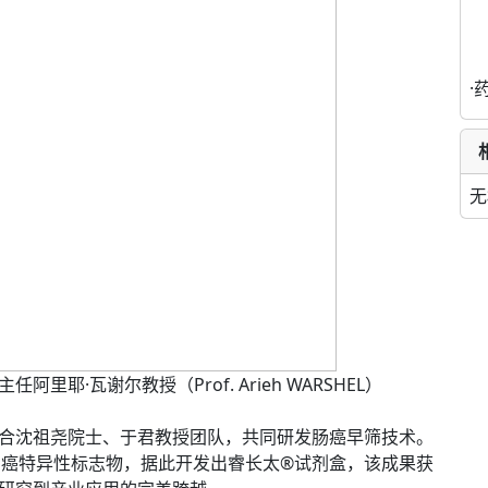
·
无
·瓦谢尔教授（Prof. Arieh WARSHEL）
合沈祖尧院士、于君教授团队，共同研发肠癌早筛技术。
结直肠癌特异性标志物，据此开发出睿长太®试剂盒，该成果获