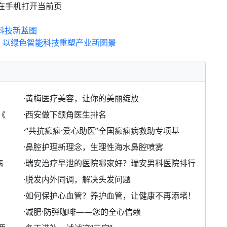
在手机打开当前页
科技新蓝图
，以绿色智能科技重塑产业新图景
·
黄梅医疗美容，让你的美丽绽放
《
·
西安做下颌角医生排名
·
“共抗癫痫·爱心助医”全国癫痫病救助专项基
·
鼻腔护理新理念，生理性海水鼻腔喷雾
病
·
瑞安治疗早泄的医院哪家好？瑞安男科医院排行
·
脱发内外同调，解决头发问题
·
如何保护心血管？养护血管，让健康不再添堵！
·
减肥·防弹咖啡——您的全心信赖