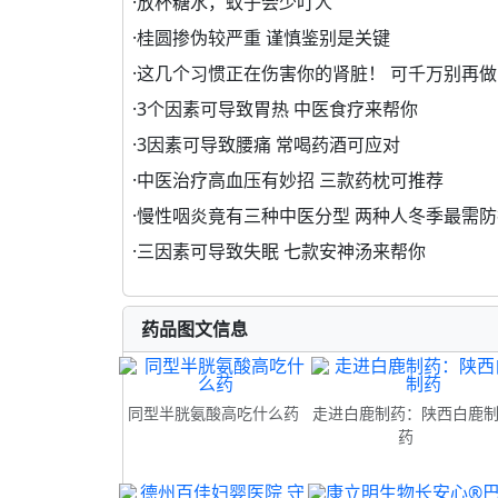
·
放杯糖水，蚊子会少叮人
·
桂圆掺伪较严重 谨慎鉴别是关键
·
这几个习惯正在伤害你的肾脏！ 可千万别再做
·
3个因素可导致胃热 中医食疗来帮你
·
3因素可导致腰痛 常喝药酒可应对
·
中医治疗高血压有妙招 三款药枕可推荐
·
慢性咽炎竟有三种中医分型 两种人冬季最需防
·
三因素可导致失眠 七款安神汤来帮你
药品图文信息
同型半胱氨酸高吃什么药
走进白鹿制药：陕西白鹿
药