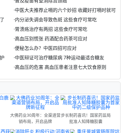
·
普及疫苗有望消除宫颈癌
·
中医大夫推荐止嗝的六个妙招 收藏好打嗝时就可
了
·
内分泌失调会导致色斑 这些食疗可常吃
·
胃溃疡治疗有两招 这些食疗可常吃
·
高血压别慌张 药酒配合药茶可应对
·
便秘怎么办？中医四招可应对
护
·
中医辩证可治疗糖尿病 7种运动最适合糖友
·
高血压的危害 高血压患者注意七大饮食原则
制
大佛药业30周年：全渠道营
步长制药喜讯！国家药监局
销布局，开启品牌
批准人知降糖胶囊