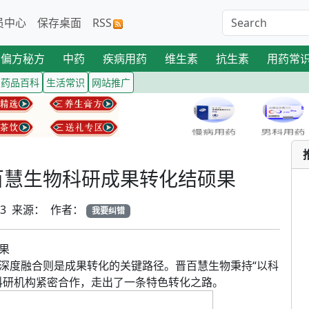
员中心
保存桌面
RSS
偏方秘方
中药
疾病用药
维生素
抗生素
用药常
药品百科
生活常识
网站推广
百慧生物科研成果转化结硕果
-13 来源： 作者：
我要纠错
果
深度融合则是成果转化的关键路径。晋百慧生物秉持“以科
科研机构紧密合作，走出了一条特色转化之路。