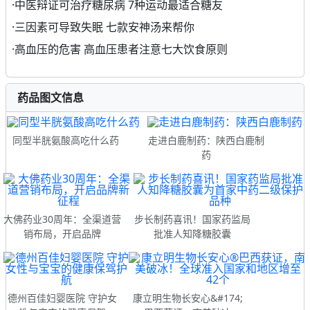
·
中医辩证可治疗糖尿病 7种运动最适合糖友
·
三因素可导致失眠 七款安神汤来帮你
·
高血压的危害 高血压患者注意七大饮食原则
药品图文信息
同型半胱氨酸高吃什么药
走进白鹿制药：陕西白鹿制
药
大佛药业30周年：全渠道营
步长制药喜讯！国家药监局
销布局，开启品牌
批准人知降糖胶囊
德州百佳妇婴医院 守护女
康立明生物长安心&#174;