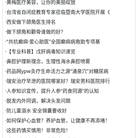
·
黄梅医疗美容，让你的美丽绽放
·
台湾省自闭症教育专家莅临暨南大学医院开展《
·
西安做下颌角医生排名
·
做下颌角和颧骨谁做的好？
·
“共抗癫痫·爱心助医”全国癫痫病救助专项基
·
【专业科普】戊肝病毒知识速览
·
鼻腔护理新理念，生理性海水鼻腔喷雾
·
药品网ypw灸疗生命活力之源“涌泉穴”对糖尿病
·
瑞安治疗早泄的医院哪家好？瑞安男科医院排行
·
人参知识宣传，提升人参“药食同源”的认知
·
脱发内外同调，解决头发问题
·
防儿童溺水 安全锦囊要收好
·
如何保护心血管？养护血管，让健康不再添堵！
·
这些药慎买慎用！非常危险！