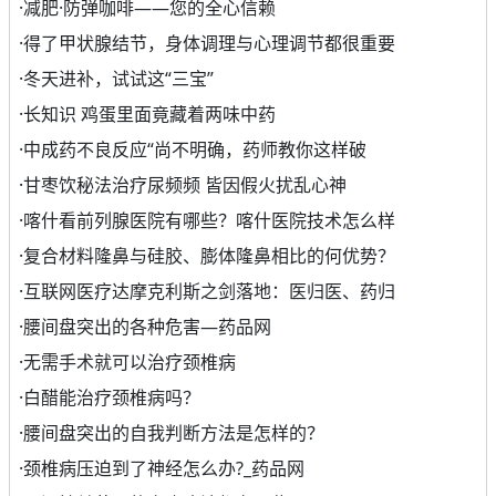
·
减肥·防弹咖啡——您的全心信赖
·
得了甲状腺结节，身体调理与心理调节都很重要
·
冬天进补，试试这“三宝”
·
长知识 鸡蛋里面竟藏着两味中药
·
中成药不良反应“尚不明确，药师教你这样破
·
甘枣饮秘法治疗尿频频 皆因假火扰乱心神
·
喀什看前列腺医院有哪些？喀什医院技术怎么样
·
复合材料隆鼻与硅胶、膨体隆鼻相比的何优势？
·
互联网医疗达摩克利斯之剑落地：医归医、药归
·
腰间盘突出的各种危害—药品网
·
无需手术就可以治疗颈椎病
·
白醋能治疗颈椎病吗？
·
腰间盘突出的自我判断方法是怎样的？
·
颈椎病压迫到了神经怎么办?_药品网