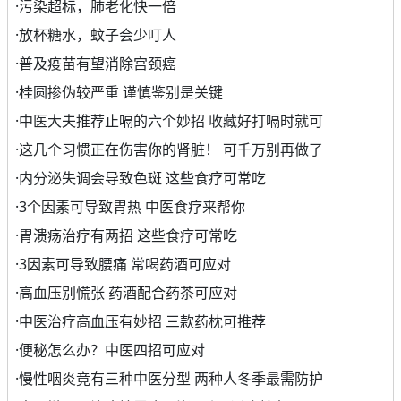
·
污染超标，肺老化快一倍
·
放杯糖水，蚊子会少叮人
·
普及疫苗有望消除宫颈癌
·
桂圆掺伪较严重 谨慎鉴别是关键
·
中医大夫推荐止嗝的六个妙招 收藏好打嗝时就可
·
这几个习惯正在伤害你的肾脏！ 可千万别再做了
·
内分泌失调会导致色斑 这些食疗可常吃
·
3个因素可导致胃热 中医食疗来帮你
·
胃溃疡治疗有两招 这些食疗可常吃
·
3因素可导致腰痛 常喝药酒可应对
·
高血压别慌张 药酒配合药茶可应对
·
中医治疗高血压有妙招 三款药枕可推荐
·
便秘怎么办？中医四招可应对
·
慢性咽炎竟有三种中医分型 两种人冬季最需防护