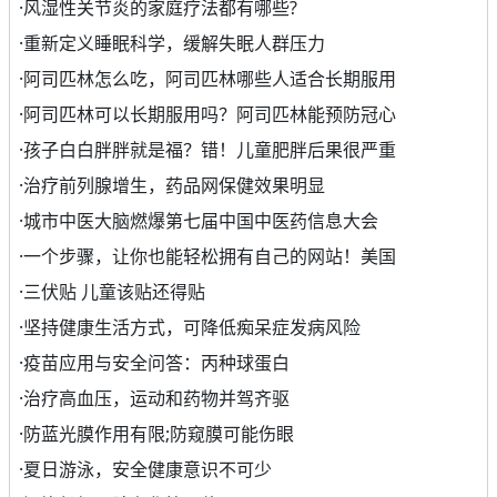
·
风湿性关节炎的家庭疗法都有哪些?
·
重新定义睡眠科学，缓解失眠人群压力
·
阿司匹林怎么吃，阿司匹林哪些人适合长期服用
·
阿司匹林可以长期服用吗？阿司匹林能预防冠心
·
孩子白白胖胖就是福？错！儿童肥胖后果很严重
·
治疗前列腺增生，药品网保健效果明显
·
城市中医大脑燃爆第七届中国中医药信息大会
·
一个步骤，让你也能轻松拥有自己的网站！美国
·
三伏贴 儿童该贴还得贴
·
坚持健康生活方式，可降低痴呆症发病风险
·
疫苗应用与安全问答：丙种球蛋白
·
治疗高血压，运动和药物并驾齐驱
·
防蓝光膜作用有限;防窥膜可能伤眼
·
夏日游泳，安全健康意识不可少