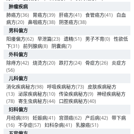
肿瘤疾病
肺癌方
(36)
胃癌方
(39)
肝癌方
(41)
食管癌方
(41)
白血
病方
(20)
鼻咽癌方
(38)
阴茎癌方
(38)
男科偏方
阳痿偏方
(62)
早泄篇
(23)
遗精
(51)
男子不育
(0)
性欲低
下
(31)
前列腺病
(8)
阴囊病
(7)
外科偏方
除痔方
(42)
烧烫方
(20)
跌打方
(24)
骨症方
(26)
炎症方
(56)
儿科偏方
消化疾病秘方
(98)
呼吸疾病秘方
(73)
皮肤疾病秘方
(13)
泌尿疾病秘方
(10)
传染疾病秘方
(9)
神经疾病秘方
(78)
寄生虫病秘方
(44)
口腔疾病秘方
(40)
妇科偏方
月经病
(89)
妊娠病
(41)
宫颈癌
(62)
产后病
(42)
带下病
(16)
不孕症
(57)
妇科杂病
(41)
乳腺癌
(51)
五官偏方