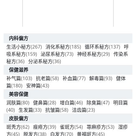
内科偏方
生活小秘方
(267)
消化系秘方
(185)
循环系秘方
(137)
呼
吸系秘方
(159)
泌尿系秘方
(73)
神经系秘方
(29)
传染系
秘方
(36)
分泌系秘方
(36)
保健滋养
补气篇
(103)
抗老篇
(58)
补血篇
(77)
解毒篇
(93)
健体
篇
(180)
安神篇
(43)
美容保健
润肤篇
(80)
健鼻篇
(28)
增白篇
(46)
除臭篇
(47)
明目篇
(40)
生发篇
(33)
抗皱篇
(58)
洁齿篇
(23)
皮肤偏方
斑秃方
(62)
痤疮方
(39)
雀斑方
(54)
荨麻疹方
(53)
湿疹
方
(45)
脱发方
(38)
白发方
(70)
黄褐斑方
(45)