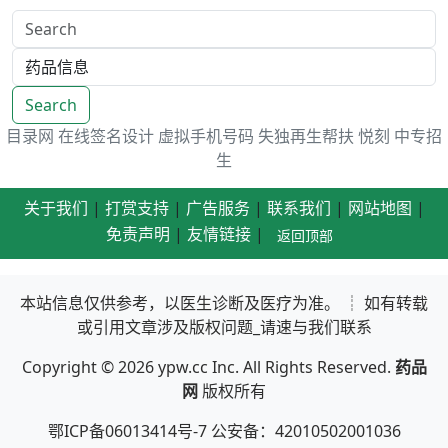
Search
目录网
在线签名设计
虚拟手机号码
失独再生帮扶
悦刻
中专招
生
关于我们
|
打赏支持
|
广告服务
|
联系我们
|
网站地图
|
免责声明
|
友情链接
|
返回顶部
本站信息仅供参考，以医生诊断及医疗为准。 ┊ 如有转载
或引用文章涉及版权问题_请速与我们联系
Copyright © 2026
ypw.cc
Inc. All Rights Reserved.
药品
网
版权所有
鄂ICP备06013414号-7 公安备：42010502001036