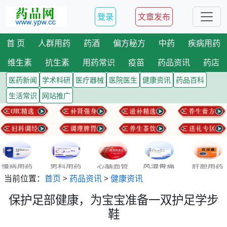
登录
文章发布
首 页
人群用药
药酒
偏方秘方
中药
疾病用药
维生素
抗生素
用药常识
疫苗
药品资讯
药店
医药新闻
学术科研
医疗器械
医院医生
健康资讯
药品百科
生活常识
网站推广
当前位置：
首页
>
药品资讯
>
健康资讯
保护足部健康，为宝宝准备一双护足学步
鞋