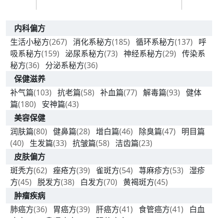
内科偏方
生活小秘方
(267)
消化系秘方
(185)
循环系秘方
(137)
呼
吸系秘方
(159)
泌尿系秘方
(73)
神经系秘方
(29)
传染系
秘方
(36)
分泌系秘方
(36)
保健滋养
补气篇
(103)
抗老篇
(58)
补血篇
(77)
解毒篇
(93)
健体
篇
(180)
安神篇
(43)
美容保健
润肤篇
(80)
健鼻篇
(28)
增白篇
(46)
除臭篇
(47)
明目篇
(40)
生发篇
(33)
抗皱篇
(58)
洁齿篇
(23)
皮肤偏方
斑秃方
(62)
痤疮方
(39)
雀斑方
(54)
荨麻疹方
(53)
湿疹
方
(45)
脱发方
(38)
白发方
(70)
黄褐斑方
(45)
肿瘤疾病
肺癌方
(36)
胃癌方
(39)
肝癌方
(41)
食管癌方
(41)
白血