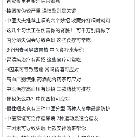
·
普及疫苗有望消除宫颈癌
·
桂圆掺伪较严重 谨慎鉴别是关键
·
中医大夫推荐止嗝的六个妙招 收藏好打嗝时就可
·
这几个习惯正在伤害你的肾脏！ 可千万别再做了
·
内分泌失调会导致色斑 这些食疗可常吃
·
3个因素可导致胃热 中医食疗来帮你
·
胃溃疡治疗有两招 这些食疗可常吃
·
3因素可导致腰痛 常喝药酒可应对
·
高血压别慌张 药酒配合药茶可应对
·
中医治疗高血压有妙招 三款药枕可推荐
·
便秘怎么办？中医四招可应对
·
慢性咽炎竟有三种中医分型 两种人冬季最需防护
·
中医辩证可治疗糖尿病 7种运动最适合糖友
·
三因素可导致失眠 七款安神汤来帮你