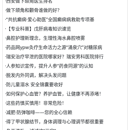
·
西安做下颌角医生排名
·
做下颌角和颧骨谁做的好？
·
“共抗癫痫·爱心助医”全国癫痫病救助专项基
·
【专业科普】戊肝病毒知识速览
·
鼻腔护理新理念，生理性海水鼻腔喷雾
·
药品网ypw灸疗生命活力之源“涌泉穴”对糖尿病
·
瑞安治疗早泄的医院哪家好？瑞安男科医院排行
·
人参知识宣传，提升人参“药食同源”的认知
·
脱发内外同调，解决头发问题
·
防儿童溺水 安全锦囊要收好
·
如何保护心血管？养护血管，让健康不再添堵！
·
这些药慎买慎用！非常危险！
·
减肥·防弹咖啡——您的全心信赖
·
得了甲状腺结节，身体调理与心理调节都很重要