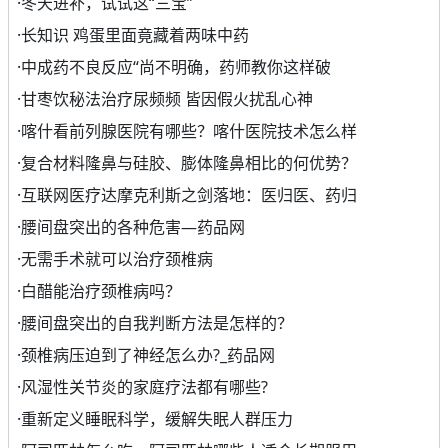
·
冬天进补，试试这“三宝”
·
长知识 鸡蛋里面竟藏着两味中药
·
中成药不良反应“尚不明确，药师教你这样破
·
甘枣饮秘法治疗尿频频 皆因假火扰乱心神
·
喀什看前列腺医院有哪些？喀什医院技术怎么样
·
复合材料隆鼻与硅胶、膨体隆鼻相比的何优势？
·
互联网医疗达摩克利斯之剑落地：医归医、药归
·
腰间盘突出的各种危害—药品网
·
无需手术就可以治疗颈椎病
·
白醋能治疗颈椎病吗？
·
腰间盘突出的自我判断方法是怎样的？
·
颈椎病压迫到了神经怎么办?_药品网
·
风湿性关节炎的家庭疗法都有哪些?
·
重新定义睡眠科学，缓解失眠人群压力