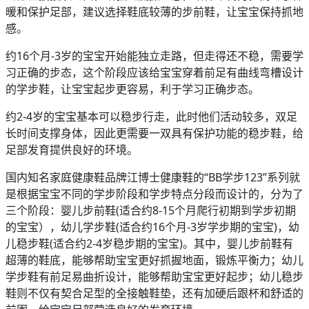
暖和保护足部，建议选择鞋底较薄的步前鞋，让宝宝保持抓地
感。
约16个月-3岁的宝宝开始能独立走路，但走得还不稳，需要学
习正确的步态，这个阶段应该给宝宝穿着前足有曲线弯槽设计
的学步鞋，让宝宝起步更容易，利于学习正确步态。
约2-4岁的宝宝基本可以稳步行走，此时他们活动较多，双足
长时间支撑身体，因此更需要一双具有保护功能的稳步鞋，给
足部发育提供良好的环境。
国内知名家庭健康鞋品牌江博士健康鞋的“BB学步123”系列就
是根据宝宝不同的学步阶段和学步特点分段而设计的，分为了
三个阶段：婴儿步前鞋(适合约8-15个月爬行初期到学步初期
的宝宝），幼儿学步鞋(适合约16个月-3岁学步期的宝宝)，幼
儿稳步鞋(适合约2-4岁稳步期的宝宝)。其中，婴儿步前鞋有
超薄的鞋底，能够帮助宝宝更好抓握地面，锻炼平衡力；幼儿
学步鞋有前足易曲折设计，能够帮助宝宝更好起步；幼儿稳步
鞋则不仅有契合足型的全接触鞋垫，还有加硬后跟杯和舒适的