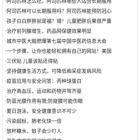
·
阿司匹林怎么吃，阿司匹林哪些人适合长期服用
·
阿司匹林可以长期服用吗？阿司匹林能预防冠心
·
孩子白白胖胖就是福？错！儿童肥胖后果很严重
·
治疗前列腺增生，药品网保健效果明显
·
城市中医大脑燃爆第七届中国中医药信息大会
·
一个步骤，让你也能轻松拥有自己的网站！美国
·
三伏贴 儿童该贴还得贴
·
坚持健康生活方式，可降低痴呆症发病风险
·
疫苗应用与安全问答：丙种球蛋白
·
治疗高血压，运动和药物并驾齐驱
·
防蓝光膜作用有限;防窥膜可能伤眼
·
夏日游泳，安全健康意识不可少
·
污染超标，肺老化快一倍
·
放杯糖水，蚊子会少叮人