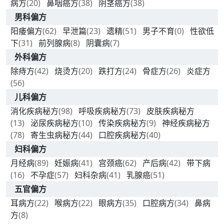
病方
(20)
鼻咽癌方
(38)
阴茎癌方
(38)
男科偏方
阳痿偏方
(62)
早泄篇
(23)
遗精
(51)
男子不育
(0)
性欲低
下
(31)
前列腺病
(8)
阴囊病
(7)
外科偏方
除痔方
(42)
烧烫方
(20)
跌打方
(24)
骨症方
(26)
炎症方
(56)
儿科偏方
消化疾病秘方
(98)
呼吸疾病秘方
(73)
皮肤疾病秘方
(13)
泌尿疾病秘方
(10)
传染疾病秘方
(9)
神经疾病秘方
(78)
寄生虫病秘方
(44)
口腔疾病秘方
(40)
妇科偏方
月经病
(89)
妊娠病
(41)
宫颈癌
(62)
产后病
(42)
带下病
(16)
不孕症
(57)
妇科杂病
(41)
乳腺癌
(51)
五官偏方
耳病方
(22)
喉病方
(22)
眼病方
(35)
口腔病方
(34)
鼻病
方
(8)