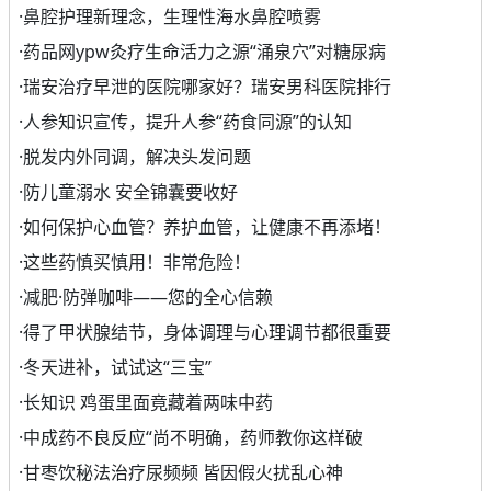
·
鼻腔护理新理念，生理性海水鼻腔喷雾
·
药品网ypw灸疗生命活力之源“涌泉穴”对糖尿病
·
瑞安治疗早泄的医院哪家好？瑞安男科医院排行
·
人参知识宣传，提升人参“药食同源”的认知
·
脱发内外同调，解决头发问题
·
防儿童溺水 安全锦囊要收好
·
如何保护心血管？养护血管，让健康不再添堵！
·
这些药慎买慎用！非常危险！
·
减肥·防弹咖啡——您的全心信赖
·
得了甲状腺结节，身体调理与心理调节都很重要
·
冬天进补，试试这“三宝”
·
长知识 鸡蛋里面竟藏着两味中药
·
中成药不良反应“尚不明确，药师教你这样破
·
甘枣饮秘法治疗尿频频 皆因假火扰乱心神