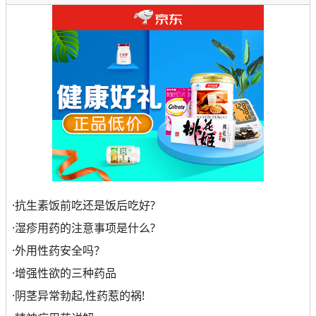
·
抗生素饭前吃还是饭后吃好?
·
湿疹用药的注意事项是什么?
·
外用性药安全吗？
·
增强性欲的三种药品
·
阴茎异常勃起,性药惹的祸!