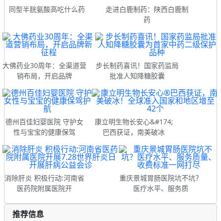
同型半胱氨酸高吃什么药
走进白鹿制药：陕西白鹿制
药
大佛药业30周年：全渠道营
步长制药喜讯！国家药监局
销布局，开启品牌
批准人知降糖胶囊
德州百佳妇婴医院 守护女
康立明生物长安心&#174;
性与宝宝的健康保驾
巴西获证，南美破冰
消除肝炎 积极行动:河南省
重庆景城胃肠医院坑不坑？
医药院附属医院开
医疗水平、服务质
推荐信息