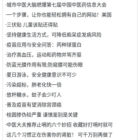
·
城市中医大脑燃爆第七届中国中医药信息大会
·
一个步骤，让你也能轻松拥有自己的网站！美国
·
三伏贴 儿童该贴还得贴
·
坚持健康生活方式，可降低痴呆症发病风险
·
疫苗应用与安全问答：丙种球蛋白
·
治疗高血压，运动和药物并驾齐驱
·
防蓝光膜作用有限;防窥膜可能伤眼
·
夏日游泳，安全健康意识不可少
·
污染超标，肺老化快一倍
·
放杯糖水，蚊子会少叮人
·
普及疫苗有望消除宫颈癌
·
桂圆掺伪较严重 谨慎鉴别是关键
·
中医大夫推荐止嗝的六个妙招 收藏好打嗝时就可
·
这几个习惯正在伤害你的肾脏！ 可千万别再做了