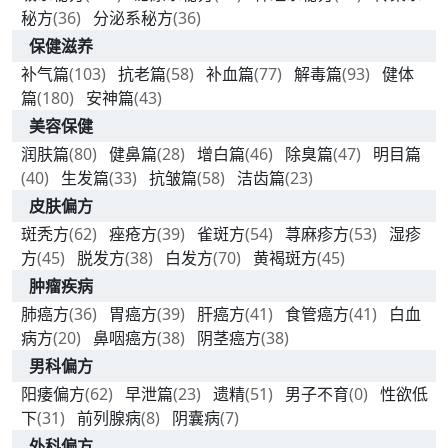
秘方
(36)
分泌系秘方
(36)
保健滋养
补气篇
(103)
抗老篇
(58)
补血篇
(77)
解毒篇
(93)
健体
篇
(180)
安神篇
(43)
美容保健
润肤篇
(80)
健鼻篇
(28)
增白篇
(46)
除臭篇
(47)
明目篇
(40)
生发篇
(33)
抗皱篇
(58)
洁齿篇
(23)
皮肤偏方
斑秃方
(62)
痤疮方
(39)
雀斑方
(54)
荨麻疹方
(53)
湿疹
方
(45)
脱发方
(38)
白发方
(70)
黄褐斑方
(45)
肿瘤疾病
肺癌方
(36)
胃癌方
(39)
肝癌方
(41)
食管癌方
(41)
白血
病方
(20)
鼻咽癌方
(38)
阴茎癌方
(38)
男科偏方
阳痿偏方
(62)
早泄篇
(23)
遗精
(51)
男子不育
(0)
性欲低
下
(31)
前列腺病
(8)
阴囊病
(7)
外科偏方