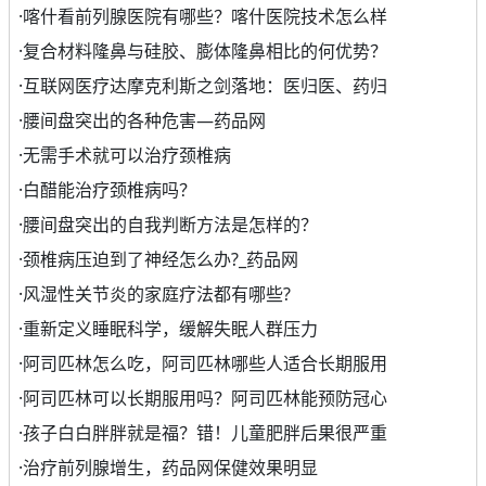
·
喀什看前列腺医院有哪些？喀什医院技术怎么样
·
复合材料隆鼻与硅胶、膨体隆鼻相比的何优势？
·
互联网医疗达摩克利斯之剑落地：医归医、药归
·
腰间盘突出的各种危害—药品网
·
无需手术就可以治疗颈椎病
·
白醋能治疗颈椎病吗？
·
腰间盘突出的自我判断方法是怎样的？
·
颈椎病压迫到了神经怎么办?_药品网
·
风湿性关节炎的家庭疗法都有哪些?
·
重新定义睡眠科学，缓解失眠人群压力
·
阿司匹林怎么吃，阿司匹林哪些人适合长期服用
·
阿司匹林可以长期服用吗？阿司匹林能预防冠心
·
孩子白白胖胖就是福？错！儿童肥胖后果很严重
·
治疗前列腺增生，药品网保健效果明显