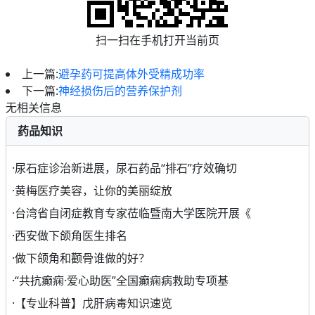
扫一扫在手机打开当前页
上一篇:
避孕药可提高体外受精成功率
下一篇:
神经损伤后的营养保护剂
无相关信息
药品知识
·
尿石症诊治新进展，尿石药品“排石”疗效确切
·
黄梅医疗美容，让你的美丽绽放
·
台湾省自闭症教育专家莅临暨南大学医院开展《
·
西安做下颌角医生排名
·
做下颌角和颧骨谁做的好？
·
“共抗癫痫·爱心助医”全国癫痫病救助专项基
·
【专业科普】戊肝病毒知识速览