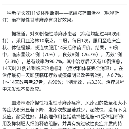
一种新型长效H1受体阻断剂——抗组胺药皿治林（咪唑斯
汀）治疗慢性甘荨麻疹有良好效果。
据报道，对30例慢性荨麻疹患者（病程均超过4风吹雨
打），采用皿治林10毫克，口服，每日1次，服用至临床症
状、体征缓解，或连续服用14天后停药评价。结果，30例
中，临床显效21例（70%），良效8例（26.7%），无效1例
（3.3%），总有效率为96.7%。其中治疗后7天有10例痊愈，
14天时21例达到临床治愈标准（症状和体征完全消退）。在
治疗最初一天即获临床疗效或瘙痒明显改善者2例，占6.7%；
1～14天改善者27者，占90%；1例无效，占3.3%。治疗过程
中未发现不良反应。
皿治林治疗慢性特发性荨麻疹瘙痒、风疹团的数量和大小
等症状积分显著下降，发疹次数显著减少，起效快，没有不良
反应，耐受性好。其药理作用包括选择性组胺H1受体阻断作
用及抑制肥大细胞释放组胺，并具有抗过敏性炎症介质的特