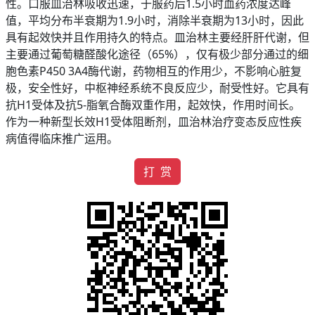
性。口服皿治林吸收迅速，于服药后1.5小时血药浓度达峰
值，平均分布半衰期为1.9小时，消除半衰期为13小时，因此
具有起效快并且作用持久的特点。皿治林主要经肝肝代谢，但
主要通过葡萄糖醛酸化途径（65%），仅有极少部分通过的细
胞色素P450 3A4酶代谢，药物相互的作用少，不影响心脏复
极，安全性好，中枢神经系统不良反应少，耐受性好。它具有
抗H1受体及抗5-脂氧合酶双重作用，起效快，作用时间长。
作为一种新型长效H1受体阻断剂，皿治林治疗变态反应性疾
病值得临床推广运用。
打 赏