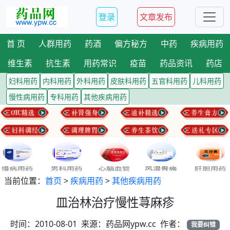
登录
文章发布
首 页
人群用药
药酒
偏方秘方
中药
疾病用药
维生素
抗生素
用药常识
疫苗
药品资讯
药店
妇科用药
内科用药
外科用药
皮肤科用药
五官科用药
儿科用药
慢性病用药
专科用药
其他疾病用药
当前位置：
首页
>
疾病用药
>
其他疾病用药
皿治林治疗慢性荨麻疹
时间：2010-08-01 来源：药品网ypw.cc 作者：
我要纠错