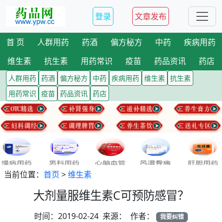
登录
文章发布
首 页
人群用药
药酒
偏方秘方
中药
疾病用药
维生素
抗生素
用药常识
疫苗
药品资讯
药店
人群用药
药酒
偏方秘方
中药
疾病用药
维生素
抗生素
用药常识
疫苗
药品资讯
药店
当前位置：
首页
>
维生素
大剂量服维生素C可预防感冒？
时间：2019-02-24 来源： 作者：
我要纠错