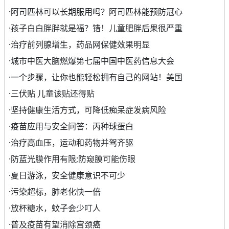
·
阿司匹林可以长期服用吗？阿司匹林能预防冠心
·
孩子白白胖胖就是福？错！儿童肥胖后果很严重
·
治疗前列腺增生，药品网保健效果明显
·
城市中医大脑燃爆第七届中国中医药信息大会
·
一个步骤，让你也能轻松拥有自己的网站！美国
·
三伏贴 儿童该贴还得贴
·
坚持健康生活方式，可降低痴呆症发病风险
·
疫苗应用与安全问答：丙种球蛋白
·
治疗高血压，运动和药物并驾齐驱
·
防蓝光膜作用有限;防窥膜可能伤眼
·
夏日游泳，安全健康意识不可少
·
污染超标，肺老化快一倍
·
放杯糖水，蚊子会少叮人
·
普及疫苗有望消除宫颈癌