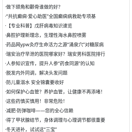
·
做下颌角和颧骨谁做的好？
·
“共抗癫痫·爱心助医”全国癫痫病救助专项基
·
【专业科普】戊肝病毒知识速览
·
鼻腔护理新理念，生理性海水鼻腔喷雾
·
药品网ypw灸疗生命活力之源“涌泉穴”对糖尿病
·
瑞安治疗早泄的医院哪家好？瑞安男科医院排行
·
人参知识宣传，提升人参“药食同源”的认知
·
脱发内外同调，解决头发问题
·
防儿童溺水 安全锦囊要收好
·
如何保护心血管？养护血管，让健康不再添堵！
·
这些药慎买慎用！非常危险！
·
减肥·防弹咖啡——您的全心信赖
·
得了甲状腺结节，身体调理与心理调节都很重要
·
冬天进补，试试这“三宝”