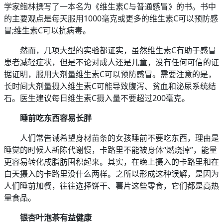
学家鲍林撰写了一本名为《维生素C与普通感冒》的书。书中
的主要观点是每天服用1000毫克或更多的维生素C可以预防感
冒;维生素C可以抗病毒。
然而，几项大型的实验都证实，虽然维生素C有助于感冒
患者减轻症状，但是不论对成人还是儿童，没有任何可信的证
据证明，服用大剂量维生素C可以预防感冒。需要注意的是，
长时间大剂量摄入维生素C可能导致腹泻、贫血和泌尿系统结
石。医生建议每日维生素C摄入量不要超过200毫克。
睡前吃东西容易长胖
人们常告诫希望身材苗条的女孩睡前不要吃东西，理由是
睡觉的时候人新陈代谢慢，卡路里不能被身体“燃烧掉”，能量
更容易转化成脂肪囤积起来。其实，在晚上摄入的卡路里和在
白天摄入的卡路里没什么两样。之所以形成这种误解，是因为
人们睡前加餐，往往选择饼干、薯片这些零食，它们都是高热
量食品。
银杏叶泡茶有益健康