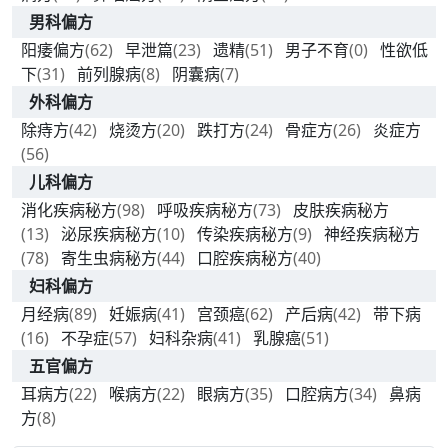
男科偏方
阳痿偏方
(62)
早泄篇
(23)
遗精
(51)
男子不育
(0)
性欲低
下
(31)
前列腺病
(8)
阴囊病
(7)
外科偏方
除痔方
(42)
烧烫方
(20)
跌打方
(24)
骨症方
(26)
炎症方
(56)
儿科偏方
消化疾病秘方
(98)
呼吸疾病秘方
(73)
皮肤疾病秘方
(13)
泌尿疾病秘方
(10)
传染疾病秘方
(9)
神经疾病秘方
(78)
寄生虫病秘方
(44)
口腔疾病秘方
(40)
妇科偏方
月经病
(89)
妊娠病
(41)
宫颈癌
(62)
产后病
(42)
带下病
(16)
不孕症
(57)
妇科杂病
(41)
乳腺癌
(51)
五官偏方
耳病方
(22)
喉病方
(22)
眼病方
(35)
口腔病方
(34)
鼻病
方
(8)