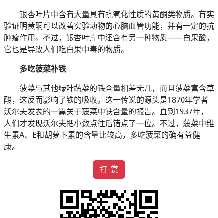
银杏叶片中含有大量具有抗氧化性质的黄酮类物质。有实
验证明黄酮可以改善实验动物的心脑血管功能，并有一定的抗
肿瘤作用。不过，银杏叶片中还含有另一种物质——白果酸，
它也是导致人们吃白果中毒的物质。
多吃菠菜补铁
菠菜与其他绿叶蔬菜的铁含量相差无几，而且菠菜富含草
酸，这反而影响了铁的吸收。这一传说的源头是1870年学者
沃尔夫发表的一篇关于菠菜中铁含量的报告。直到1937年，
人们才发现沃尔夫把小数点往后错点了一位。不过，菠菜中维
生素A、E和胡萝卜素的含量比较高，多吃菠菜的确有益健
康。
打 赏