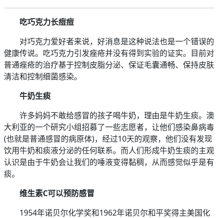
吃巧克力长痘痘
对巧克力爱好者来说，好消息是这种说法也是一个错误的
健康传说。吃巧克力引发痤疮并没有得到实验的证实。目前对
普通痤疮的治疗基于控制皮脂分泌、保证毛囊通畅、保持皮肤
清洁和控制细菌感染。
牛奶生痰
许多妈妈不敢给感冒的孩子喝牛奶，理由是牛奶生痰。澳
大利亚的一个研究小组招募了一些志愿者，让他们感染鼻病毒
(也就是普通感冒的病原体)，经过10天的观察，他们没有发现
饮用牛奶和痰液分泌的任何联系。而人们形成牛奶生痰的主观
认识是由于牛奶会让我们的唾液变得黏稠，从而感觉似乎是有
痰。
维生素C可以预防感冒
1954年诺贝尔化学奖和1962年诺贝尔和平奖得主美国化