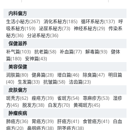
内科偏方
生活小秘方
(267)
消化系秘方
(185)
循环系秘方
(137)
呼
吸系秘方
(159)
泌尿系秘方
(73)
神经系秘方
(29)
传染系
秘方
(36)
分泌系秘方
(36)
保健滋养
补气篇
(103)
抗老篇
(58)
补血篇
(77)
解毒篇
(93)
健体
篇
(180)
安神篇
(43)
美容保健
润肤篇
(80)
健鼻篇
(28)
增白篇
(46)
除臭篇
(47)
明目篇
(40)
生发篇
(33)
抗皱篇
(58)
洁齿篇
(23)
皮肤偏方
斑秃方
(62)
痤疮方
(39)
雀斑方
(54)
荨麻疹方
(53)
湿疹
方
(45)
脱发方
(38)
白发方
(70)
黄褐斑方
(45)
肿瘤疾病
肺癌方
(36)
胃癌方
(39)
肝癌方
(41)
食管癌方
(41)
白血
病方
(20)
鼻咽癌方
(38)
阴茎癌方
(38)