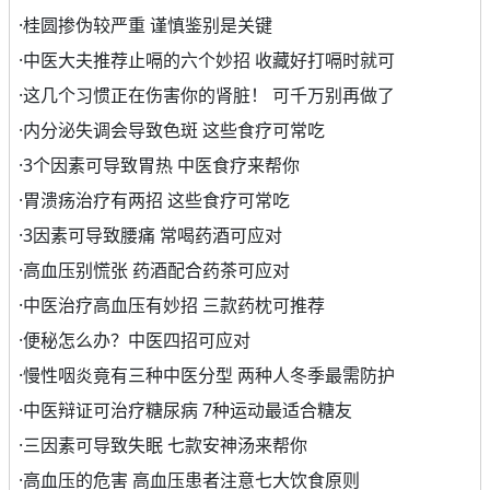
·
桂圆掺伪较严重 谨慎鉴别是关键
·
中医大夫推荐止嗝的六个妙招 收藏好打嗝时就可
·
这几个习惯正在伤害你的肾脏！ 可千万别再做了
·
内分泌失调会导致色斑 这些食疗可常吃
·
3个因素可导致胃热 中医食疗来帮你
·
胃溃疡治疗有两招 这些食疗可常吃
·
3因素可导致腰痛 常喝药酒可应对
·
高血压别慌张 药酒配合药茶可应对
·
中医治疗高血压有妙招 三款药枕可推荐
·
便秘怎么办？中医四招可应对
·
慢性咽炎竟有三种中医分型 两种人冬季最需防护
·
中医辩证可治疗糖尿病 7种运动最适合糖友
·
三因素可导致失眠 七款安神汤来帮你
·
高血压的危害 高血压患者注意七大饮食原则