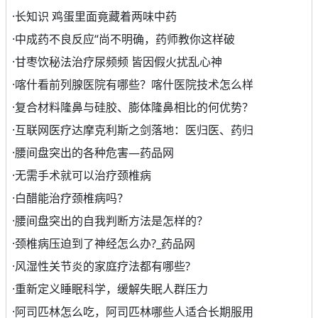
·
长知识 鸡蛋里面竟藏着两味中药
·
中成药不良反应“尚不明确，药师教你这样破
·
甘枣饮秘法治疗尿频频 皆因假火扰乱心神
·
喀什看前列腺医院有哪些？喀什医院技术怎么样
·
复合材料隆鼻与硅胶、膨体隆鼻相比的何优势？
·
互联网医疗达摩克利斯之剑落地：医归医、药归
·
腰间盘突出的各种危害—药品网
·
无需手术就可以治疗颈椎病
·
白醋能治疗颈椎病吗？
·
腰间盘突出的自我判断方法是怎样的？
·
颈椎病压迫到了神经怎么办?_药品网
·
风湿性关节炎的家庭疗法都有哪些?
·
重新定义睡眠科学，缓解失眠人群压力
·
阿司匹林怎么吃，阿司匹林哪些人适合长期服用