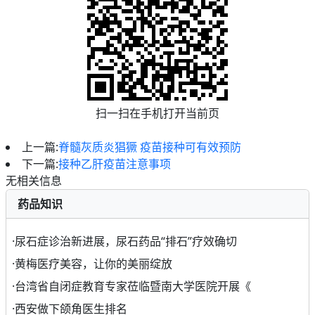
扫一扫在手机打开当前页
上一篇:
脊髓灰质炎猖獗 疫苗接种可有效预防
下一篇:
接种乙肝疫苗注意事项
无相关信息
药品知识
·
尿石症诊治新进展，尿石药品“排石”疗效确切
·
黄梅医疗美容，让你的美丽绽放
·
台湾省自闭症教育专家莅临暨南大学医院开展《
·
西安做下颌角医生排名