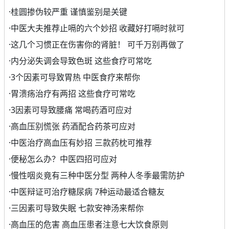
·
桂圆掺伪较严重 谨慎鉴别是关键
·
中医大夫推荐止嗝的六个妙招 收藏好打嗝时就可
·
这几个习惯正在伤害你的肾脏！ 可千万别再做了
·
内分泌失调会导致色斑 这些食疗可常吃
·
3个因素可导致胃热 中医食疗来帮你
·
胃溃疡治疗有两招 这些食疗可常吃
·
3因素可导致腰痛 常喝药酒可应对
·
高血压别慌张 药酒配合药茶可应对
·
中医治疗高血压有妙招 三款药枕可推荐
·
便秘怎么办？中医四招可应对
·
慢性咽炎竟有三种中医分型 两种人冬季最需防护
·
中医辩证可治疗糖尿病 7种运动最适合糖友
·
三因素可导致失眠 七款安神汤来帮你
·
高血压的危害 高血压患者注意七大饮食原则