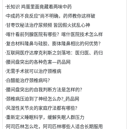
·
长知识 鸡蛋里面竟藏着两味中药
·
中成药不良反应“尚不明确，药师教你这样破
·
甘枣饮秘法治疗尿频频 皆因假火扰乱心神
·
喀什看前列腺医院有哪些？喀什医院技术怎么样
·
复合材料隆鼻与硅胶、膨体隆鼻相比的何优势？
·
互联网医疗达摩克利斯之剑落地：医归医、药归
·
腰间盘突出的各种危害—药品网
·
无需手术就可以治疗颈椎病
·
白醋能治疗颈椎病吗？
·
腰间盘突出的自我判断方法是怎样的？
·
颈椎病压迫到了神经怎么办?_药品网
·
风湿性关节炎的家庭疗法都有哪些?
·
重新定义睡眠科学，缓解失眠人群压力
·
阿司匹林怎么吃，阿司匹林哪些人适合长期服用