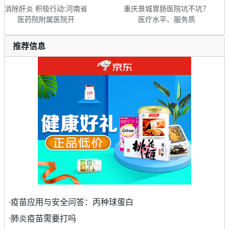
消除肝炎 积极行动:河南省
重庆景城胃肠医院坑不坑？
医药院附属医院开
医疗水平、服务质
推荐信息
·
疫苗应用与安全问答：丙种球蛋白
·
肺炎疫苗需要打吗