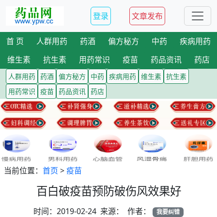
登录
文章发布
首 页
人群用药
药酒
偏方秘方
中药
疾病用药
维生素
抗生素
用药常识
疫苗
药品资讯
药店
人群用药
药酒
偏方秘方
中药
疾病用药
维生素
抗生素
用药常识
疫苗
药品资讯
药店
当前位置：
首页
>
疫苗
百白破疫苗预防破伤风效果好
时间：2019-02-24 来源： 作者：
我要纠错