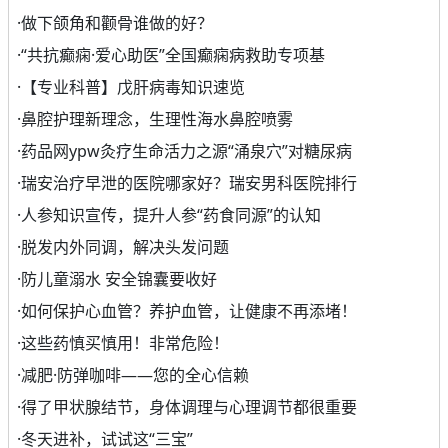
·
做下颌角和颧骨谁做的好？
·
“共抗癫痫·爱心助医”全国癫痫病救助专项基
·
【专业科普】戊肝病毒知识速览
·
鼻腔护理新理念，生理性海水鼻腔喷雾
·
药品网ypw灸疗生命活力之源“涌泉穴”对糖尿病
·
瑞安治疗早泄的医院哪家好？瑞安男科医院排行
·
人参知识宣传，提升人参“药食同源”的认知
·
脱发内外同调，解决头发问题
·
防儿童溺水 安全锦囊要收好
·
如何保护心血管？养护血管，让健康不再添堵！
·
这些药慎买慎用！非常危险！
·
减肥·防弹咖啡——您的全心信赖
·
得了甲状腺结节，身体调理与心理调节都很重要
·
冬天进补，试试这“三宝”