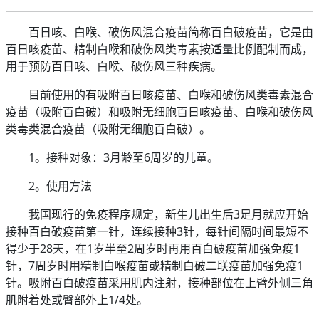
百日咳、白喉、破伤风混合疫苗简称百白破疫苗，它是由
百日咳疫苗、精制白喉和破伤风类毒素按适量比例配制而成，
用于预防百日咳、白喉、破伤风三种疾病。
目前使用的有吸附百日咳疫苗、白喉和破伤风类毒素混合
疫苗（吸附百白破）和吸附无细胞百日咳疫苗、白喉和破伤风
类毒类混合疫苗（吸附无细胞百白破）。
1。接种对象：3月龄至6周岁的儿童。
2。使用方法
我国现行的免疫程序规定，新生儿出生后3足月就应开始
接种百白破疫苗第一针，连续接种3针，每针间隔时间最短不
得少于28天，在1岁半至2周岁时再用百白破疫苗加强免疫1
针，7周岁时用精制白喉疫苗或精制白破二联疫苗加强免疫1
针。吸附百白破疫苗采用肌内注射，接种部位在上臂外侧三角
肌附着处或臀部外上1/4处。