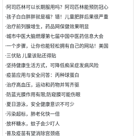
·
阿司匹林可以长期服用吗？阿司匹林能预防冠心
·
孩子白白胖胖就是福？错！儿童肥胖后果很严重
·
治疗前列腺增生，药品网保健效果明显
·
城市中医大脑燃爆第七届中国中医药信息大会
·
一个步骤，让你也能轻松拥有自己的网站！美国
·
三伏贴 儿童该贴还得贴
·
坚持健康生活方式，可降低痴呆症发病风险
·
疫苗应用与安全问答：丙种球蛋白
·
治疗高血压，运动和药物并驾齐驱
·
防蓝光膜作用有限;防窥膜可能伤眼
·
夏日游泳，安全健康意识不可少
·
污染超标，肺老化快一倍
·
放杯糖水，蚊子会少叮人
·
普及疫苗有望消除宫颈癌