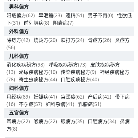
男科偏方
阳痿偏方
(62)
早泄篇
(23)
遗精
(51)
男子不育
(0)
性欲低
下
(31)
前列腺病
(8)
阴囊病
(7)
外科偏方
除痔方
(42)
烧烫方
(20)
跌打方
(24)
骨症方
(26)
炎症方
(56)
儿科偏方
消化疾病秘方
(98)
呼吸疾病秘方
(73)
皮肤疾病秘方
(13)
泌尿疾病秘方
(10)
传染疾病秘方
(9)
神经疾病秘方
(78)
寄生虫病秘方
(44)
口腔疾病秘方
(40)
妇科偏方
月经病
(89)
妊娠病
(41)
宫颈癌
(62)
产后病
(42)
带下病
(16)
不孕症
(57)
妇科杂病
(41)
乳腺癌
(51)
五官偏方
耳病方
(22)
喉病方
(22)
眼病方
(35)
口腔病方
(34)
鼻病
方
(8)