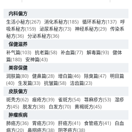
内科偏方
生活小秘方
(267)
消化系秘方
(185)
循环系秘方
(137)
呼
吸系秘方
(159)
泌尿系秘方
(73)
神经系秘方
(29)
传染系
秘方
(36)
分泌系秘方
(36)
保健滋养
补气篇
(103)
抗老篇
(58)
补血篇
(77)
解毒篇
(93)
健体
篇
(180)
安神篇
(43)
美容保健
润肤篇
(80)
健鼻篇
(28)
增白篇
(46)
除臭篇
(47)
明目篇
(40)
生发篇
(33)
抗皱篇
(58)
洁齿篇
(23)
皮肤偏方
斑秃方
(62)
痤疮方
(39)
雀斑方
(54)
荨麻疹方
(53)
湿疹
方
(45)
脱发方
(38)
白发方
(70)
黄褐斑方
(45)
肿瘤疾病
肺癌方
(36)
胃癌方
(39)
肝癌方
(41)
食管癌方
(41)
白血
病方
(20)
鼻咽癌方
(38)
阴茎癌方
(38)