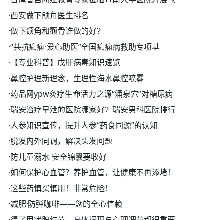
·
西安做下颌角医生排名
·
做下颌角和颧骨谁做的好？
·
“共抗癫痫·爱心助医”全国癫痫病救助专项基
·
【专业科普】戊肝病毒知识速览
·
鼻腔护理新理念，生理性海水鼻腔喷雾
·
药品网ypw灸疗生命活力之源“涌泉穴”对糖尿病
·
瑞安治疗早泄的医院哪家好？瑞安男科医院排行
·
人参知识宣传，提升人参“药食同源”的认知
·
脱发内外同调，解决头发问题
·
防儿童溺水 安全锦囊要收好
·
如何保护心血管？养护血管，让健康不再添堵！
·
这些药慎买慎用！非常危险！
·
减肥·防弹咖啡——您的全心信赖
·
得了甲状腺结节，身体调理与心理调节都很重要