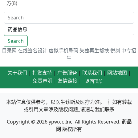
方
(8)
Search
目录网
在线签名设计
虚拟手机号码
失独再生帮扶
悦刻
中专招
生
关于我们
|
打赏支持
|
广告服务
|
联系我们
|
网站地图
|
免责声明
|
友情链接
|
返回顶部
本站信息仅供参考，以医生诊断及医疗为准。 ┊ 如有转载
或引用文章涉及版权问题_请速与我们联系
Copyright © 2026
ypw.cc
Inc. All Rights Reserved.
药品
网
版权所有