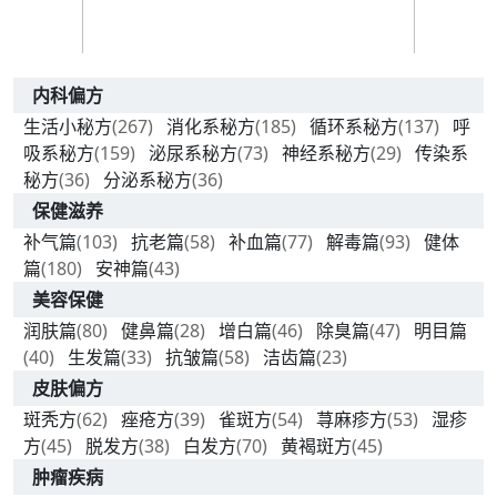
内科偏方
生活小秘方
(267)
消化系秘方
(185)
循环系秘方
(137)
呼
吸系秘方
(159)
泌尿系秘方
(73)
神经系秘方
(29)
传染系
秘方
(36)
分泌系秘方
(36)
保健滋养
补气篇
(103)
抗老篇
(58)
补血篇
(77)
解毒篇
(93)
健体
篇
(180)
安神篇
(43)
美容保健
润肤篇
(80)
健鼻篇
(28)
增白篇
(46)
除臭篇
(47)
明目篇
(40)
生发篇
(33)
抗皱篇
(58)
洁齿篇
(23)
皮肤偏方
斑秃方
(62)
痤疮方
(39)
雀斑方
(54)
荨麻疹方
(53)
湿疹
方
(45)
脱发方
(38)
白发方
(70)
黄褐斑方
(45)
肿瘤疾病