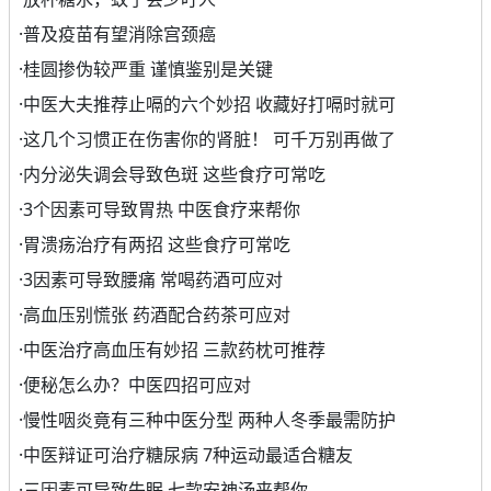
·
普及疫苗有望消除宫颈癌
·
桂圆掺伪较严重 谨慎鉴别是关键
·
中医大夫推荐止嗝的六个妙招 收藏好打嗝时就可
·
这几个习惯正在伤害你的肾脏！ 可千万别再做了
·
内分泌失调会导致色斑 这些食疗可常吃
·
3个因素可导致胃热 中医食疗来帮你
·
胃溃疡治疗有两招 这些食疗可常吃
·
3因素可导致腰痛 常喝药酒可应对
·
高血压别慌张 药酒配合药茶可应对
·
中医治疗高血压有妙招 三款药枕可推荐
·
便秘怎么办？中医四招可应对
·
慢性咽炎竟有三种中医分型 两种人冬季最需防护
·
中医辩证可治疗糖尿病 7种运动最适合糖友
·
三因素可导致失眠 七款安神汤来帮你