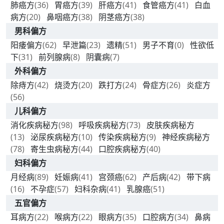
肺癌方
(36)
胃癌方
(39)
肝癌方
(41)
食管癌方
(41)
白血
病方
(20)
鼻咽癌方
(38)
阴茎癌方
(38)
男科偏方
阳痿偏方
(62)
早泄篇
(23)
遗精
(51)
男子不育
(0)
性欲低
下
(31)
前列腺病
(8)
阴囊病
(7)
外科偏方
除痔方
(42)
烧烫方
(20)
跌打方
(24)
骨症方
(26)
炎症方
(56)
儿科偏方
消化疾病秘方
(98)
呼吸疾病秘方
(73)
皮肤疾病秘方
(13)
泌尿疾病秘方
(10)
传染疾病秘方
(9)
神经疾病秘方
(78)
寄生虫病秘方
(44)
口腔疾病秘方
(40)
妇科偏方
月经病
(89)
妊娠病
(41)
宫颈癌
(62)
产后病
(42)
带下病
(16)
不孕症
(57)
妇科杂病
(41)
乳腺癌
(51)
五官偏方
耳病方
(22)
喉病方
(22)
眼病方
(35)
口腔病方
(34)
鼻病