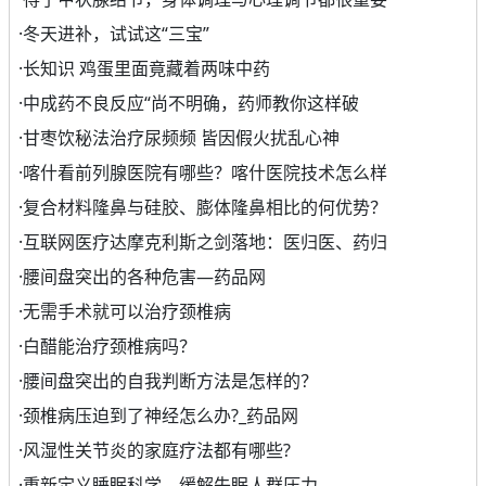
·
冬天进补，试试这“三宝”
·
长知识 鸡蛋里面竟藏着两味中药
·
中成药不良反应“尚不明确，药师教你这样破
·
甘枣饮秘法治疗尿频频 皆因假火扰乱心神
·
喀什看前列腺医院有哪些？喀什医院技术怎么样
·
复合材料隆鼻与硅胶、膨体隆鼻相比的何优势？
·
互联网医疗达摩克利斯之剑落地：医归医、药归
·
腰间盘突出的各种危害—药品网
·
无需手术就可以治疗颈椎病
·
白醋能治疗颈椎病吗？
·
腰间盘突出的自我判断方法是怎样的？
·
颈椎病压迫到了神经怎么办?_药品网
·
风湿性关节炎的家庭疗法都有哪些?
·
重新定义睡眠科学，缓解失眠人群压力