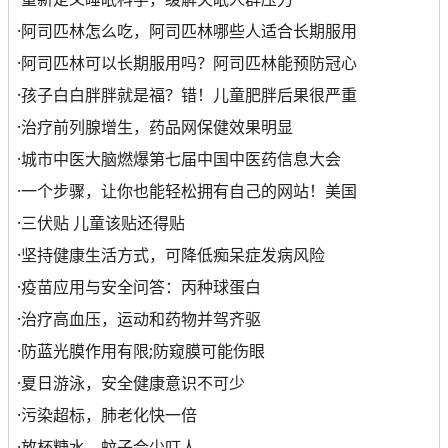
·
阿司匹林怎么吃，阿司匹林哪些人适合长期服用
·
阿司匹林可以长期服用吗？阿司匹林能预防冠心
·
孩子白白胖胖就是福？错！儿童肥胖后果很严重
·
治疗前列腺增生，药品网保健效果明显
·
城市中医大脑燃爆第七届中国中医药信息大会
·
一个步骤，让你也能轻松拥有自己的网站！美国
·
三伏贴 儿童该贴还得贴
·
坚持健康生活方式，可降低痴呆症发病风险
·
疫苗应用与安全问答：丙种球蛋白
·
治疗高血压，运动和药物并驾齐驱
·
防蓝光膜作用有限;防窥膜可能伤眼
·
夏日游泳，安全健康意识不可少
·
污染超标，肺老化快一倍
·
放杯糖水，蚊子会少叮人