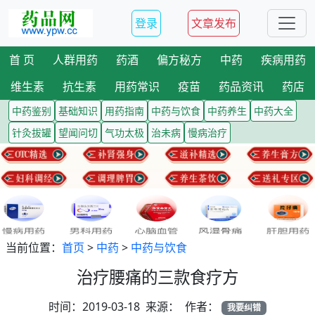
登录
文章发布
首 页
人群用药
药酒
偏方秘方
中药
疾病用药
维生素
抗生素
用药常识
疫苗
药品资讯
药店
中药鉴别
基础知识
用药指南
中药与饮食
中药养生
中药大全
针灸拔罐
望闻问切
气功太极
治未病
慢病治疗
当前位置：
首页
>
中药
>
中药与饮食
治疗腰痛的三款食疗方
时间：2019-03-18 来源： 作者：
我要纠错