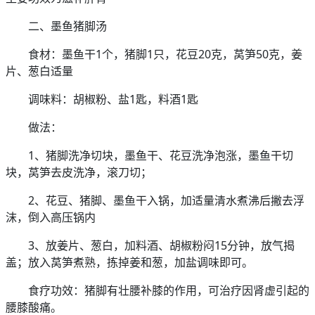
二、墨鱼猪脚汤
食材：墨鱼干1个，猪脚1只，花豆20克，莴笋50克，姜
片、葱白适量
调味料：胡椒粉、盐1匙，料酒1匙
做法：
1、猪脚洗净切块，墨鱼干、花豆洗净泡涨，墨鱼干切
块，莴笋去皮洗净，滚刀切；
2、花豆、猪脚、墨鱼干入锅，加适量清水煮沸后撇去浮
沫，倒入高压锅内
3、放姜片、葱白，加料酒、胡椒粉闷15分钟，放气揭
盖；放入莴笋煮熟，拣掉姜和葱，加盐调味即可。
食疗功效：猪脚有壮腰补膝的作用，可治疗因肾虚引起的
腰膝酸痛。