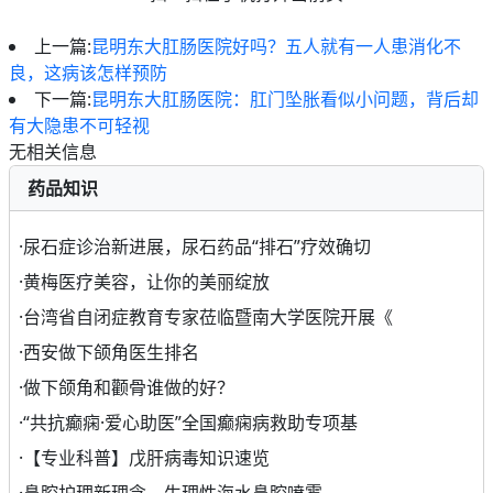
上一篇:
昆明东大肛肠医院好吗？五人就有一人患消化不
良，这病该怎样预防
下一篇:
昆明东大肛肠医院：肛门坠胀看似小问题，背后却
有大隐患不可轻视
无相关信息
药品知识
·
尿石症诊治新进展，尿石药品“排石”疗效确切
·
黄梅医疗美容，让你的美丽绽放
·
台湾省自闭症教育专家莅临暨南大学医院开展《
·
西安做下颌角医生排名
·
做下颌角和颧骨谁做的好？
·
“共抗癫痫·爱心助医”全国癫痫病救助专项基
·
【专业科普】戊肝病毒知识速览