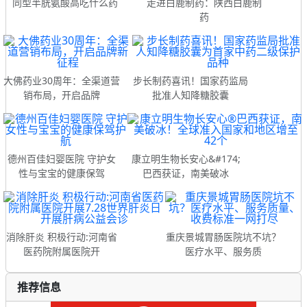
同型半胱氨酸高吃什么药
走进白鹿制药：陕西白鹿制
药
大佛药业30周年：全渠道营
步长制药喜讯！国家药监局
销布局，开启品牌
批准人知降糖胶囊
德州百佳妇婴医院 守护女
康立明生物长安心&#174;
性与宝宝的健康保驾
巴西获证，南美破冰
消除肝炎 积极行动:河南省
重庆景城胃肠医院坑不坑？
医药院附属医院开
医疗水平、服务质
推荐信息