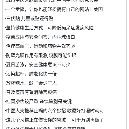
·
城市中医大脑燃爆第七届中国中医药信息大会
·
一个步骤，让你也能轻松拥有自己的网站！美国
·
三伏贴 儿童该贴还得贴
·
坚持健康生活方式，可降低痴呆症发病风险
·
疫苗应用与安全问答：丙种球蛋白
·
治疗高血压，运动和药物并驾齐驱
·
防蓝光膜作用有限;防窥膜可能伤眼
·
夏日游泳，安全健康意识不可少
·
污染超标，肺老化快一倍
·
放杯糖水，蚊子会少叮人
·
普及疫苗有望消除宫颈癌
·
桂圆掺伪较严重 谨慎鉴别是关键
·
中医大夫推荐止嗝的六个妙招 收藏好打嗝时就可
·
这几个习惯正在伤害你的肾脏！ 可千万别再做了