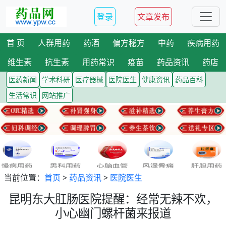
登录
文章发布
首 页
人群用药
药酒
偏方秘方
中药
疾病用药
维生素
抗生素
用药常识
疫苗
药品资讯
药店
医药新闻
学术科研
医疗器械
医院医生
健康资讯
药品百科
生活常识
网站推广
当前位置：
首页
>
药品资讯
>
医院医生
昆明东大肛肠医院提醒：经常无辣不欢，
小心幽门螺杆菌来报道