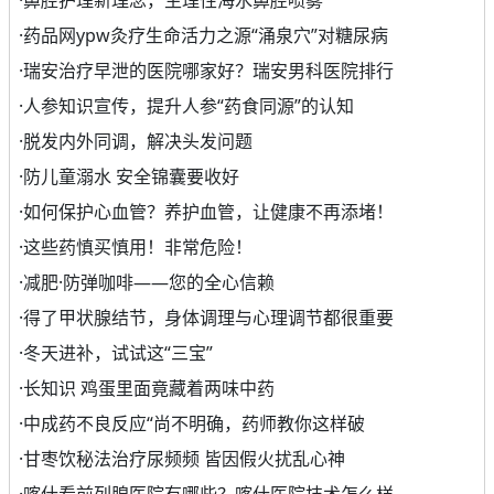
·
鼻腔护理新理念，生理性海水鼻腔喷雾
·
药品网ypw灸疗生命活力之源“涌泉穴”对糖尿病
·
瑞安治疗早泄的医院哪家好？瑞安男科医院排行
·
人参知识宣传，提升人参“药食同源”的认知
·
脱发内外同调，解决头发问题
·
防儿童溺水 安全锦囊要收好
·
如何保护心血管？养护血管，让健康不再添堵！
·
这些药慎买慎用！非常危险！
·
减肥·防弹咖啡——您的全心信赖
·
得了甲状腺结节，身体调理与心理调节都很重要
·
冬天进补，试试这“三宝”
·
长知识 鸡蛋里面竟藏着两味中药
·
中成药不良反应“尚不明确，药师教你这样破
·
甘枣饮秘法治疗尿频频 皆因假火扰乱心神