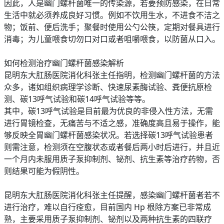
因此，人是幽门螺杆菌唯一的传染源，若要预防感染，在日常
生活中就必须养成良好习惯。例如不饮用生水，不进食不洁之
物；饭前、便后洗手；聚餐时使用公勺公筷，定期对餐具进行
消毒；为儿童喂食切勿口对口或者咀嚼喂食，以防菌从口入。
如何检测治疗幽门螺杆菌感染解析
昆明东大肛肠医院消化科张主任指明，检测幽门螺杆菌的方法
众多，诸如组织病理学诊断、快速尿素酶试验、粪便抗原检
测、碳13呼气试验和碳14呼气试验等等。
其中，碳13呼气试验是目前最为优良的非侵入性方法，无需
进行胃镜检查，无痛苦与不适之感，准确度高且易于操作，能
够反映全胃幽门螺杆菌感染状况。若选择碳13呼气试验患者
则需注意，检测须在空腹状态或者餐后两小时后进行，并且近
一个月内未服用质子泵抑制剂、铋剂、抗生素等治疗药物，否
则结果可能为假阴性。
昆明东大肛肠医院消化科张主任提醒，感染幽门螺杆菌者若不
进行治疗，难以自行痊愈，目前国内 Hp 根除方案已非常成
熟，主要采用质子泵抑制剂、铋剂以及两种抗生素的四联疗