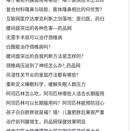
·
喀什看前列腺医院有哪些？喀什医院技术怎么样
·
复合材料隆鼻与硅胶、膨体隆鼻相比的何优势？
·
互联网医疗达摩克利斯之剑落地：医归医、药归
·
腰间盘突出的各种危害—药品网
·
无需手术就可以治疗颈椎病
·
白醋能治疗颈椎病吗？
·
腰间盘突出的自我判断方法是怎样的？
·
颈椎病压迫到了神经怎么办?_药品网
·
风湿性关节炎的家庭疗法都有哪些?
·
重新定义睡眠科学，缓解失眠人群压力
·
阿司匹林怎么吃，阿司匹林哪些人适合长期服用
·
阿司匹林可以长期服用吗？阿司匹林能预防冠心
·
孩子白白胖胖就是福？错！儿童肥胖后果很严重
·
治疗前列腺增生，药品网保健效果明显