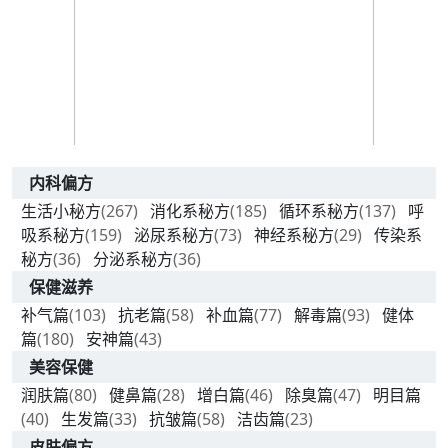
内科偏方
生活小秘方
(267)
消化系秘方
(185)
循环系秘方
(137)
呼
吸系秘方
(159)
泌尿系秘方
(73)
神经系秘方
(29)
传染系
秘方
(36)
分泌系秘方
(36)
保健滋养
补气篇
(103)
抗老篇
(58)
补血篇
(77)
解毒篇
(93)
健体
篇
(180)
安神篇
(43)
美容保健
润肤篇
(80)
健鼻篇
(28)
增白篇
(46)
除臭篇
(47)
明目篇
(40)
生发篇
(33)
抗皱篇
(58)
洁齿篇
(23)
皮肤偏方