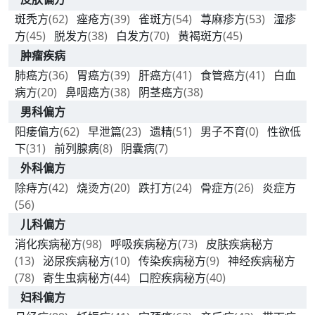
斑秃方
(62)
痤疮方
(39)
雀斑方
(54)
荨麻疹方
(53)
湿疹
方
(45)
脱发方
(38)
白发方
(70)
黄褐斑方
(45)
肿瘤疾病
肺癌方
(36)
胃癌方
(39)
肝癌方
(41)
食管癌方
(41)
白血
病方
(20)
鼻咽癌方
(38)
阴茎癌方
(38)
男科偏方
阳痿偏方
(62)
早泄篇
(23)
遗精
(51)
男子不育
(0)
性欲低
下
(31)
前列腺病
(8)
阴囊病
(7)
外科偏方
除痔方
(42)
烧烫方
(20)
跌打方
(24)
骨症方
(26)
炎症方
(56)
儿科偏方
消化疾病秘方
(98)
呼吸疾病秘方
(73)
皮肤疾病秘方
(13)
泌尿疾病秘方
(10)
传染疾病秘方
(9)
神经疾病秘方
(78)
寄生虫病秘方
(44)
口腔疾病秘方
(40)
妇科偏方