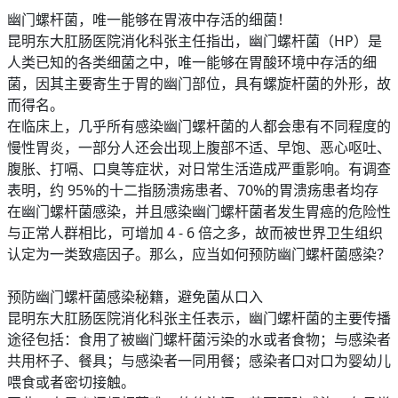
幽门螺杆菌，唯一能够在胃液中存活的细菌！
昆明东大肛肠医院消化科张主任指出，幽门螺杆菌（HP）是
人类已知的各类细菌之中，唯一能够在胃酸环境中存活的细
菌，因其主要寄生于胃的幽门部位，具有螺旋杆菌的外形，故
而得名。
在临床上，几乎所有感染幽门螺杆菌的人都会患有不同程度的
慢性胃炎，一部分人还会出现上腹部不适、早饱、恶心呕吐、
腹胀、打嗝、口臭等症状，对日常生活造成严重影响。有调查
表明，约 95%的十二指肠溃疡患者、70%的胃溃疡患者均存
在幽门螺杆菌感染，并且感染幽门螺杆菌者发生胃癌的危险性
与正常人群相比，可增加 4 - 6 倍之多，故而被世界卫生组织
认定为一类致癌因子。那么，应当如何预防幽门螺杆菌感染？
预防幽门螺杆菌感染秘籍，避免菌从口入
昆明东大肛肠医院消化科张主任表示，幽门螺杆菌的主要传播
途径包括：食用了被幽门螺杆菌污染的水或者食物；与感染者
共用杯子、餐具；与感染者一同用餐；感染者口对口为婴幼儿
喂食或者密切接触。