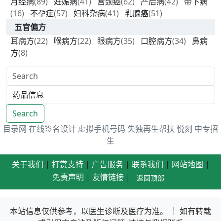
月经病
(89)
妊娠病
(41)
宫颈癌
(62)
产后病
(42)
带下病
(16)
不孕症
(57)
妇科杂病
(41)
乳腺癌
(51)
五官偏方
耳病方
(22)
喉病方
(22)
眼病方
(35)
口腔病方
(34)
鼻病
方
(8)
Search
目录网
在线签名设计
虚拟手机号码
失独再生帮扶
悦刻
中专招
生
关于我们
|
打赏支持
|
广告服务
|
联系我们
|
网站地图
|
免责声明
|
友情链接
|
返回顶部
本站信息仅供参考，以医生诊断及医疗为准。 ┊ 如有转载