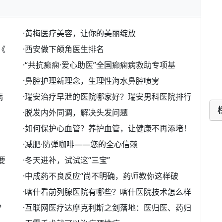
·
黄梅医疗美容，让你的美丽绽放
《
·
西安做下颌角医生排名
·
“共抗癫痫·爱心助医”全国癫痫病救助专项基
·
鼻腔护理新理念，生理性海水鼻腔喷雾
病
·
瑞安治疗早泄的医院哪家好？瑞安男科医院排行
·
脱发内外同调，解决头发问题
·
如何保护心血管？养护血管，让健康不再添堵！
·
减肥·防弹咖啡——您的全心信赖
要
·
冬天进补，试试这“三宝”
·
中成药不良反应“尚不明确，药师教你这样破
·
喀什看前列腺医院有哪些？喀什医院技术怎么样
？
·
互联网医疗达摩克利斯之剑落地：医归医、药归