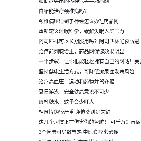
·
腰间盘突出的各种危害—药品网
·
白醋能治疗颈椎病吗？
·
颈椎病压迫到了神经怎么办?_药品网
·
重新定义睡眠科学，缓解失眠人群压力
·
阿司匹林可以长期服用吗？阿司匹林能预防冠
·
治疗前列腺增生，药品网保健效果明显
·
一个步骤，让你也能轻松拥有自己的网站！美
·
坚持健康生活方式，可降低痴呆症发病风险
·
治疗高血压，运动和药物并驾齐驱
·
夏日游泳，安全健康意识不可少
·
放杯糖水，蚊子会少叮人
·
桂圆掺伪较严重 谨慎鉴别是关键
·
这几个习惯正在伤害你的肾脏！ 可千万别再做
·
3个因素可导致胃热 中医食疗来帮你