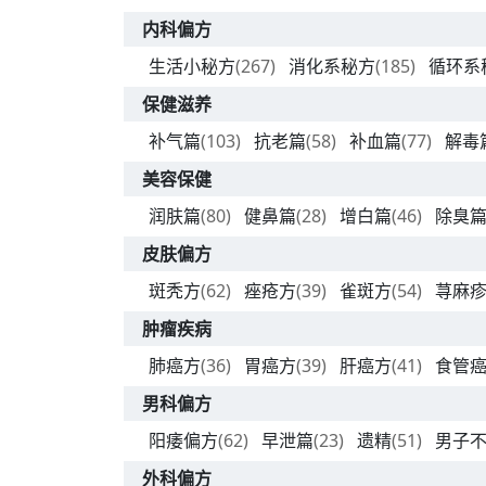
内科偏方
生活小秘方
(267)
消化系秘方
(185)
循环系
保健滋养
补气篇
(103)
抗老篇
(58)
补血篇
(77)
解毒
美容保健
润肤篇
(80)
健鼻篇
(28)
增白篇
(46)
除臭
皮肤偏方
斑秃方
(62)
痤疮方
(39)
雀斑方
(54)
荨麻
肿瘤疾病
肺癌方
(36)
胃癌方
(39)
肝癌方
(41)
食管
男科偏方
阳痿偏方
(62)
早泄篇
(23)
遗精
(51)
男子
外科偏方