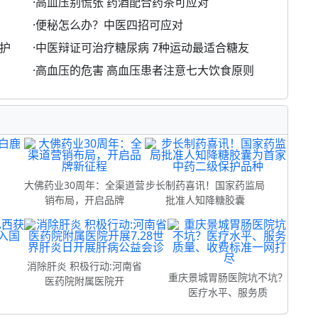
·
高血压别慌张 药酒配合药茶可应对
·
便秘怎么办？中医四招可应对
护
·
中医辩证可治疗糖尿病 7种运动最适合糖友
·
高血压的危害 高血压患者注意七大饮食原则
制
大佛药业30周年：全渠道营
步长制药喜讯！国家药监局
销布局，开启品牌
批准人知降糖胶囊
消除肝炎 积极行动:河南省
重庆景城胃肠医院坑不坑？
医药院附属医院开
医疗水平、服务质