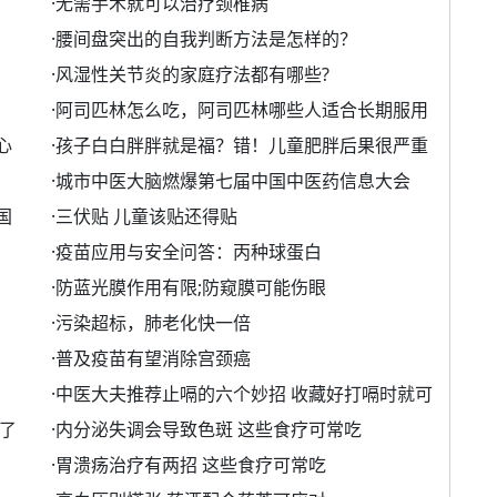
·
无需手术就可以治疗颈椎病
·
腰间盘突出的自我判断方法是怎样的？
·
风湿性关节炎的家庭疗法都有哪些?
·
阿司匹林怎么吃，阿司匹林哪些人适合长期服用
心
·
孩子白白胖胖就是福？错！儿童肥胖后果很严重
·
城市中医大脑燃爆第七届中国中医药信息大会
国
·
三伏贴 儿童该贴还得贴
·
疫苗应用与安全问答：丙种球蛋白
·
防蓝光膜作用有限;防窥膜可能伤眼
·
污染超标，肺老化快一倍
·
普及疫苗有望消除宫颈癌
·
中医大夫推荐止嗝的六个妙招 收藏好打嗝时就可
了
·
内分泌失调会导致色斑 这些食疗可常吃
·
胃溃疡治疗有两招 这些食疗可常吃