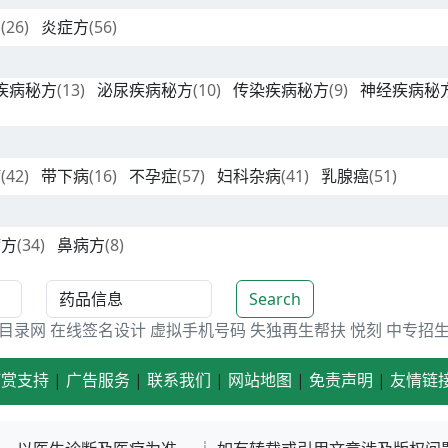
方
(26)
炎症方
(56)
疾病秘方
(13)
泌尿疾病秘方
(10)
传染疾病秘方
(9)
神经疾病秘
病
(42)
带下病
(16)
不孕症
(57)
妇科杂病
(41)
乳腺癌
(51)
病方
(34)
鼻病方
(8)
Search
目录网
在线签名设计
虚拟手机号码
失独再生帮扶
悦刻
中专招
打赏支持
|
广告服务
|
联系我们
|
网站地图
|
免责声明
|
友情链