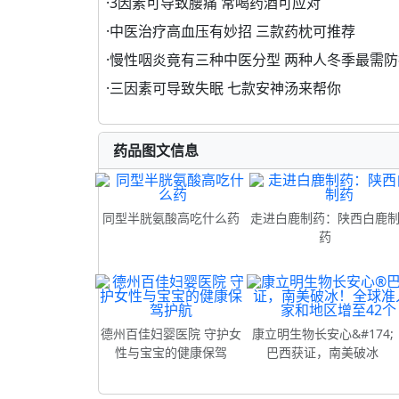
·
3因素可导致腰痛 常喝药酒可应对
·
中医治疗高血压有妙招 三款药枕可推荐
·
慢性咽炎竟有三种中医分型 两种人冬季最需防
·
三因素可导致失眠 七款安神汤来帮你
药品图文信息
同型半胱氨酸高吃什么药
走进白鹿制药：陕西白鹿
药
德州百佳妇婴医院 守护女
康立明生物长安心&#174;
性与宝宝的健康保驾
巴西获证，南美破冰