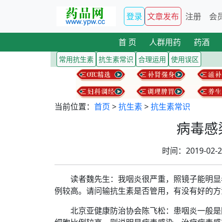
登录
文章发布
注册
会
首 页
人群用药
药酒
常用抗生素
抗生素常识
合理运用
使用误区
当前位置：
首页
>
抗生素
>
抗生素常识
病毒感
时间：2019-02
读者魏先生：我咽炎很严重，照镜子能明显看
例较高。请问输抗生素是否管用，有没有好的方
北京亚健康防治协会陈飞松：患咽炎一般是因