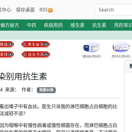
员中心
保存桌面
RSS
偏方秘方
中药
疾病用药
维生素
抗生素
用药常
染别用抗生素
-24 来源： 作者：
我要纠错
出嗓子中有血丝。医生只说我的淋巴细胞占白细胞的比
法减轻不适？
为咽喉中有慢性病毒或慢性细菌存在，而淋巴细胞占白