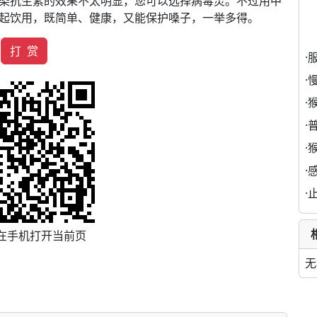
染抗生素的效果不太明显，您可以选择病毒灵。不过用中
起饮用，既简单、健康，又能保护嗓子，一举多得。
打 赏
·
·
·
·
·
·
·
在手机打开当前页
无