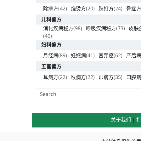
除痔方
(42)
烧烫方
(20)
跌打方
(24)
骨症
儿科偏方
消化疾病秘方
(98)
呼吸疾病秘方
(73)
皮肤
(40)
妇科偏方
月经病
(89)
妊娠病
(41)
宫颈癌
(62)
产后
五官偏方
耳病方
(22)
喉病方
(22)
眼病方
(35)
口腔
关于我们
|