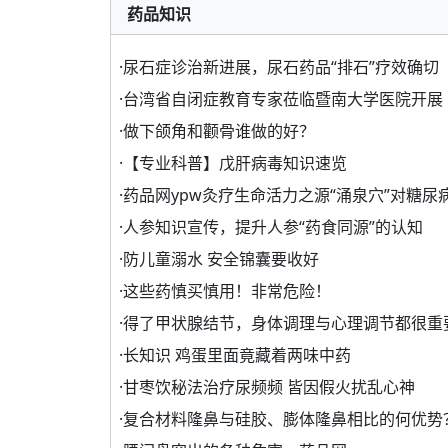
药品知识
·
尿石症诊治新进展，尿石药品“排石”疗效确切
·
台湾省自闭症教育专家莅临暨南大学医院开展
·
做下颌角和颧骨谁做的好？
·
【专业科普】戊肝病毒知识速览
·
药品网ypw灸疗生命活力之源“涌泉穴”对糖尿
·
人参知识宣传，提升人参“药食同源”的认知
·
防儿童溺水 安全锦囊要收好
·
这些药慎买慎用！非常危险！
·
得了甲状腺结节，身体调理与心理调节都很重
·
长知识 鸡蛋里面竟藏着两味中药
·
甘枣饮秘法治疗尿频频 皆因假火扰乱心神
·
复合材料隆鼻与硅胶、膨体隆鼻相比的何优势