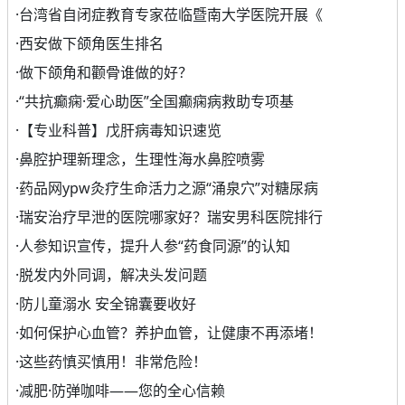
·
台湾省自闭症教育专家莅临暨南大学医院开展《
·
西安做下颌角医生排名
·
做下颌角和颧骨谁做的好？
·
“共抗癫痫·爱心助医”全国癫痫病救助专项基
·
【专业科普】戊肝病毒知识速览
·
鼻腔护理新理念，生理性海水鼻腔喷雾
·
药品网ypw灸疗生命活力之源“涌泉穴”对糖尿病
·
瑞安治疗早泄的医院哪家好？瑞安男科医院排行
·
人参知识宣传，提升人参“药食同源”的认知
·
脱发内外同调，解决头发问题
·
防儿童溺水 安全锦囊要收好
·
如何保护心血管？养护血管，让健康不再添堵！
·
这些药慎买慎用！非常危险！
·
减肥·防弹咖啡——您的全心信赖