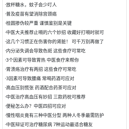
·
放杯糖水，蚊子会少叮人
·
普及疫苗有望消除宫颈癌
·
桂圆掺伪较严重 谨慎鉴别是关键
·
中医大夫推荐止嗝的六个妙招 收藏好打嗝时就可
·
这几个习惯正在伤害你的肾脏！ 可千万别再做了
·
内分泌失调会导致色斑 这些食疗可常吃
·
3个因素可导致胃热 中医食疗来帮你
·
胃溃疡治疗有两招 这些食疗可常吃
·
3因素可导致腰痛 常喝药酒可应对
·
高血压别慌张 药酒配合药茶可应对
·
中医治疗高血压有妙招 三款药枕可推荐
·
便秘怎么办？中医四招可应对
·
慢性咽炎竟有三种中医分型 两种人冬季最需防护
·
中医辩证可治疗糖尿病 7种运动最适合糖友