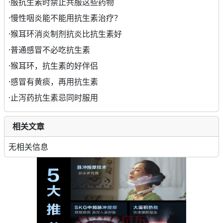
·
服抗生素时禁止共服这些药物
·
慢性咽炎能不能用抗生素治疗？
·
猴耳环消炎制剂抗炎比抗生素好
·
普通感冒不必吃抗生素
·
猴耳环，抗生素的好伴侣
·
感冒有黄痰，再用抗生素
·
止泻药抗生素忌同时服用
相关文章
无相关信息