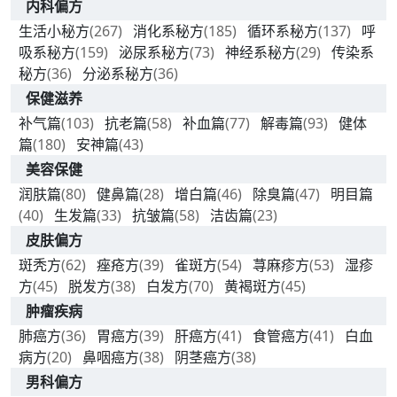
内科偏方
生活小秘方
(267)
消化系秘方
(185)
循环系秘方
(137)
呼
吸系秘方
(159)
泌尿系秘方
(73)
神经系秘方
(29)
传染系
秘方
(36)
分泌系秘方
(36)
保健滋养
补气篇
(103)
抗老篇
(58)
补血篇
(77)
解毒篇
(93)
健体
篇
(180)
安神篇
(43)
美容保健
润肤篇
(80)
健鼻篇
(28)
增白篇
(46)
除臭篇
(47)
明目篇
(40)
生发篇
(33)
抗皱篇
(58)
洁齿篇
(23)
皮肤偏方
斑秃方
(62)
痤疮方
(39)
雀斑方
(54)
荨麻疹方
(53)
湿疹
方
(45)
脱发方
(38)
白发方
(70)
黄褐斑方
(45)
肿瘤疾病
肺癌方
(36)
胃癌方
(39)
肝癌方
(41)
食管癌方
(41)
白血
病方
(20)
鼻咽癌方
(38)
阴茎癌方
(38)
男科偏方