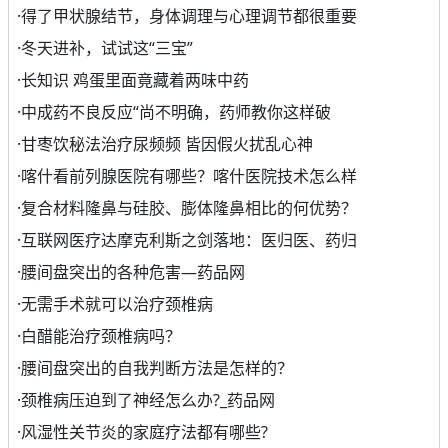
·
得了甲状腺结节，身体调理与心理调节都很重要
·
冬天进补，试试这“三宝”
·
长知识 鸡蛋里面竟藏着两味中药
·
中成药不良反应“尚不明确，药师教你这样破
·
甘枣饮秘法治疗尿频频 皆因假火扰乱心神
·
喀什看前列腺医院有哪些？喀什医院技术怎么样
·
复合材料隆鼻与硅胶、膨体隆鼻相比的何优势？
·
互联网医疗达摩克利斯之剑落地：医归医、药归
·
腰间盘突出的各种危害—药品网
·
无需手术就可以治疗颈椎病
·
白醋能治疗颈椎病吗？
·
腰间盘突出的自我判断方法是怎样的？
·
颈椎病压迫到了神经怎么办?_药品网
·
风湿性关节炎的家庭疗法都有哪些?