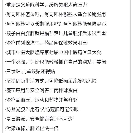
·
重新定义睡眠科学，缓解失眠人群压力
·
阿司匹林怎么吃，阿司匹林哪些人适合长期服用
·
阿司匹林可以长期服用吗？阿司匹林能预防冠心
·
孩子白白胖胖就是福？错！儿童肥胖后果很严重
·
治疗前列腺增生，药品网保健效果明显
·
城市中医大脑燃爆第七届中国中医药信息大会
·
一个步骤，让你也能轻松拥有自己的网站！美国
·
三伏贴 儿童该贴还得贴
·
坚持健康生活方式，可降低痴呆症发病风险
·
疫苗应用与安全问答：丙种球蛋白
·
治疗高血压，运动和药物并驾齐驱
·
防蓝光膜作用有限;防窥膜可能伤眼
·
夏日游泳，安全健康意识不可少
·
污染超标，肺老化快一倍