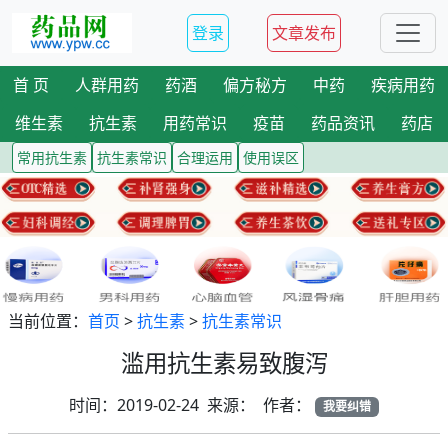
登录
文章发布
首 页
人群用药
药酒
偏方秘方
中药
疾病用药
维生素
抗生素
用药常识
疫苗
药品资讯
药店
常用抗生素
抗生素常识
合理运用
使用误区
当前位置：
首页
>
抗生素
>
抗生素常识
滥用抗生素易致腹泻
时间：2019-02-24 来源： 作者：
我要纠错