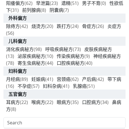
阳痿偏方
(62)
早泄篇
(23)
遗精
(51)
男子不育
(0)
性欲低
下
(31)
前列腺病
(8)
阴囊病
(7)
外科偏方
除痔方
(42)
烧烫方
(20)
跌打方
(24)
骨症方
(26)
炎症方
(56)
儿科偏方
消化疾病秘方
(98)
呼吸疾病秘方
(73)
皮肤疾病秘方
(13)
泌尿疾病秘方
(10)
传染疾病秘方
(9)
神经疾病秘方
(78)
寄生虫病秘方
(44)
口腔疾病秘方
(40)
妇科偏方
月经病
(89)
妊娠病
(41)
宫颈癌
(62)
产后病
(42)
带下病
(16)
不孕症
(57)
妇科杂病
(41)
乳腺癌
(51)
五官偏方
耳病方
(22)
喉病方
(22)
眼病方
(35)
口腔病方
(34)
鼻病
方
(8)