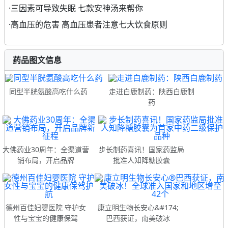
·
三因素可导致失眠 七款安神汤来帮你
·
高血压的危害 高血压患者注意七大饮食原则
药品图文信息
同型半胱氨酸高吃什么药
走进白鹿制药：陕西白鹿制
药
大佛药业30周年：全渠道营
步长制药喜讯！国家药监局
销布局，开启品牌
批准人知降糖胶囊
德州百佳妇婴医院 守护女
康立明生物长安心&#174;
性与宝宝的健康保驾
巴西获证，南美破冰